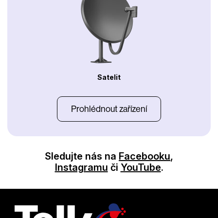
Satelit
Prohlédnout zařízení
Sledujte nás na
Facebooku
,
Instagramu
či
YouTube
.