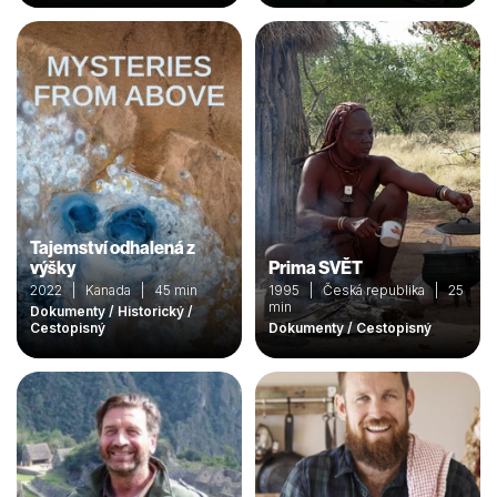
Tajemství odhalená z
výšky
Prima SVĚT
2022 | Kanada | 45 min
1995 | Česká republika | 25
min
Dokumenty / Historický /
Cestopisný
Dokumenty / Cestopisný