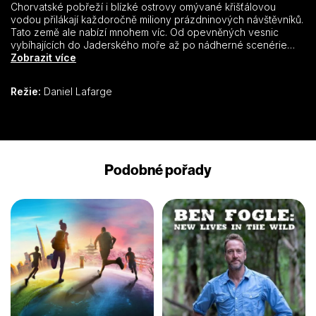
Chorvatské pobřeží i blízké ostrovy omývané křišťálovou
vodou přilákají každoročně miliony prázdninových návštěvníků.
Tato země ale nabízí mnohem víc. Od opevněných vesnic
vybíhajících do Jaderského moře až po nádherné scenérie
ukrývající se ve vnitrozemí. Chorvatsko se pyšní se výjimečným
Zobrazit více
přírodním bohatstvím, ale nezapomíná ani na dovednosti
děděné z generace na generaci, které dokreslují bohatou
Režie:
Daniel Lafarge
historii regionu.
Podobné pořady