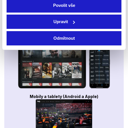
Povolit vše
Upravit
Smart TV - Android, Google, Samsung, LG, VIDAA
Odmítnout
Mobily a tablety (Android a Apple)