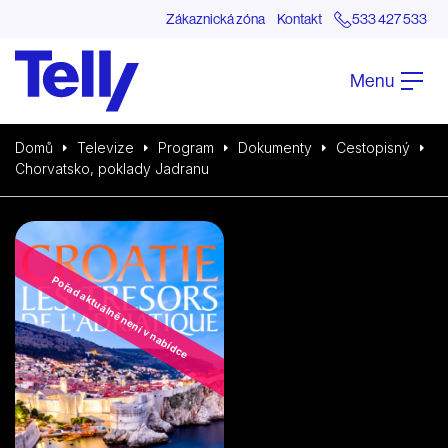
Zákaznická zóna
Kontakt
533 427 533
Menu
Domů
Televize
Program
Dokumenty
Cestopisný
Chorvatsko, poklady Jadranu
Pořad aktuálně není v nabídce