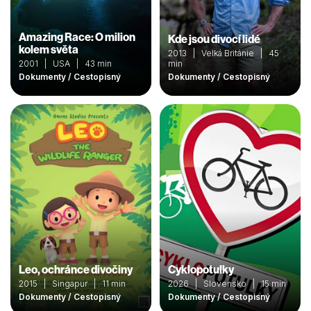
Amazing Race: O milion
Kde jsou divocí lidé
kolem světa
2013 | Velká Británie | 45
2001 | USA | 43 min
min
Dokumenty / Cestopisný
Dokumenty / Cestopisný
Leo, ochránce divočiny
Cyklopotulky
2015 | Singapur | 11 min
2026 | Slovensko | 15 min
Dokumenty / Cestopisný
Dokumenty / Cestopisný