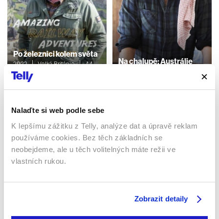
Po železnici kolem světa
Na chalupě: Austrálie
2022 | Velká Británie | 44
min
2013 | Austrálie | 47 min
Dokumenty / Cestopisný
Dokumenty / Cestopisný
Nalaďte si web podle sebe
K lepšímu zážitku z Telly, analýze dat a úpravě reklam
Sledujte kdekoliv až na 6 zařízeních
používáme cookies. Bez těch základních se
neobejdeme, ale u těch volitelných máte režii ve
Sledovat internetovou televizi jde odkudkoliv
vlastních rukou.
po celé EU, a to až na 6 zařízeních.
Zobrazit detaily