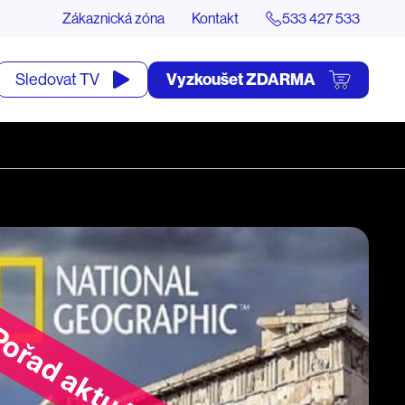
Zákaznická zóna
Kontakt
533 427 533
tevřít
Vyzkoušet ZDARMA
Sledovat TV
yhledávání