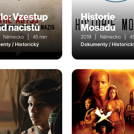
lo: Vzestup
Historie
ád nacistů
Mosadu
| Německo | 45 min
2019 | Německo | 45
nty / Historický
Dokumenty / Historick