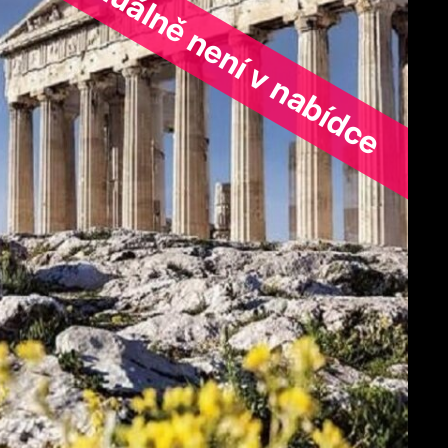
ořad aktuálně není v nabídce