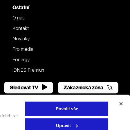
Ostatní
O nás
Kontakt
Novinky
Pro média
Fonergy
iDNES Premium
Sledovat TV
Zákaznická zóna
Povolit vše
adních se
Facebook
YouTube
Instagram
Upravit