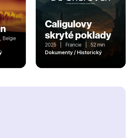
Caligulovy
ón
skryté poklady
 Belgie
2025 | Francie | 52 min
ý
Dokumenty / Historický