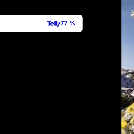
P
77 %