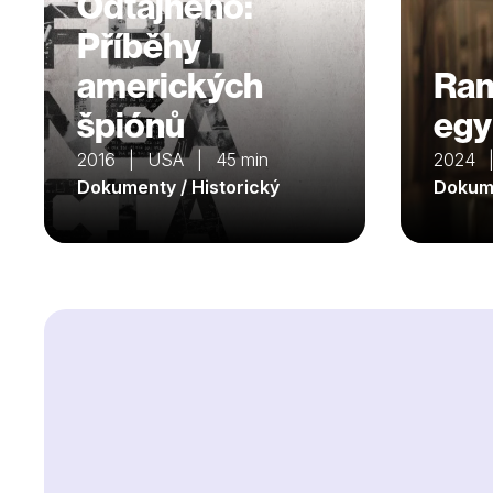
Odtajněno:
Příběhy
amerických
Ram
špiónů
egy
2016 | USA | 45 min
2024 |
Dokumenty / Historický
Dokume