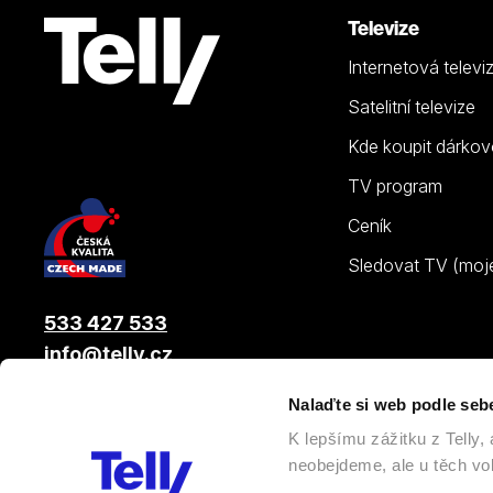
Televize
Internetová televi
Satelitní televize
Kde koupit dárkov
TV program
Ceník
Sledovat TV (moje.
533 427 533
info@telly.cz
Nalaďte si web podle seb
© 2026 |
Telly s.r.o.
, člen skupiny LAMA ENERGY GROUP
K lepšímu zážitku z Telly
neobejdeme, ale u těch vol