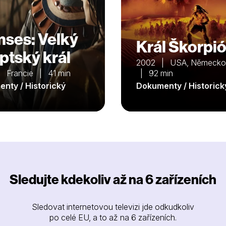
ses: Velký
Král Škorpi
ptský král
2002 | USA, Německo,
 Francie | 41 min
| 92 min
nty / Historický
Dokumenty / Historick
Sledujte kdekoliv až na 6 zařízeních
Sledovat internetovou televizi jde odkudkoliv
po celé EU, a to až na 6 zařízeních.