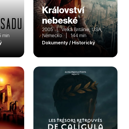
Království
nebeské
2005 | Velká Británie, USA,
 min
Německo | 144 min
ý
Dokumenty / Historický