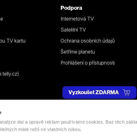
Podpora
ze
Internetová TV
Satelitní TV
ou TV kartu
Ochrana osobních údajů
Šetříme planetu
Prohlášení o přístupnosti
telly.cz)
Vyzkoušet ZDARMA
e
 | Všechna práva vyhrazena. |
Nastavení cookies
, analýze dat a úpravě reklam používáme cookies. Bez těch zákl
itelných máte režii ve vlastních rukou.