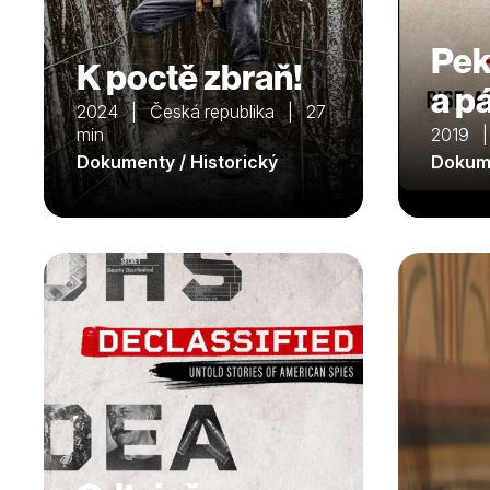
Pek
K poctě zbraň!
a p
2024 | Česká republika | 27
min
2019 
Dokumenty / Historický
Dokume