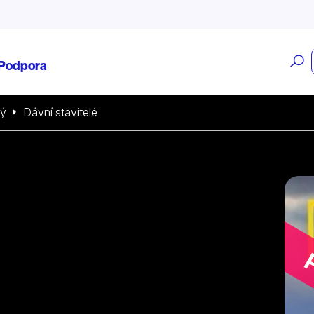
O
Podpora
v
ký
Dávní stavitelé