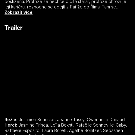
postižená. Protože se nechce o dítě starat, protože ohrožuje
její kariéru, rozhodne se odejít z Paříže do Říma. Tam se
setkává s Marií Montessori, lékařkou, která vyvinula revoluční
Zobrazit více
metodu vyučování dětí, kterým se tehdy říkalo „defektní“. Maria
má ale vlastní tajemství: nemanželské dítě. Společně si obě
Trailer
ženy dokážou vybojovat vlastní místo ve světě a zapsat se do
jeho historie.
Režie:
Justinien Schricke, Jeanne Tassy, Gwenaëlle Duriaud
Herci:
Jasmine Trinca, Leïla Bekhti, Rafaëlle Sonneville-Caby,
Raffaele Esposito, Laura Borelli, Agathe Bonitzer, Sébastien