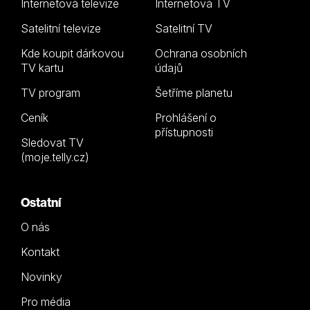
Internetová televize
Internetová TV
Satelitní televize
Satelitní TV
Kde koupit dárkovou
Ochrana osobních
TV kartu
údajů
TV program
Šetříme planetu
Ceník
Prohlášení o
přístupnosti
Sledovat TV
(moje.telly.cz)
Ostatní
O nás
Kontakt
Novinky
Pro média