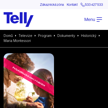
Zákaznická zóna
Kontakt
533 427 533
Menu
Domů
Televize
Program
Dokumenty
Historický
Maria Montessori
Pořad aktuálně není v nabídce