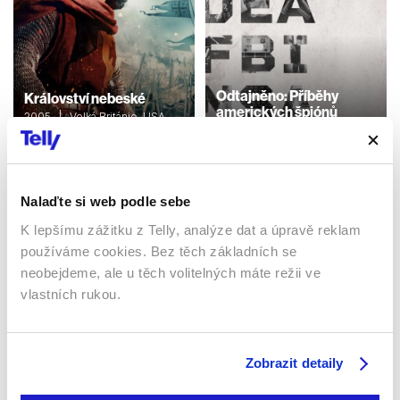
Odtajněno: Příběhy
Království nebeské
amerických špiónů
2005 | Velká Británie, USA,
Německo | 144 min
2016 | USA | 45 min
Dokumenty / Historický
Dokumenty / Historický
Nalaďte si web podle sebe
K lepšímu zážitku z Telly, analýze dat a úpravě reklam
Sledujte kdekoliv až na 6 zařízeních
používáme cookies. Bez těch základních se
neobejdeme, ale u těch volitelných máte režii ve
Sledovat internetovou televizi jde odkudkoliv
vlastních rukou.
po celé EU, a to až na 6 zařízeních.
Zobrazit detaily