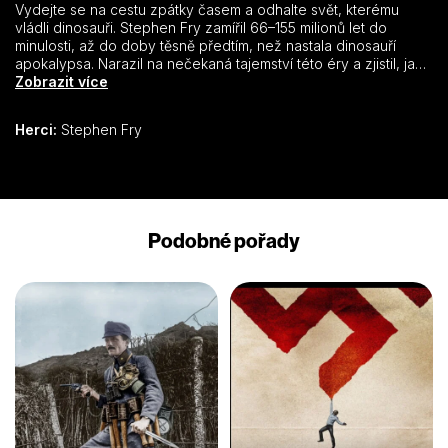
Vydejte se na cestu zpátky časem a odhalte svět, kterému
vládli dinosauři. Stephen Fry zamířil 66–155 milionů let do
minulosti, až do doby těsně předtím, než nastala dinosauří
apokalypsa. Narazil na nečekaná tajemství této éry a zjistil, jak
se býložraví obři bránili věčně hladovým krvelačným
Zobrazit více
predátorům v čele s legendárním T-Rexem.
Herci:
Stephen Fry
Podobné pořady