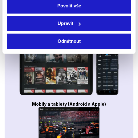
Povolit vše
Upravit
Smart TV - Android, Google, Samsung, LG, VIDAA
Odmítnout
Mobily a tablety (Android a Apple)