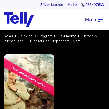
Zákaznická zóna
Kontakt
533 427 533
Menu
Domů
Televize
Program
Dokumenty
Historický
Přírodovědní
Dinosauři se Stephenem Fryem
Pořad aktuálně není v nabídce