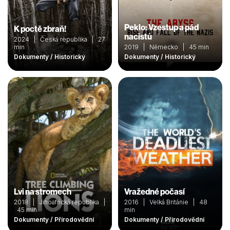
Peklo: Vzestup a pád
K poctě zbraň!
nacistů
2024 | Česká republika | 27
min
2019 | Německo | 45 min
Dokumenty / Historický
Dokumenty / Historický
Lvi na stromech
Vražedné počasí
2018 | Jihoafrická republika |
2016 | Velká Británie | 48
45 min
min
Dokumenty / Přírodovědní
Dokumenty / Přírodovědní