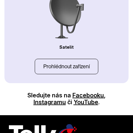
Satelit
Prohlédnout zařízení
Sledujte nás na
Facebooku
,
Instagramu
či
YouTube
.