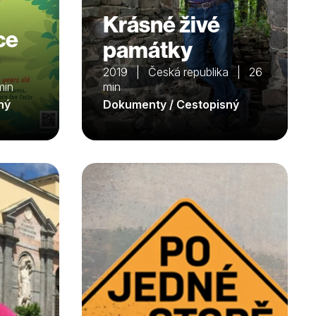
Krásné živé
ce
památky
2019 | Česká republika | 26
min
min
ný
Dokumenty / Cestopisný