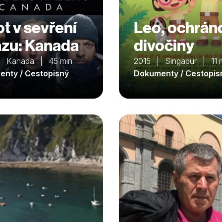
ot v sevření
Leo, ochrán
zu: Kanada
divočiny
| Kanada | 45 min
2015 | Singapur | 11 
nty / Cestopisný
Dokumenty / Cestopis