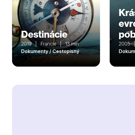
Krá
evr
Destinácie
pob
2019 | Francie | 13 min
2005 |
Dokumenty / Cestopisný
Dokume