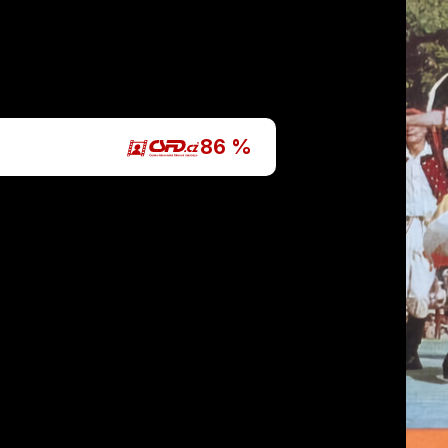
P
86 %