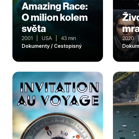
Amazing Race:
O milion kolem
Živ
světa
mra
2001 | USA | 43 min
2020 
Dokumenty / Cestopisný
Dokume