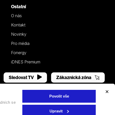
Ostatní
O nás
Kontakt
Novinky
Pro média
Fonergy
iDNES Premium
Sledovat TV
Zákaznická zóna
Povolit vše
adních se
Facebook
YouTube
Instagram
Upravit