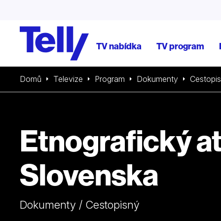
TV nabídka
TV program
Domů
Televize
Program
Dokumenty
Cestopi
Etnografický at
Slovenska
Dokumenty / Cestopisný