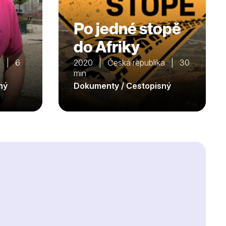
Po jedné stopě
do Afriky
a | 6
2020 | Česká republika | 30
min
ný
Dokumenty / Cestopisný