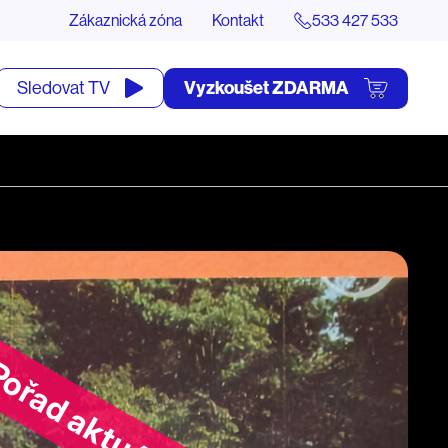
Zákaznická zóna
Kontakt
533 427 533
tevřít
Vyzkoušet ZDARMA
Sledovat TV
yhledávání