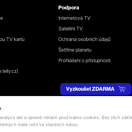
Podpora
ze
Internetová TV
Satelitní TV
ou TV kartu
Ochrana osobních údajů
Šetříme planetu
Prohlášení o přístupnosti
telly.cz)
Vyzkoušet ZDARMA
e
 | Všechna práva vyhrazena. |
Nastavení cookies
, analýze dat a úpravě reklam používáme cookies. Bez těch zákl
itelných máte režii ve vlastních rukou.