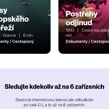
sy
Postřehy
opského
odjinud
řeží
1993 | Česká republik
 Francie | 6 min
min
nty / Cestopisný
Dokumenty / Cestopis
Sledujte kdekoliv až na 6 zařízeních
Sledovat internetovou televizi jde odkudkoliv
po celé EU, a to až na 6 zařízeních.