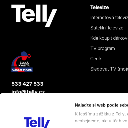
Televize
Internetová televi
Satelitní televize
Kde koupit dárkov
TV program
Ceník
Sledovat TV (moje.
533 427 533
info@telly.cz
Nalaďte si web podle seb
© 2026 |
Telly s.r.o.
, člen skupiny LAMA ENERGY GROUP
K lepšímu zážitku z Telly
neobejdeme, ale u těch vol