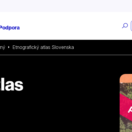
O
Podpora
v
sný
Etnografický atlas Slovenska
las