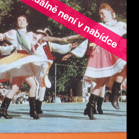
ořad aktuálně není v nabídce