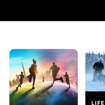
9. Sídla a ulice
10. Vinohradníctvo
11. Výtvarný prejav
12. Domy
13. Obchod, trhy, jarmoky
14. Kalendárne obyčaje