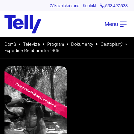
Zákaznická zóna
Kontakt
533 427 533
Menu
Domů
Televize
Program
Dokumenty
Cestopisný
Expedice Rembaranka 1969
Pořad aktuálně není v nabídce