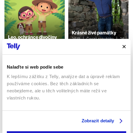
Krásné živé památky
Leo, ochránce divočiny
2019 | Česká republika | 26
2015 | Singapur | 11 min
min
Dokumenty / Cestopisný
Dokumenty / Cestopisný
Nalaďte si web podle sebe
K lepšímu zážitku z Telly, analýze dat a úpravě reklam
Sledujte kdekoliv až na 6 zařízeních
používáme cookies. Bez těch základních se
neobejdeme, ale u těch volitelných máte režii ve
Sledovat internetovou televizi jde odkudkoliv
vlastních rukou.
po celé EU, a to až na 6 zařízeních.
Zobrazit detaily