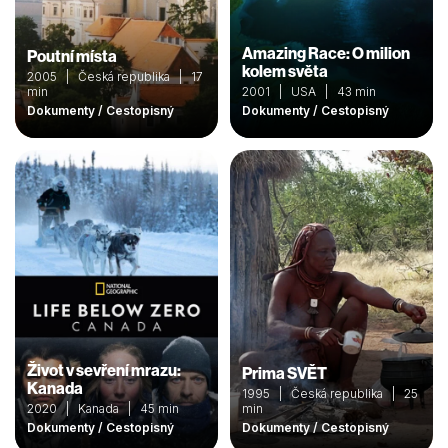
Amazing Race: O milion
Poutní místa
kolem světa
2005 | Česká republika | 17
min
2001 | USA | 43 min
Dokumenty / Cestopisný
Dokumenty / Cestopisný
Život v sevření mrazu:
Prima SVĚT
Kanada
1995 | Česká republika | 25
2020 | Kanada | 45 min
min
Dokumenty / Cestopisný
Dokumenty / Cestopisný