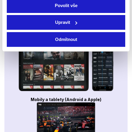
Povolit vše
Upravit
Smart TV - Android, Google, Samsung, LG, VIDAA
Odmítnout
Mobily a tablety (Android a Apple)