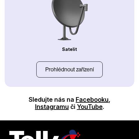
Satelit
Prohlédnout zařízení
Sledujte nás na
Facebooku
,
Instagramu
či
YouTube
.