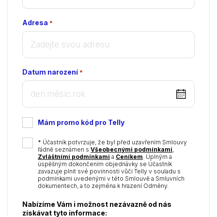
Adresa
*
Datum narození
*
DD
dot
MM
Mám promo kód pro Telly
dot
YYYY
*
* Účastník potvrzuje, že byl před uzavřením Smlouvy
řádně seznámen s
Všeobecnými podmínkami
,
Zvláštními podmínkami
a
Ceníkem
. Úplným a
úspěšným dokončením objednávky se Účastník
zavazuje plnit své povinnosti vůči Telly v souladu s
podmínkami uvedenými v této Smlouvě a Smluvních
dokumentech, a to zejména k hrazení Odměny.
Nabízíme Vám i možnost nezávazně od nás
získávat tyto informace: