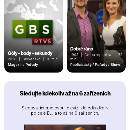
Dobré ráno
Góly – body – sekundy
1993 | Česká republika | 151
2026 | Slovensko | 10 min
min
Magazín / Pořady
Publicistický / Pořady / Show
Sledujte kdekoliv až na 6 zařízeních
Sledovat internetovou televizi jde odkudkoliv
po celé EU, a to až na 6 zařízeních.