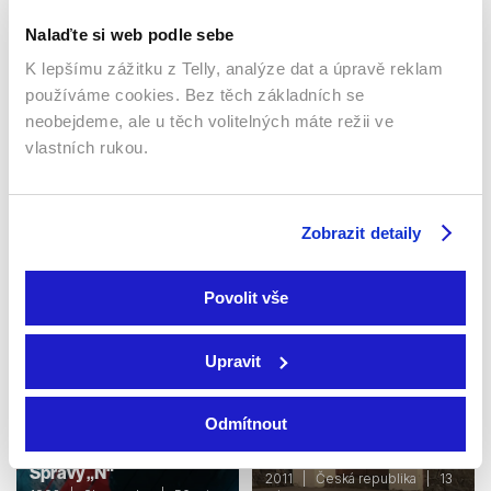
Nalaďte si web podle sebe
K lepšímu zážitku z Telly, analýze dat a úpravě reklam
používáme cookies. Bez těch základních se
neobejdeme, ale u těch volitelných máte režii ve
Studio ČT24
Počasí
vlastních rukou.
2010 | Česká republika |
Česká republika | 1 min
150 min
Publicistický / Pořady / Show
Publicistický / Pořady / Show
Zobrazit detaily
Povolit vše
Upravit
Odmítnout
Křesťanský magazín
Správy „N“
2011 | Česká republika | 13