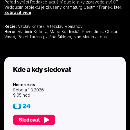
Pořad vyrábí Redakce aktuální publicistiky zpravodajství ČT.
Vedoucím projektu je zkušený dramaturg Čestmír Franěk, který
připravuje pořad ve spolupráci s dramaturgy A. V. Polednem a
Zobrazit více
Tomášem Brzobohatým. Moderátorem a hlavním scenáristou
Historie.cs je novinář a publicista Vladimír Kučera. Příležitostně
Režie:
Václav Křístek, Vítězslav Romanov
jsou do cyklu zařazovány i pořady věnované tématům z
Herci:
Vladimír Kučera, Marie Koldinská, Pavel Jiras, Otakar
českých dějin od středověku po 19. století, jejichž scenáristkou
Vávra, Pavel Taussig, Jiřina Šiklová, Ivan Martin Jirous
a moderátorkou je historička Marie Koldinská.
Kde a kdy sledovat
Historie.cs
Sobota 1.8.2026
9:05 hod
Sledovat