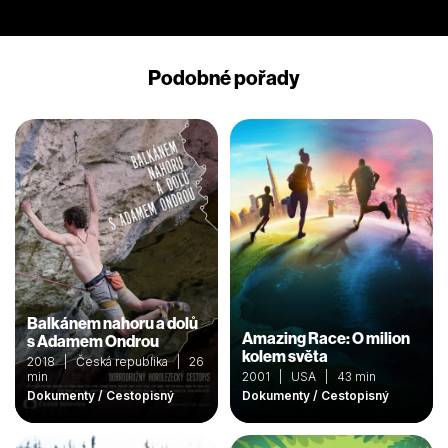
Podobné pořady
Balkánem nahoru a dolů
Amazing Race: O milion
s Adamem Ondrou
kolem světa
2018 | Česká republika | 26
min
2001 | USA | 43 min
Dokumenty / Cestopisný
Dokumenty / Cestopisný