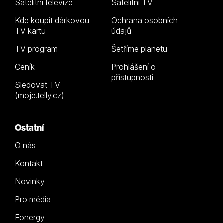
Satelitní televize
Satelitní TV
Kde koupit dárkovou
Ochrana osobních
TV kartu
údajů
TV program
Šetříme planetu
Ceník
Prohlášení o
přístupnosti
Sledovat TV
(moje.telly.cz)
Ostatní
O nás
Kontakt
Novinky
Pro média
Fonergy