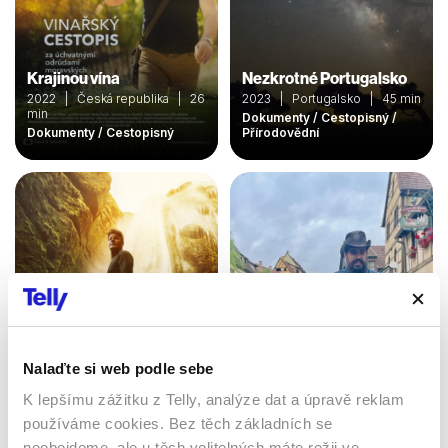
Krajinou vína
Nezkrotné Portugalsko
2022 | Česká republika | 26
2023 | Portugalsko | 45 min
min
Dokumenty / Cestopisný /
Dokumenty / Cestopisný
Přírodovědní
Nalaďte si web podle sebe
Start v Paříži – cíl v
Gordon Ramsay: Do
Istanbulu
K lepšímu zážitku z Telly, analýze dat a úpravě reklam
neznáma
2024 | Velká Británie | 45
používáme cookies. Bez těch základních se
2019 | USA | 47 min
min
neobejdeme, ale u těch volitelných máte režii ve