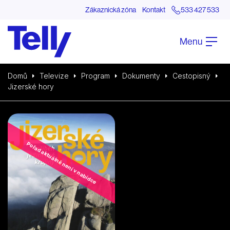
Zákaznická zóna
Kontakt
533 427 533
Menu
Domů
Televize
Program
Dokumenty
Cestopisný
Jizerské hory
Pořad aktuálně není v nabídce