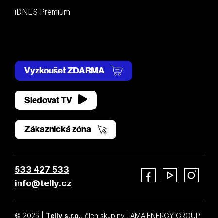
iDNES Premium
Vyzkoušet ZDARMA
Sledovat TV
Zákaznická zóna
533 427 533
info@telly.cz
Facebook
YouTube
Instagram
© 2026 |
Telly s.r.o.
, člen skupiny LAMA ENERGY GROUP