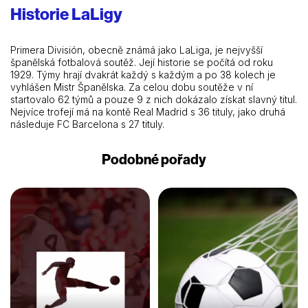
Historie LaLigy
Primera División, obecně známá jako LaLiga, je nejvyšší
španělská fotbalová soutěž. Její historie se počítá od roku
1929. Týmy hrají dvakrát každý s každým a po 38 kolech je
vyhlášen Mistr Španělska. Za celou dobu soutěže v ní
startovalo 62 týmů a pouze 9 z nich dokázalo získat slavný titul.
Nejvíce trofejí má na kontě Real Madrid s 36 tituly, jako druhá
následuje FC Barcelona s 27 tituly.
Podobné pořady