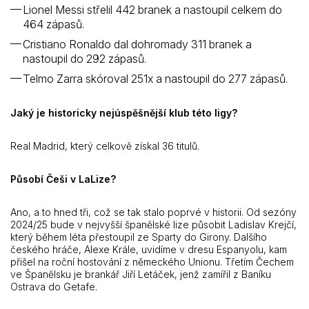
Lionel Messi střelil 442 branek a nastoupil celkem do
464 zápasů.
Cristiano Ronaldo dal dohromady 311 branek a
nastoupil do 292 zápasů.
Telmo Zarra skóroval 251x a nastoupil do 277 zápasů.
Jaký je historicky nejúspěšnější klub této ligy?
Real Madrid, který celkově získal 36 titulů.
Působí Češi v LaLize?
Ano, a to hned tři, což se tak stalo poprvé v historii. Od sezóny
2024/25 bude v nejvyšší španělské lize působit Ladislav Krejčí,
který během léta přestoupil ze Sparty do Girony. Dalšího
českého hráče, Alexe Krále, uvidíme v dresu Espanyolu, kam
přišel na roční hostování z německého Unionu. Třetím Čechem
ve Španělsku je brankář Jiří Letáček, jenž zamířil z Baníku
Ostrava do Getafe.