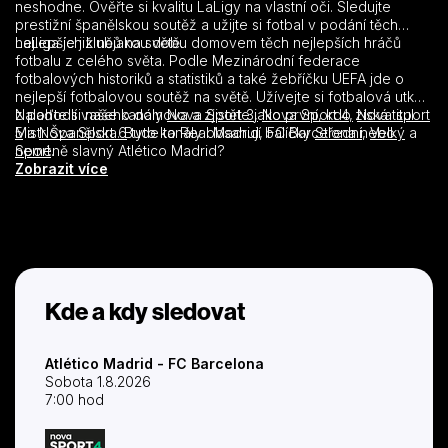
neshodne. Ověřte si kvalitu LaLigy na vlastní oči. Sledujte
prestižní španělskou soutěž a užijte si fotbal v podání těch
nejlepších klubů na světě.
LaLiga je již nějakou dobu domovem těch nejlepších hráčů
fotbalu z celého světa. Podle Mezinárodní federace
fotbalových historiků a statistiků a také žebříčku UEFA jde o
nejlepší fotbalovou soutěž na světě. Užívejte si fotbalová utkání
z pohodlí vašeho domova a zjistěte jako první, kdo získá titul
Nalaďte si naše kanály
Nova Sport 3,
Nova Sport 4,
Nova sport
Mistr Španělska. Bude to Real Madrid, FC Barcelona nebo
5
a
Nova Sport 6
tyto kanály obsahují balíčky
Střední
,
Velký
a
neméně slavný Atlético Madrid?
Sport
.
Zobrazit více
Kde a kdy sledovat
Atlético Madrid - FC Barcelona
Sobota 1.8.2026
7:00 hod