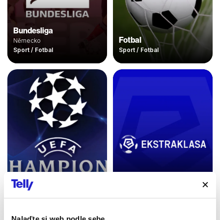
Bundesliga
Fotbal
Německo
Sport / Fotbal
Sport / Fotbal
Poľská Ekstraklasa
Liga mistrů UEFA
120 min
Sport / Fotbal
Sport / Fotbal
Nalaďte si web podle sebe