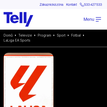
Zákaznická zóna
Kontakt
533 427 533
Menu
Domů
Televize
Program
Sport
Fotbal
LaLiga EA Sports