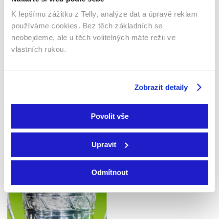
K lepšímu zážitku z Telly, analýze dat a úpravě reklam
používáme cookies. Bez těch základních se
neobejdeme, ale u těch volitelných máte režii ve
vlastních rukou.
Zobrazit detaily
Povolit vše
MS ve fotbale 2026
FA Cup
2025 | USA, Kanada, Mexiko
Velká Británie
Sport / Fotbal
Sport / Fotbal
Upravit
Odmítnout