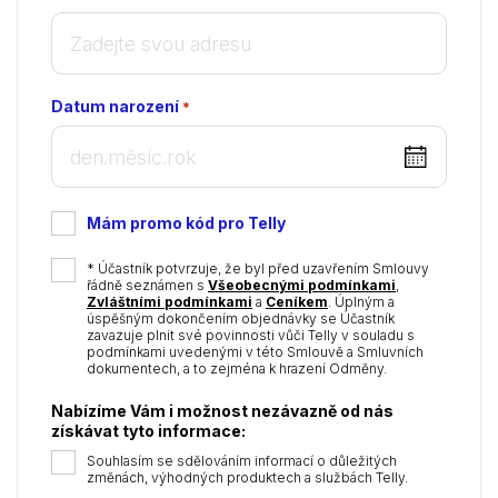
Datum narození
*
DD
dot
MM
Mám promo kód pro Telly
dot
YYYY
*
* Účastník potvrzuje, že byl před uzavřením Smlouvy
řádně seznámen s
Všeobecnými podmínkami
,
Zvláštními podmínkami
a
Ceníkem
. Úplným a
úspěšným dokončením objednávky se Účastník
zavazuje plnit své povinnosti vůči Telly v souladu s
podmínkami uvedenými v této Smlouvě a Smluvních
dokumentech, a to zejména k hrazení Odměny.
Nabízíme Vám i možnost nezávazně od nás
získávat tyto informace:
Souhlasím se sdělováním informací o důležitých
změnách, výhodných produktech a službách Telly.