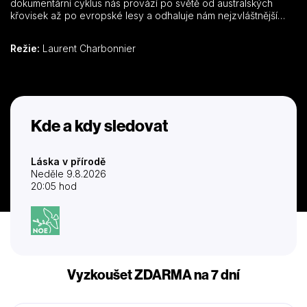
dokumentární cyklus nás provází po světě od australských
křovisek až po evropské lesy a odhaluje nám nejzvláštnější
milostné vztahy, které se v živočišné říši vyskytují.
Režie:
Laurent Charbonnier
Kde a kdy sledovat
Láska v přírodě
Neděle 9.8.2026
20:05 hod
Vyzkoušet ZDARMA na 7 dní