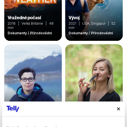
Vražedné počasí
Vývoj
2016 | Velká Británie | 48
2021 | USA, Singapur | 52
min
min
Dokumenty / Přírodovědní
Dokumenty / Přírodovědní
Dobrodružná Aljaška
Ze zoo do zoo
2020 | Velká Británie | 45
2012 | Česká republika | 26
min
min
Dokumenty / Přírodovědní
Dokumenty / Přírodovědní