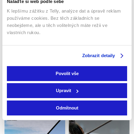
Nalaďte si web podle sebe
K lepšímu zážitku z Telly, analýze dat a úpravě reklam
používáme cookies. Bez těch základních se
neobejdeme, ale u těch volitelných máte režii ve
vlastních rukou.
Zobrazit detaily
Země: Příběh jedné
Skrytá příroda
Povolit vše
planety
vojenských prostorů
2023 | Velká Británie | 52
2019 | Německo | 45 min
min
Upravit
Dokumenty / Přírodovědní
Dokumenty / Přírodovědní
Odmítnout