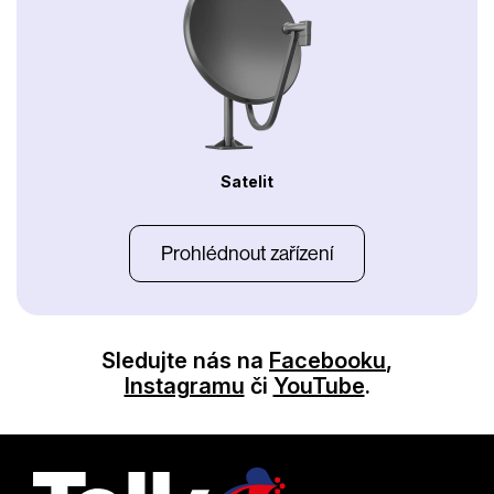
Satelit
Prohlédnout zařízení
Sledujte nás na
Facebooku
,
Instagramu
či
YouTube
.