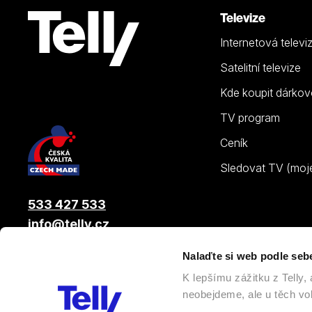
Televize
Internetová televi
Satelitní televize
Kde koupit dárkov
TV program
Ceník
Sledovat TV (moje.
533 427 533
info@telly.cz
Nalaďte si web podle seb
© 2026 |
Telly s.r.o.
, člen skupiny LAMA ENERGY GROUP
K lepšímu zážitku z Telly
neobejdeme, ale u těch vol