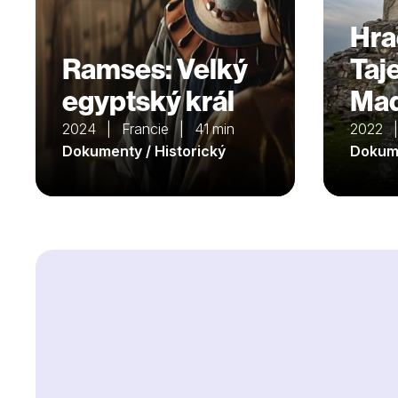
Hra
Ramses: Velký
Taj
egyptský král
Maď
2024 | Francie | 41 min
2022 
Dokumenty / Historický
Dokume