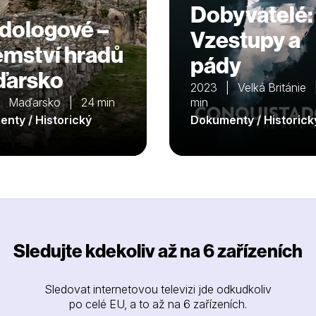
Dobyvatelé:
dologové –
Vzestupy a
emství hradů
pády
arsko
2023 | Velká Británie
| Maďarsko | 24 min
min
nty / Historický
Dokumenty / Historick
Sledujte kdekoliv až na 6 zařízeních
Sledovat internetovou televizi jde odkudkoliv
po celé EU, a to až na 6 zařízeních.