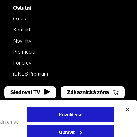
Ostatní
O nás
Kontakt
Novinky
Pro média
Fonergy
iDNES Premium
Sledovat TV
Zákaznická zóna
Povolit vše
adních se
Facebook
YouTube
Instagram
Upravit