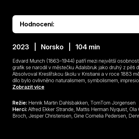
Hodnocení:
2023 | Norsko | 104 min
Edvard Munch (1863–1944) patří mezi největší osobnosti
grafik se narodil v městečku Adalsbruk jako druhý z pěti 
Absolvoval Kreslířskou školu v Kristianii a v roce 1883 
dílo bylo ovlivněno naturalismem, symbolismem, impres
ovšem i Munchovým chatrným fyzickým a duševním zdrav
Zobrazit více
Munch v díle předznamenal nástup expresionismu a stal 
představitelů tohoto hnutí…
Režie:
Henrik Martin Dahlsbakken, TomTom Jorgensen
Herci:
Alfred Ekker Strande, Mattis Herman Nyquist, Ola G. Furuseth, Anne Krigsvoll, Ida Elise
Broch, Jesper Christ