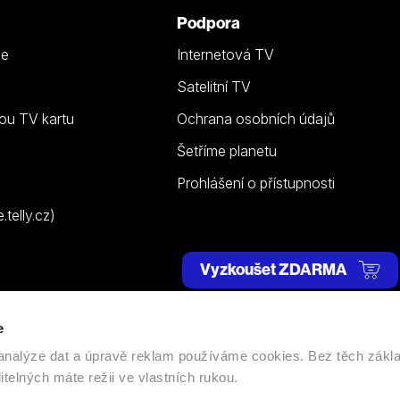
Podpora
ze
Internetová TV
Satelitní TV
ou TV kartu
Ochrana osobních údajů
Šetříme planetu
Prohlášení o přístupnosti
telly.cz)
Vyzkoušet ZDARMA
e
 | Všechna práva vyhrazena. |
Nastavení cookies
, analýze dat a úpravě reklam používáme cookies. Bez těch zákl
itelných máte režii ve vlastních rukou.