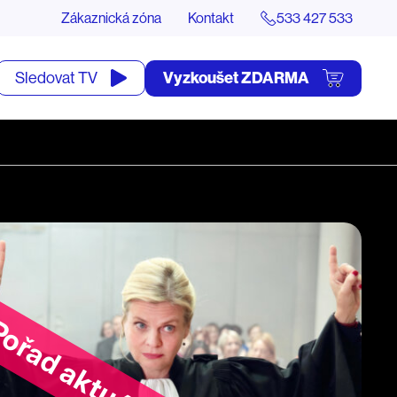
Zákaznická zóna
Kontakt
533 427 533
tevřít
Vyzkoušet ZDARMA
Sledovat TV
yhledávání