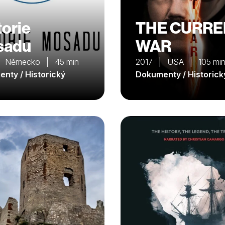
torie
THE CURRE
sadu
WAR
| Německo | 45 min
2017 | USA | 105 mi
nty / Historický
Dokumenty / Historick