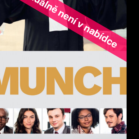
ořad aktuálně není v nabídce