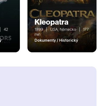
Kleopatra
 | 42
1999 | USA, Německo | 177
min
ý
Dokumenty / Historický