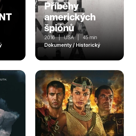
Příběhy
NT
amerických
špiónů
n
2016 | USA | 45 min
ý
Dokumenty / Historický