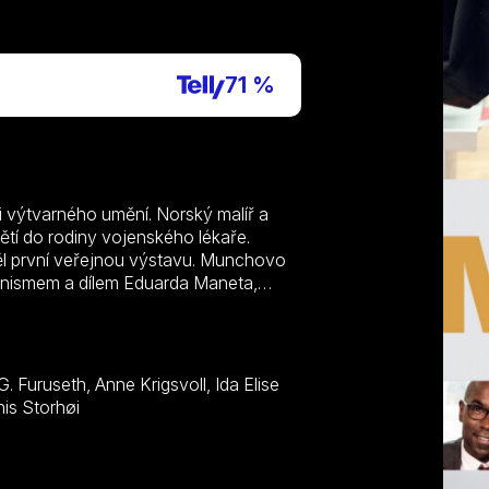
P
71 %
 výtvarného umění. Norský malíř a
dětí do rodiny vojenského lékaře.
měl první veřejnou výstavu. Munchovo
ionismem a dílem Eduarda Maneta,
ím a traumatem z úmrtí matky.
se jedním z nejvýznamnějších
ensen, Gine Cornelia Pedersen, Dennis Storhøi