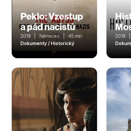
Peklo: Vzestup
His
a pád nacistů
Mo
2019 | Německo | 45 min
2019 
Dokumenty / Historický
Dokume