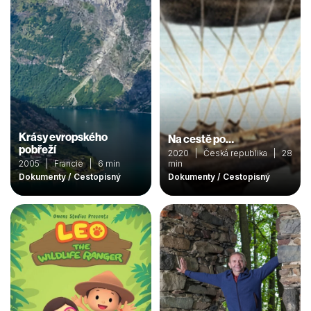
Krásy evropského
Na cestě po…
pobřeží
2020 | Česká republika | 28
2005 | Francie | 6 min
min
Dokumenty / Cestopisný
Dokumenty / Cestopisný