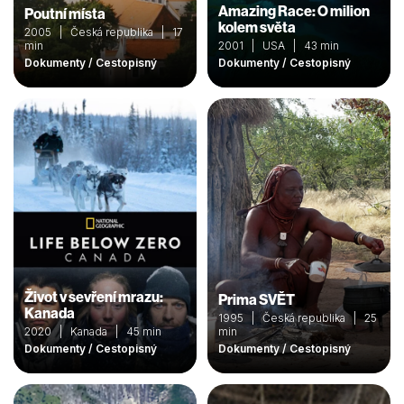
Amazing Race: O milion
Poutní místa
kolem světa
2005 | Česká republika | 17
min
2001 | USA | 43 min
Dokumenty / Cestopisný
Dokumenty / Cestopisný
Život v sevření mrazu:
Prima SVĚT
Kanada
1995 | Česká republika | 25
2020 | Kanada | 45 min
min
Dokumenty / Cestopisný
Dokumenty / Cestopisný