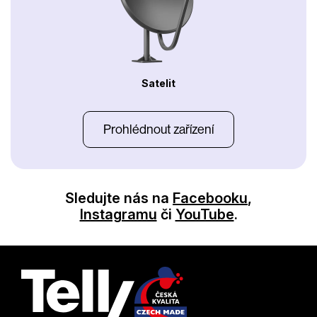
Satelit
Prohlédnout zařízení
Sledujte nás na
Facebooku
,
Instagramu
či
YouTube
.