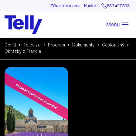
Zákaznická zóna
Kontakt
533 427 533
Menu
Domů
Televize
Program
Dokumenty
Cestopisný
Obrázky z Francie
Pořad aktuálně není v nabídce