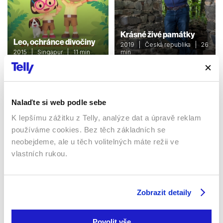
Krásné živé památky
Leo, ochránce divočiny
2019 | Česká republika | 26
2015 | Singapur | 11 min
min
Dokumenty / Cestopisný
Dokumenty / Cestopisný
Nalaďte si web podle sebe
Sledujte kdekoliv až na 6 zařízeních
K lepšímu zážitku z Telly, analýze dat a úpravě reklam
používáme cookies. Bez těch základních se
Sledovat internetovou televizi jde odkudkoliv
neobejdeme, ale u těch volitelných máte režii ve
po celé EU, a to až na 6 zařízeních.
vlastních rukou.
Zobrazit detaily
Povolit vše