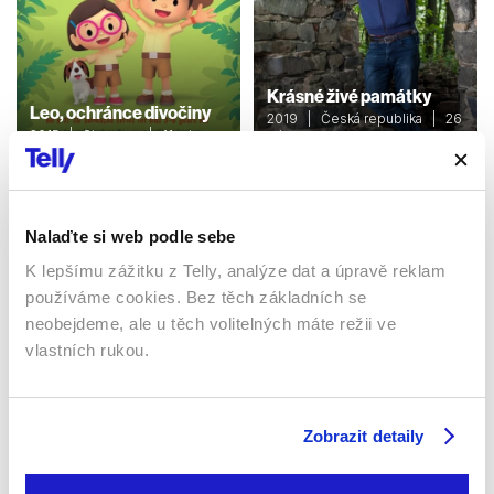
Krásné živé památky
Leo, ochránce divočiny
2019 | Česká republika | 26
2015 | Singapur | 11 min
min
Dokumenty / Cestopisný
Dokumenty / Cestopisný
Nalaďte si web podle sebe
Sledujte kdekoliv až na 6 zařízeních
K lepšímu zážitku z Telly, analýze dat a úpravě reklam
používáme cookies. Bez těch základních se
Sledovat internetovou televizi jde odkudkoliv
neobejdeme, ale u těch volitelných máte režii ve
po celé EU, a to až na 6 zařízeních.
vlastních rukou.
Zobrazit detaily