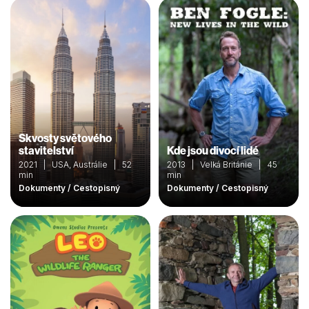
Skvosty světového
stavitelství
Kde jsou divocí lidé
2021 | USA, Austrálie | 52
2013 | Velká Británie | 45
min
min
Dokumenty / Cestopisný
Dokumenty / Cestopisný