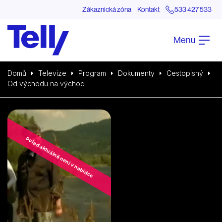
Zákaznická zóna
Kontakt
533 427 533
Menu
Domů
Televize
Program
Dokumenty
Cestopisný
Od východu na východ
Pořad aktuálně není v nabídce