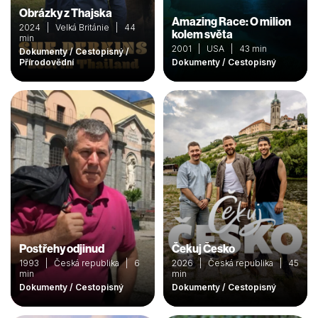
Obrázky z Thajska
Amazing Race: O milion
2024 | Velká Británie | 44
kolem světa
min
2001 | USA | 43 min
Dokumenty / Cestopisný /
Přírodovědní
Dokumenty / Cestopisný
Postřehy odjinud
Čekuj Česko
1993 | Česká republika | 6
2026 | Česká republika | 45
min
min
Dokumenty / Cestopisný
Dokumenty / Cestopisný