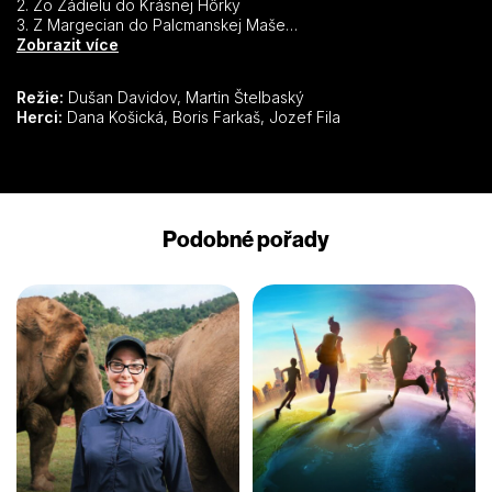
2. Zo Zádielu do Krásnej Hôrky
3. Z Margecian do Palcmanskej Maše
4. Z Ochtinej do Domice
Zobrazit více
5. Z Herlian po Rankovské skaly
6. Zo Sárospataku do Borše
Režie:
Dušan Davidov, Martin Štelbaský
7. Z Izry po Tokaj
Herci:
Dana Košická, Boris Farkaš, Jozef Fila
Podobné pořady