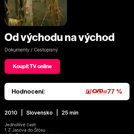
Od východu na východ
Dokumenty / Cestopisný
Koupit TV online
Hodnocení:
77 %
2010 | Slovensko | 25 min
Jednotlivé časti:
1. Z Jasova do Štósu