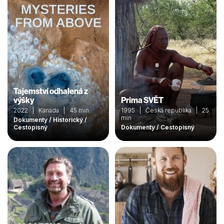
Tajemství odhalená z
výšky
Prima SVĚT
2022 | Kanada | 45 min
1995 | Česká republika | 25
min
Dokumenty / Historický /
Cestopisný
Dokumenty / Cestopisný