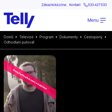
Zákaznická zóna
Kontakt
533 427 533
Menu
Domů
Televize
Program
Dokumenty
Cestopisný
Odhodlaní putovať
Pořad aktuálně není v nabídce