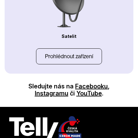
Satelit
Prohlédnout zařízení
Sledujte nás na
Facebooku
,
Instagramu
či
YouTube
.