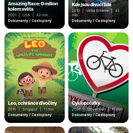
Amazing Race: O milion
Kde jsou divocí lidé
kolem světa
2013 | Velká Británie | 45
2001 | USA | 43 min
min
Dokumenty / Cestopisný
Dokumenty / Cestopisný
Leo, ochránce divočiny
Cyklopotulky
2015 | Singapur | 11 min
2026 | Slovensko | 15 min
Dokumenty / Cestopisný
Dokumenty / Cestopisný