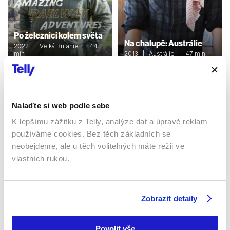
Po železnici kolem světa
Na chalupě: Austrálie
2022 | Velká Británie | 44
min
2013 | Austrálie | 47 min
Dokumenty / Cestopisný
Dokumenty / Cestopisný
Nalaďte si web podle sebe
Sledujte kdekoliv až na 6 zařízeních
K lepšímu zážitku z Telly, analýze dat a úpravě reklam
používáme cookies. Bez těch základních se
Sledovat internetovou televizi jde odkudkoliv
neobejdeme, ale u těch volitelných máte režii ve
po celé EU, a to až na 6 zařízeních.
vlastních rukou.
Zobrazit detaily
Povolit vše