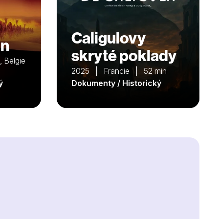
Caligulovy
ón
skryté poklady
 Belgie
2025 | Francie | 52 min
ý
Dokumenty / Historický