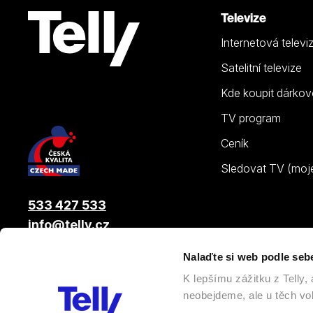
Televize
Internetová televi
Satelitní televize
Kde koupit dárkov
TV program
Ceník
Sledovat TV (moje.
533 427 533
info@telly.cz
Nalaďte si web podle seb
© 2026 |
Telly s.r.o.
, člen skupiny LAMA ENERGY GROUP
K lepšímu zážitku z Telly
neobejdeme, ale u těch vol