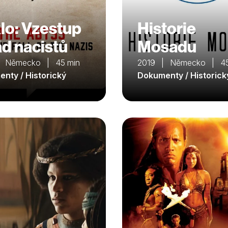
lo: Vzestup
Historie
ád nacistů
Mosadu
| Německo | 45 min
2019 | Německo | 45
nty / Historický
Dokumenty / Historick