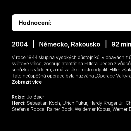
Hodnocení:
2004 | Německo, Rakousko | 92 mi
V roce 1944 skupina vysokých důstojníků, v obavách z
světové válce, zosnuje atentát na Hitlera. Jeden z vůdců
schůzku s vůdcem, a má za úkol místo odpálit. Hitler však
Tato neúspěšná operace byla nazvána „Operace Valkýra“. 
událost popisuje.
Zobrazit více
Režie:
Jo Baier
Herci:
Sebastian Koch, Ulrich Tukur, Hardy Krüger Jr., Christopher Buchholz, Nina Kunzendorf,
Stefania Rocca, Rainer Bock, Walde