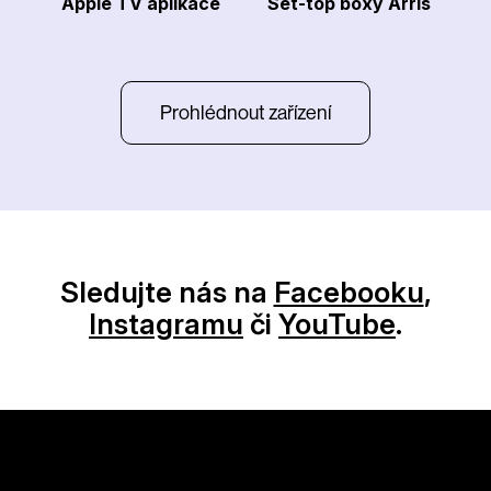
Apple TV aplikace
Set-top boxy Arris
Prohlédnout zařízení
Sledujte nás na
Facebooku
,
Instagramu
či
YouTube
.