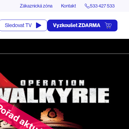
Zákaznická zóna
Kontakt
533 427 533
tevřít
Vyzkoušet ZDARMA
Sledovat TV
yhledávání