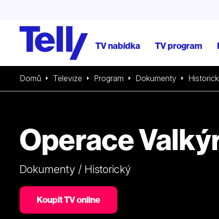
TV nabídka
TV program
Domů
Televize
Program
Dokumenty
Historic
Operace Valký
Dokumenty / Historický
Koupit TV online