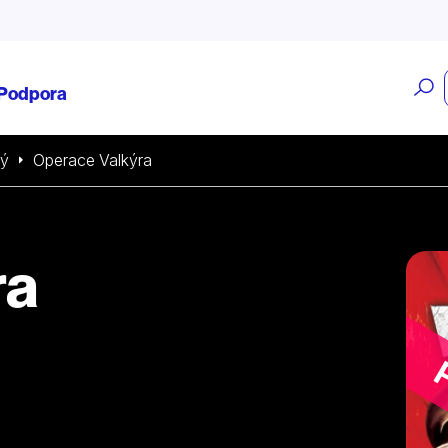
O
Podpora
v
ký
Operace Valkýra
ra