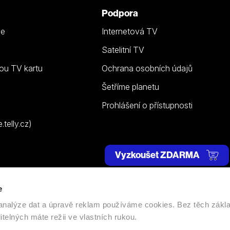
Podpora
ze
Internetová TV
Satelitní TV
ou TV kartu
Ochrana osobních údajů
Šetříme planetu
Prohlášení o přístupnosti
telly.cz)
Vyzkoušet ZDARMA
e
 | Všechna práva vyhrazena. |
Nastavení cookies
, analýze dat a úpravě reklam používáme cookies. Bez těch zákl
itelných máte režii ve vlastních rukou.