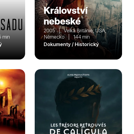
Království
nebeské
2005 | Velká Británie, USA,
 min
Německo | 144 min
ý
Dokumenty / Historický