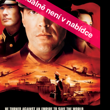
ořad aktuálně není v nabídce