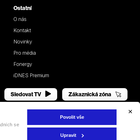
Ostatní
O nás
Kontakt
Novinky
Pro média
Fonergy
iDNES Premium
Sledovat TV
Zákaznická zóna
Povolit vše
adních se
Facebook
YouTube
Instagram
Upravit