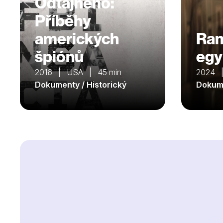
Odtajněno:
Příběhy
amerických
Ram
špiónů
egy
2016 | USA | 45 min
2024 |
Dokumenty / Historický
Dokume