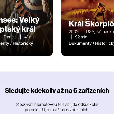
ses: Velký
Král Škorpi
ptský král
2002 | USA, Německo,
 Francie | 41 min
| 92 min
nty / Historický
Dokumenty / Historick
Sledujte kdekoliv až na 6 zařízeních
Sledovat internetovou televizi jde odkudkoliv
po celé EU, a to až na 6 zařízeních.