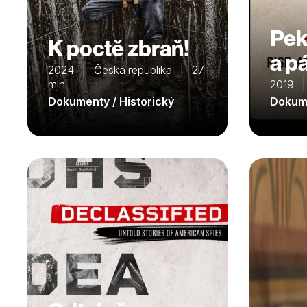
Pek
K poctě zbraň!
a p
2024 | Česká republika | 27
min
2019 
Dokumenty / Historický
Dokume