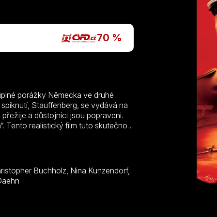
P
70 %
n
 úplné porážky Německa ve druhé
 spiknutí, Stauffenberg, se vydává na
 přežije a důstojníci jsou popraveni.
Tento realistický film tuto skutečnou
mar Kobus, Werner Daehn