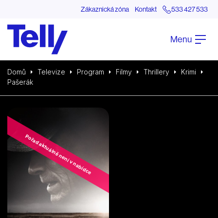
Zákaznická zóna
Kontakt
533 427 533
Menu
Domů
Televize
Program
Filmy
Thrillery
Krimi
Pašerák
Pořad aktuálně není v nabídce