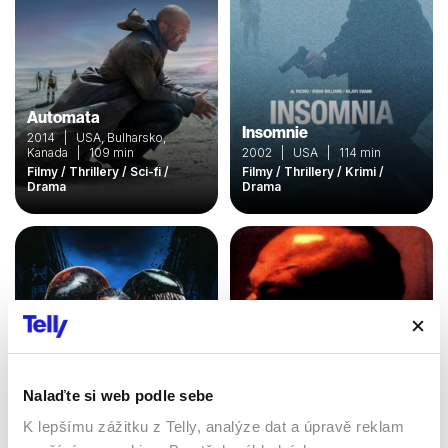
Automata
Insomnie
2014 | USA, Bulharsko,
Kanada | 109 min
2002 | USA | 114 min
Filmy / Thrillery / Sci-fi /
Filmy / Thrillery / Krimi /
Drama
Drama
Nalaďte si web podle sebe
K lepšímu zážitku z Telly, analýze dat a úpravě reklam
Venom 2: Carnage