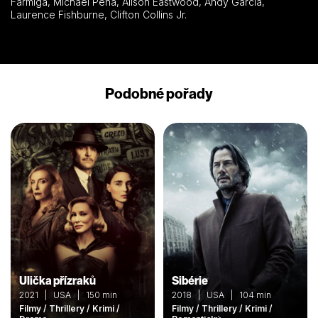
Farmiga, Michael Peña, Alison Eastwood, Andy Garcia,
Laurence Fishburne, Clifton Collins Jr.
Podobné pořady
Ulička přízraků
Sibérie
2021 | USA | 150 min
2018 | USA | 104 min
Filmy / Thrillery / Krimi /
Filmy / Thrillery / Krimi /