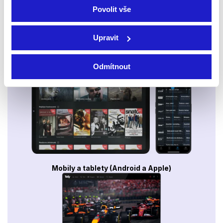
Povolit vše
Upravit
Smart TV - Android, Google, Samsung, LG, VIDAA
Odmítnout
Mobily a tablety (Android a Apple)