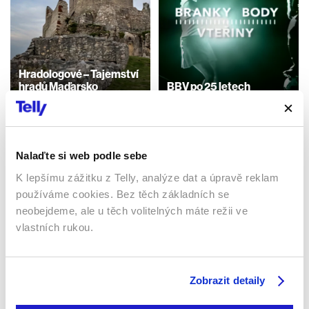
Hradologové – Tajemství
hradů Maďarsko
BBV po 25 letech
2022 | Maďarsko | 24 min
Česká republika | 16 min
Dokumenty / Historický
Dokumenty / Historický
Nalaďte si web podle sebe
K lepšímu zážitku z Telly, analýze dat a úpravě reklam
Sledujte kdekoliv až na 6 zařízeních
používáme cookies. Bez těch základních se
neobejdeme, ale u těch volitelných máte režii ve
Sledovat internetovou televizi jde odkudkoliv
vlastních rukou.
po celé EU, a to až na 6 zařízeních.
Zobrazit detaily