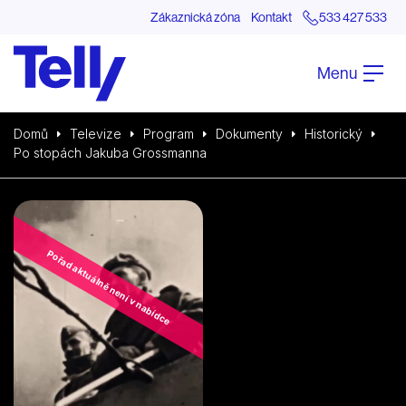
Zákaznická zóna
Kontakt
533 427 533
Menu
Domů
Televize
Program
Dokumenty
Historický
Po stopách Jakuba Grossmanna
Pořad aktuálně není v nabídce