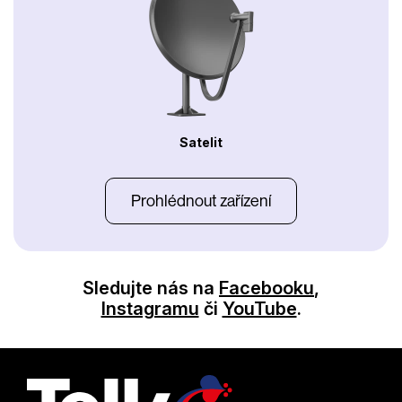
Satelit
Prohlédnout zařízení
Sledujte nás na
Facebooku
,
Instagramu
či
YouTube
.