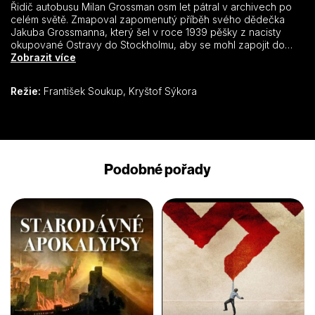
Řidič autobusu Milan Grossman osm let pátral v archivech po
celém světě. Zmapoval zapomenutý příběh svého dědečka
Jakuba Grossmanna, který šel v roce 1939 pěšky z nacisty
okupované Ostravy do Stockholmu, aby se mohl zapojit do
odboje. Nyní se Milan vydává na cestu napříč Evropou, aby
Zobrazit více
vzdal hold válečnému uprchlíkovi a hrdinovi.
Režie:
František Soukup, Kryštof Sýkora
Podobné pořady