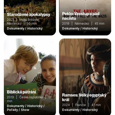
Peklo: Vzestup a pád
Starodávné apokalypsy
nacistů
2021 | Velká Británie,
Německo | 50 min
2019 | Německo | 45 min
Dokumenty / Historický
Dokumenty / Historický
Biblická pátrání
Ramses: Velký egyptský
2013 | Česká republika | 17
král
min
2024 | Francie | 41 min
Dokumenty / Historický /
Pořady / Show
Dokumenty / Historický