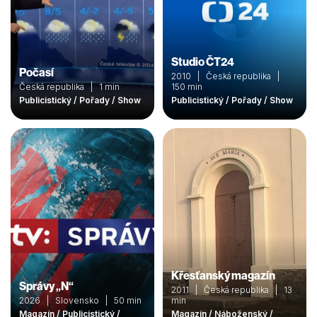
Studio ČT24
Počasí
2010 | Česká republika |
Česká republika | 1 min
150 min
Publicistický / Pořady / Show
Publicistický / Pořady / Show
Křesťanský magazín
Správy „N“
2011 | Česká republika | 13
2026 | Slovensko | 50 min
min
Magazín / Publicistický /
Magazín / Náboženský /