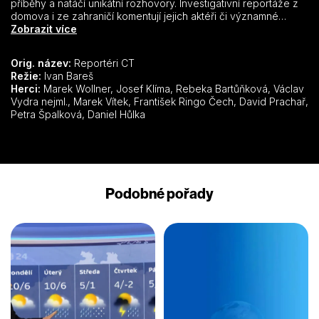
příběhy a natáčí unikátní rozhovory. Investigativní reportáže z
domova i ze zahraničí komentují jejich aktéři či významné
osobnosti přímo ve studiu. S redakcí spolupracuje řada
Zobrazit více
renomovaných českých i zahraničních novinářů. Pořadem
provází Marek Wollner
Orig. název:
Reportéri CT
Režie:
Ivan Bareš
Herci:
Marek Wollner, Josef Klíma, Rebeka Bartůňková, Václav
Vydra nejml., Marek Vítek, František Ringo Čech, David Prachař,
Petra Špalková, Daniel Hůlka
Podobné pořady