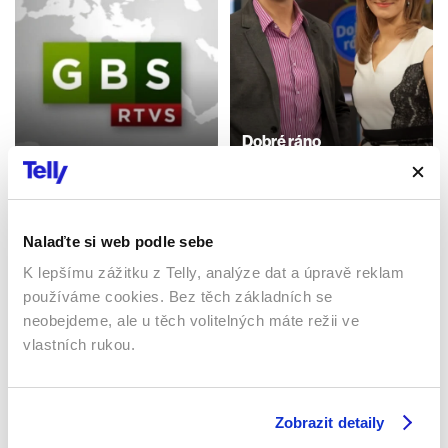
Dobré ráno
Góly – body – sekundy
1993 | Česká republika | 151
2026 | Slovensko | 10 min
min
Magazín / Pořady
Publicistický / Pořady / Show
Nalaďte si web podle sebe
K lepšímu zážitku z Telly, analýze dat a úpravě reklam
Sledujte kdekoliv až na 6 zařízeních
používáme cookies. Bez těch základních se
neobejdeme, ale u těch volitelných máte režii ve
Sledovat internetovou televizi jde odkudkoliv
vlastních rukou.
po celé EU, a to až na 6 zařízeních.
Zobrazit detaily