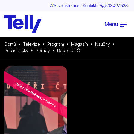
Zákaznická zóna
Kontakt
533 427 533
Menu
Domů
Televize
Program
Magazín
Naučný
Publicistický
Pořady
Reportéři ČT
Pořad aktuálně není v nabídce