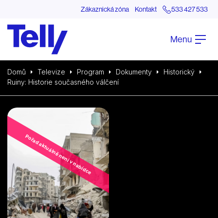
Zákaznická zóna
Kontakt
533 427 533
Menu
Domů
Televize
Program
Dokumenty
Historický
Ruiny: Historie současného válčení
Pořad aktuálně není v nabídce