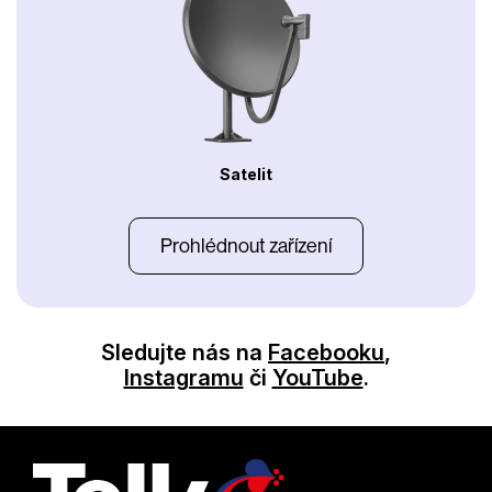
Satelit
Prohlédnout zařízení
Sledujte nás na
Facebooku
,
Instagramu
či
YouTube
.