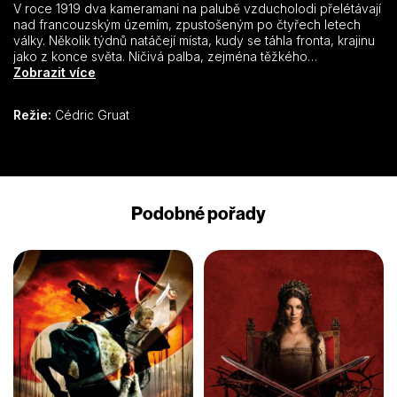
V roce 1919 dva kameramani na palubě vzducholodi přelétávají
nad francouzským územím, zpustošeným po čtyřech letech
války. Několik týdnů natáčejí místa, kudy se táhla fronta, krajinu
jako z konce světa. Ničivá palba, zejména těžkého
dělostřelectva, způsobila do té doby nevídané škody. Podle
Zobrazit více
prvních odhadů bylo převážně v severovýchodních krajích
Francie se zemí srovnáno tisíc obcí, zcela zničeno nebo vážně
Režie:
Cédric Gruat
poškozeno bylo na tři sta tisíc domů. Válka si vybrala vysokou
daň i na těžce poničených, Francouzům tolik drahých
architektonických klenotech národního dědictví. Vše začíná v
září roku 1914 ostřelováním Remeše německými vojsky. Asi
dvacet střel zasáhlo zdejší katedrálu. Obyvatelé s pohnutím
sledují hořící střechu chrámu. Zásah vrcholného díla gotické
Podobné pořady
architektury, místa svěcení francouzských králů, vzbudilo
mimořádné rozhořčení.