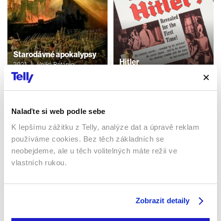
Starodávné apokalypsy
Hitler
2021 | Velká Británie,
Německo | 50 min
1962 | USA | 107 min
Dokumenty / Historický
Dokumenty / Historický
Nalaďte si web podle sebe
K lepšímu zážitku z Telly, analýze dat a úpravě reklam
Sledujte kdekoliv až na 6 zařízeních
používáme cookies. Bez těch základních se
neobejdeme, ale u těch volitelných máte režii ve
Sledovat internetovou televizi jde odkudkoliv
vlastních rukou.
po celé EU, a to až na 6 zařízeních.
Zobrazit detaily