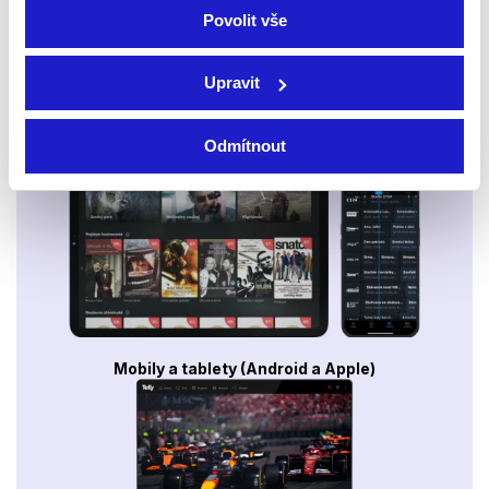
Povolit vše
Upravit
Smart TV - Android, Google, Samsung, LG, VIDAA
Odmítnout
Mobily a tablety (Android a Apple)