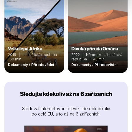
Velkolepá Afrika
Divoká příroda Ománu
2019 | Jihoafrická republika |
2022 | Německo, Jihoafrická
50 min
republika | 43 min
Dokumenty / Přírodovědní
Dokumenty / Přírodovědní
Sledujte kdekoliv až na 6 zařízeních
Sledovat internetovou televizi jde odkudkoliv
po celé EU, a to až na 6 zařízeních.