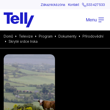
Zákaznická zóna
Kontakt
533 427 533
Menu
Domů
Televize
Program
Dokumenty
Přírodovědní
Skryté srdce Irska