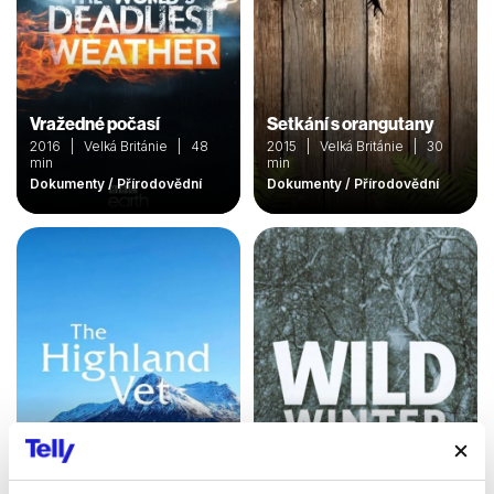
Vražedné počasí
Setkání s orangutany
2016 | Velká Británie | 48
2015 | Velká Británie | 30
min
min
Dokumenty / Přírodovědní
Dokumenty / Přírodovědní
Veterinář z vysočiny
Nespoutaná zima