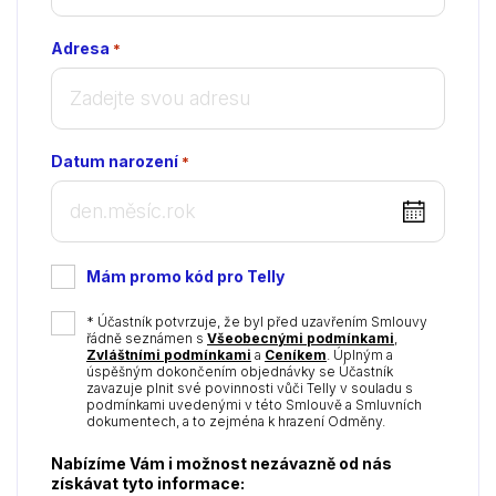
Adresa
*
Datum narození
*
DD
dot
MM
Mám promo kód pro Telly
dot
YYYY
*
* Účastník potvrzuje, že byl před uzavřením Smlouvy
řádně seznámen s
Všeobecnými podmínkami
,
Zvláštními podmínkami
a
Ceníkem
. Úplným a
úspěšným dokončením objednávky se Účastník
zavazuje plnit své povinnosti vůči Telly v souladu s
podmínkami uvedenými v této Smlouvě a Smluvních
dokumentech, a to zejména k hrazení Odměny.
Nabízíme Vám i možnost nezávazně od nás
získávat tyto informace: