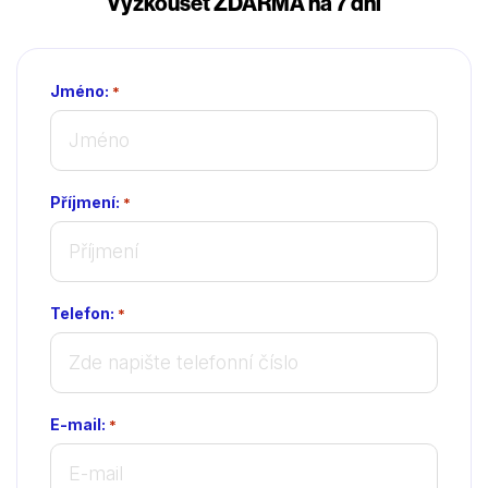
Vyzkoušet ZDARMA na 7 dní
Jméno:
*
Příjmení:
*
Telefon:
*
E-mail:
*