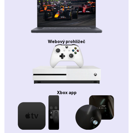
Webový prohlížeč
Xbox app