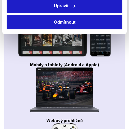
Smart TV - Android, Google, Samsung, LG, VIDAA
Upravit
Odmítnout
Mobily a tablety (Android a Apple)
Webový prohlížeč