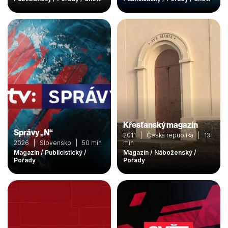
Křesťanský magazín
Správy „N“
2011 | Česká republika | 13
2026 | Slovensko | 50 min
min
Magazín / Publicistický /
Magazín / Náboženský /
Pořady
Pořady