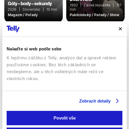
Góly – body – sekundy
1993 | Česká republika | 151
2026 | Slovensko | 10 min
min
Magazín / Pořady
Publicistický / Pořady / Show
Sledujte kdekoliv až na 6 zařízeních
Nalaďte si web podle sebe
Sledovat internetovou televizi jde odkudkoliv
K lepšímu zážitku z Telly, analýze dat a úpravě reklam
po celé EU, a to až na 6 zařízeních.
používáme cookies. Bez těch základních se
neobejdeme, ale u těch volitelných máte režii ve
vlastních rukou.
Zobrazit detaily
Povolit vše