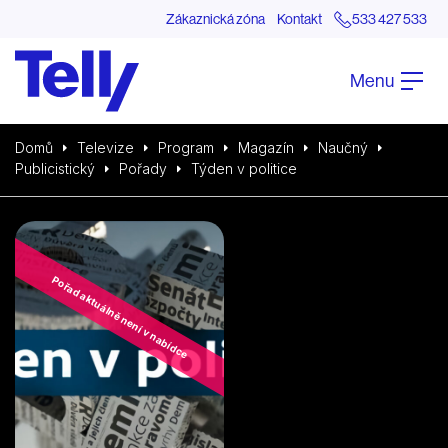
Zákaznická zóna
Kontakt
533 427 533
Menu
Domů
Televize
Program
Magazín
Naučný
Publicistický
Pořady
Týden v politice
Pořad aktuálně není v nabídce