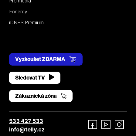
Pro média
Fonergy
iDNES Premium
Vyzkoušet ZDARMA
Sledovat TV
Zákaznická zóna
533 427 533
info@telly.cz
Facebook
YouTube
Instagram