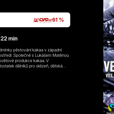
P
61 %
 22 min
dmínky pěstování kakaa v západní
 prostředí. Společně s Lukášem Matěnou
 světové produkce kakaa. V
statek dělníků pro sklizeň, dětská
 na 36. Mezinárodním filmovém
tématu.