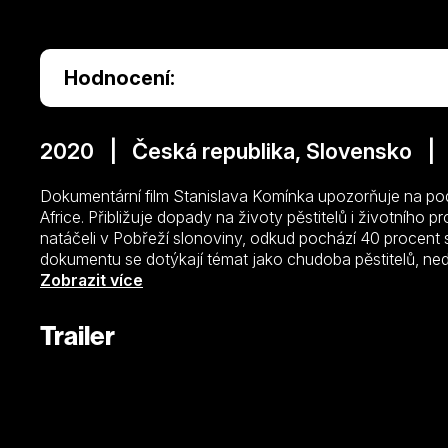
Hodnocení:
2020 | Česká republika, Slovensko |
Dokumentární film Stanislava Komínka upozorňuje na po
Africe. Přibližuje dopady na životy pěstitelů i životního
natáčeli v Pobřeží slonoviny, odkud pochází 40 procent
dokumentu se dotýkají témat jako chudoba pěstitelů, nedo
práce nebo kácení deštných pralesů. Snímek byl oceněn
Zobrazit více
festivalu Agrofilm za nejlepší zpracování mezinárodního 
Trailer