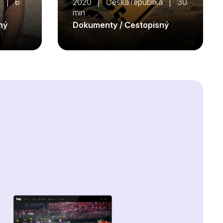
a | 6
2020 | Česká republika | 30
min
ný
Dokumenty / Cestopisný