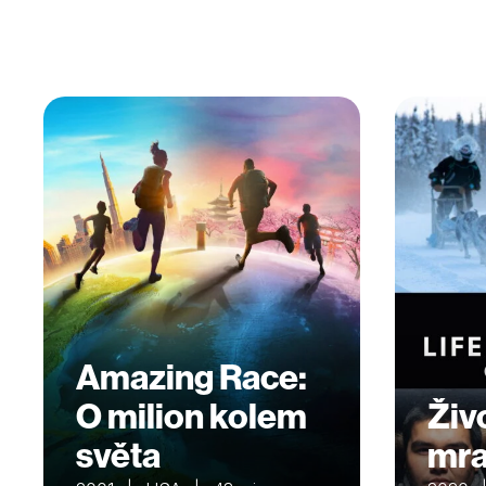
Amazing Race:
O milion kolem
Živ
světa
mra