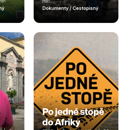
min
min
ný
Dokumenty / Cestopisný
Po jedné stopě
do Afriky