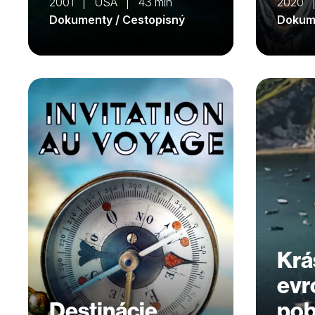
2001 | USA | 43 min
2020 
Dokumenty / Cestopisný
Dokume
Krá
evr
Destinácie
pob