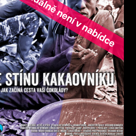
ořad aktuálně není v nabídce