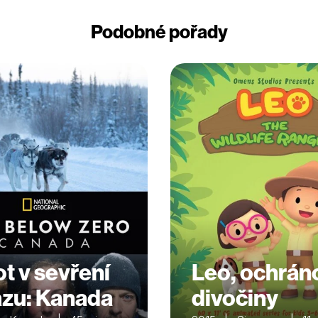
Podobné pořady
ot v sevření
Leo, ochrán
zu: Kanada
divočiny