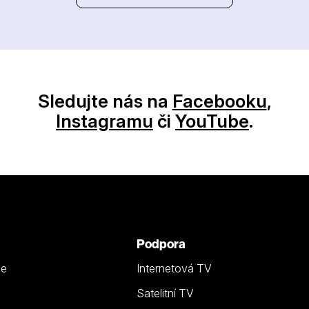
Sledujte nás na
Facebooku
,
Instagramu
či
YouTube
.
Podpora
ze
Internetová TV
Satelitní TV