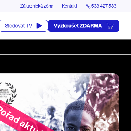
Zákaznická zóna
Kontakt
533 427 533
tevřít
Vyzkoušet ZDARMA
Sledovat TV
yhledávání