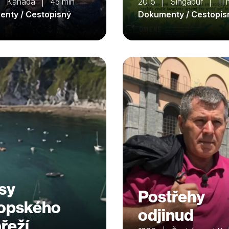
| Kanada | 45 min
2015 | Singapur | 11 
nty / Cestopisný
Dokumenty / Cestopis
sy
Postřehy
opského
odjinud
řeží