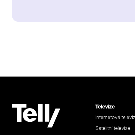
Televize
Internetová televi
Satelitní televize