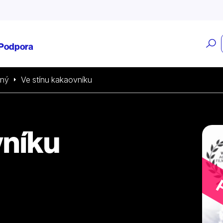
O
Podpora
v
sný
Ve stínu kakaovníku
vníku