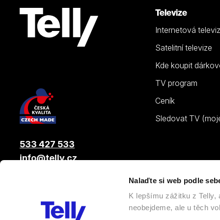
Televize
Internetová televi
Satelitní televize
Kde koupit dárkov
TV program
Ceník
Sledovat TV (moje.
533 427 533
info@telly.cz
Nalaďte si web podle seb
© 2026 |
Telly s.r.o.
, člen skupiny LAMA ENERGY GROUP
K lepšímu zážitku z Telly
neobejdeme, ale u těch vol