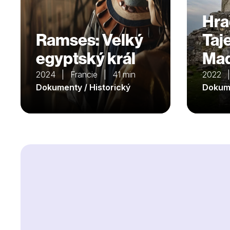
Hra
Ramses: Velký
Taj
egyptský král
Maď
2024 | Francie | 41 min
2022 
Dokumenty / Historický
Dokume