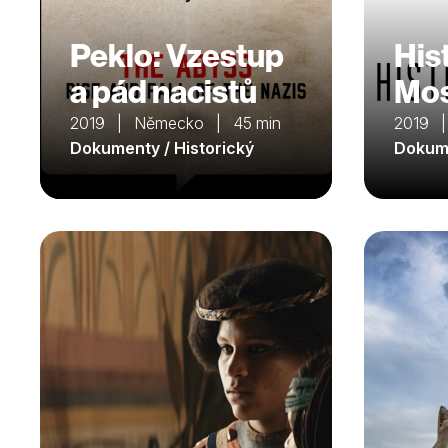
Peklo: Vzestup
His
a pád nacistů
Mo
2019 | Německo | 45 min
2019 
Dokumenty / Historický
Dokume