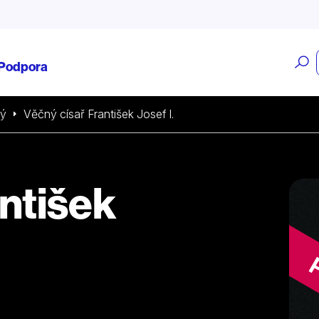
O
Podpora
v
ký
Věčný císař František Josef I.
antišek