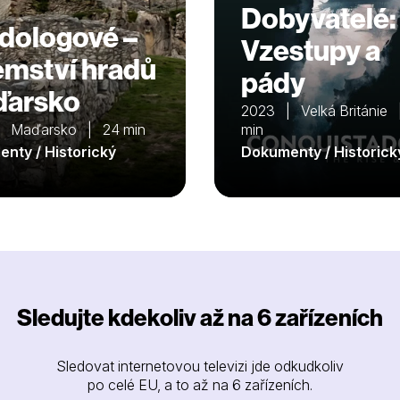
Dobyvatelé:
dologové –
Vzestupy a
emství hradů
pády
arsko
2023 | Velká Británie
| Maďarsko | 24 min
min
nty / Historický
Dokumenty / Historick
Sledujte kdekoliv až na 6 zařízeních
Sledovat internetovou televizi jde odkudkoliv
po celé EU, a to až na 6 zařízeních.