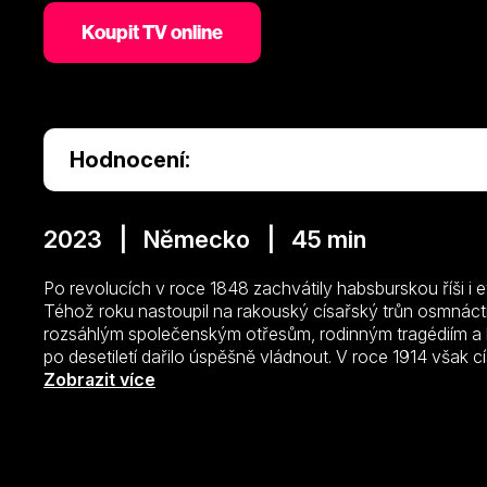
Koupit TV online
Hodnocení:
2023 | Německo | 45 min
Po revolucích v roce 1848 zachvátily habsburskou říši i 
Téhož roku nastoupil na rakouský císařský trůn osmnácti
rozsáhlým společenským otřesům, rodinným tragédiím a 
po desetiletí dařilo úspěšně vládnout. V roce 1914 však c
vyústilo ve vyhlášení první světové války a ukončilo stale
Zobrazit více
matka Františka Josefa Žofie v jeho výchově a vývoji? Ja
milovanou císařovnou Sisi jeho úsudek?