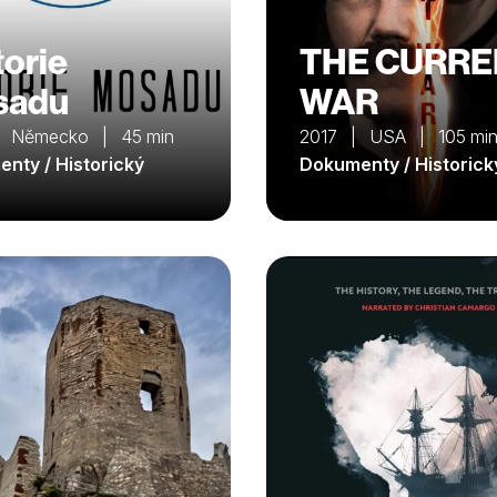
torie
THE CURRE
sadu
WAR
| Německo | 45 min
2017 | USA | 105 mi
nty / Historický
Dokumenty / Historick