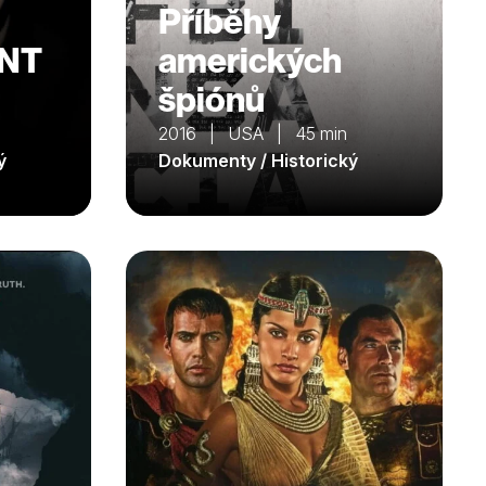
Příběhy
NT
amerických
špiónů
n
2016 | USA | 45 min
ý
Dokumenty / Historický