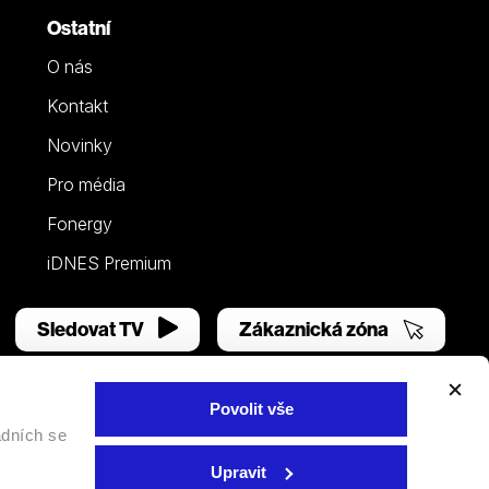
Ostatní
O nás
Kontakt
Novinky
Pro média
Fonergy
iDNES Premium
Sledovat TV
Zákaznická zóna
Povolit vše
adních se
Facebook
YouTube
Instagram
Upravit