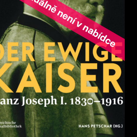
ořad aktuálně není v nabídce