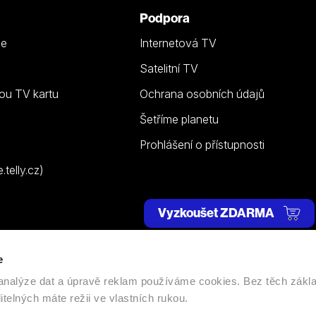
Podpora
ze
Internetová TV
Satelitní TV
ou TV kartu
Ochrana osobních údajů
Šetříme planetu
Prohlášení o přístupnosti
telly.cz)
Vyzkoušet ZDARMA
e
 | Všechna práva vyhrazena. |
Nastavení cookies
, analýze dat a úpravě reklam používáme cookies. Bez těch zákl
itelných máte režii ve vlastních rukou.