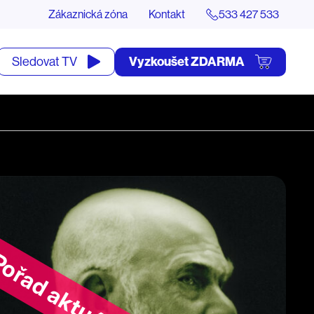
Zákaznická zóna
Kontakt
533 427 533
tevřít
Vyzkoušet ZDARMA
Sledovat TV
yhledávání