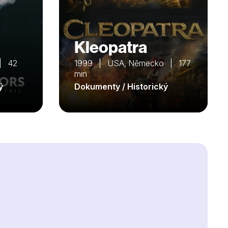
Kleopatra
 | 42
1999 | USA, Německo | 177
min
ý
Dokumenty / Historický