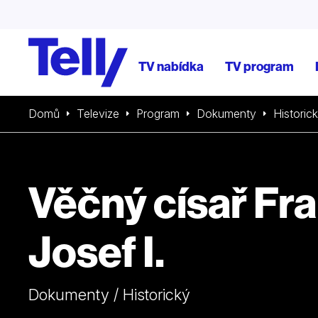
TV nabídka
TV program
Domů
Televize
Program
Dokumenty
Historic
Věčný císař Fr
Josef I.
Dokumenty / Historický