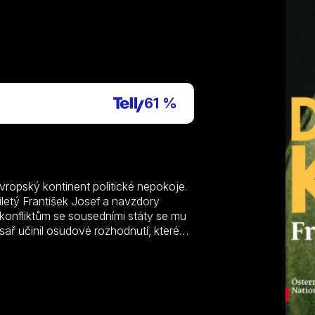
P
61 %
evropský kontinent politické nepokoje.
letý František Josef a navzdory
konfliktům se sousedními státy se mu
ísař učinil osudové rozhodnutí, které
tí habsburské vlády. Jakou roli hrála
k ovlivnilo nešťastné manželství s