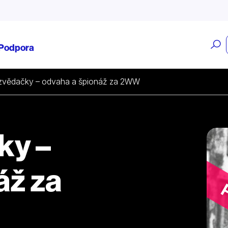
O
Podpora
v
zvědačky – odvaha a špionáž za 2WW
ky –
áž za