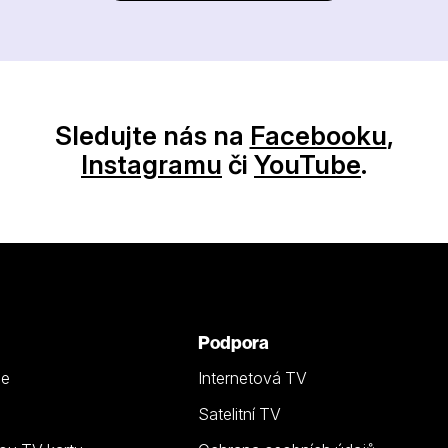
Sledujte nás na
Facebooku
,
Instagramu
či
YouTube
.
Podpora
ze
Internetová TV
Satelitní TV