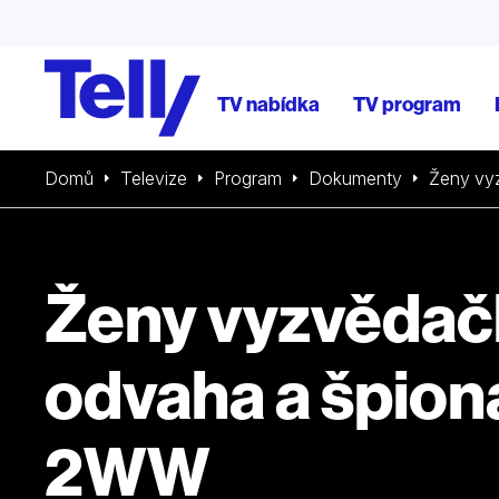
TV nabídka
TV program
Domů
Televize
Program
Dokumenty
Ženy vy
Ženy vyzvědač
odvaha a špion
2WW