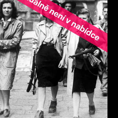
ořad aktuálně není v nabídce