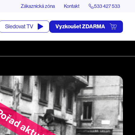
Zákaznická zóna
Kontakt
533 427 533
tevřít
Vyzkoušet ZDARMA
Sledovat TV
yhledávání