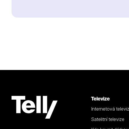
Televize
Internetová televi
Satelitní televize