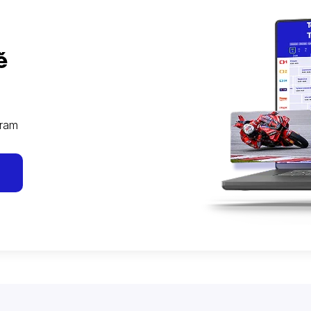
ě
gram