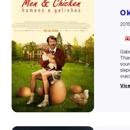
O 
201
Gabr
Than
sour
slep
vrac
Více