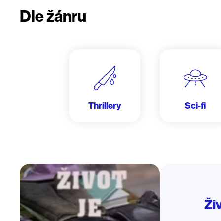
Dle žánru
Thrillery
Sci-fi
Živ