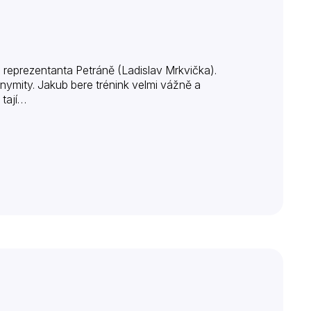
ho reprezentanta Petráně (Ladislav Mrkvička).
ymity. Jakub bere trénink velmi vážně a
 tají…