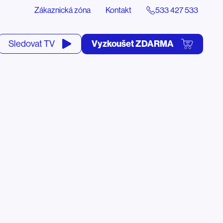
Zákaznická zóna
Kontakt
533 427 533
tevřít
Vyzkoušet ZDARMA
Sledovat TV
yhledávání