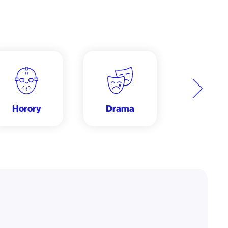
Další
Horory
Drama
Dobrodru