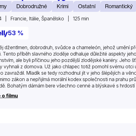
lmy
Dobrodružné
Krimi
Ostatní
Romantický
 | Francie, Itálie, Španělsko | 125 min
53 %
ěj džentlmen, dobrodruh, svůdce a chameleón, jehož umění pře
i. Tento příběh slavného zloděje odhaluje důležité aspekty jeho
mstvím, ale byli příčinou jeho pozdější zlodějské kariéry. Jeho š
iky vyhnali z domova. Už jako chlapec totiž pomohl svému otci 
o zavraždil. Mladík se tedy rozhodnul jít v jeho šlépějích a vě
 mimo zákon a nepřijímá morální kodex společnosti na prahu prů
dě. Bohatým dámám bere všechno cenné a blýskavé s hrdostí
rmem Dona Juana, a před zákonem se vždy skryje na…
 o filmu