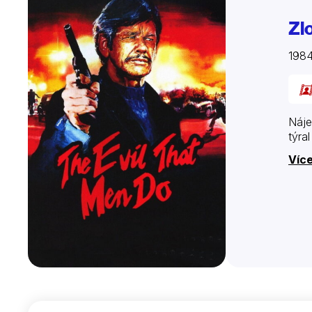
Zl
198
Náje
týra
Více