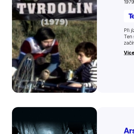
197
Při 
Ten 
začí
Více
Ar