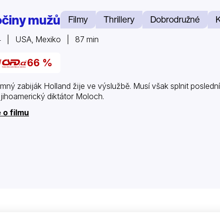
očiny mužů
Filmy
Thrillery
Dobrodružné
K
4 | USA, Mexiko | 87 min
66 %
mný zabiják Holland žije ve výslužbě. Musí však splnit poslední 
l jihoamerický diktátor Moloch.
 o filmu