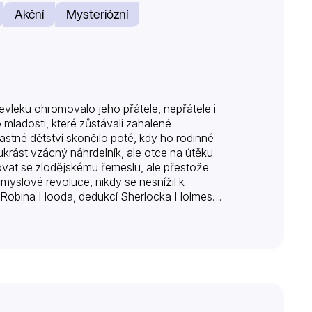
Akční
Mysteriózní
vleku ohromovalo jeho přátele, nepřátele i
 mladosti, které zůstávali zahalené
ťastné dětství skončilo poté, kdy ho rodinné
ukrást vzácný náhrdelník, ale otce na útěku
novat se zlodějskému řemeslu, ale přestože
myslové revoluce, nikdy se nesnížil k
 Robina Hooda, dedukcí Sherlocka Holmese