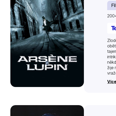
Fi
2004
Zlod
obět
taje
intr
někd
žije
vraž
a ša
Více