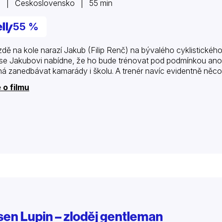
9 | Československo | 55 min
55 %
jízdě na kole narazí Jakub (Filip Renč) na bývalého cyklistické
se Jakubovi nabídne, že ho bude trénovat pod podmínkou anon
ná zanedbávat kamarády i školu. A trenér navíc evidentně něco
 o filmu
sen Lupin – zloděj gentleman