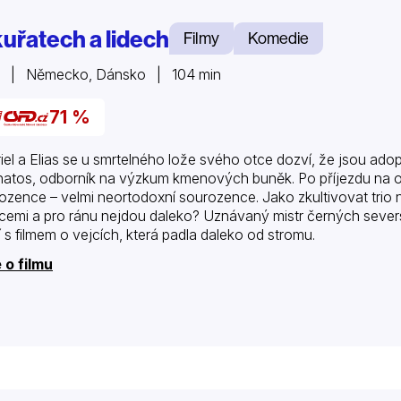
kuřatech a lidech
Filmy
Komedie
5 | Německo, Dánsko | 104 min
71 %
iel a Elias se u smrtelného lože svého otce dozví, že jsou adop
atos, odborník na výzkum kmenových buněk. Po příjezdu na ostrov
ozence – velmi neortodoxní sourozence. Jako zkultivovat trio 
icemi a pro ránu nejdou daleko? Uznávaný mistr černých severs
í s filmem o vejcích, která padla daleko od stromu.
 o filmu