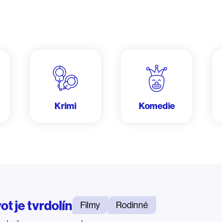
Krimi
Komedie
ot je tvrdolín
Filmy
Rodinné