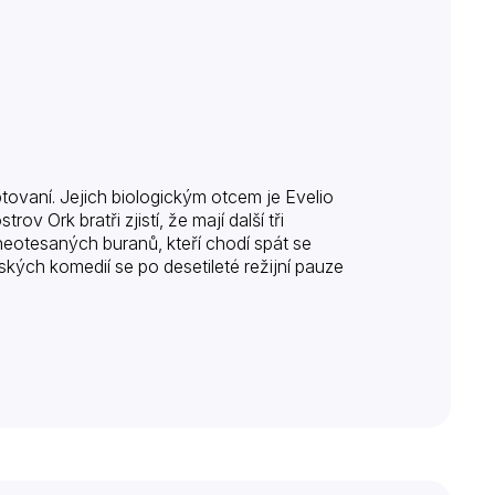
tovaní. Jejich biologickým otcem je Evelio
 Ork bratři zjistí, že mají další tři
neotesaných buranů, kteří chodí spát se
kých komedií se po desetileté režijní pauze