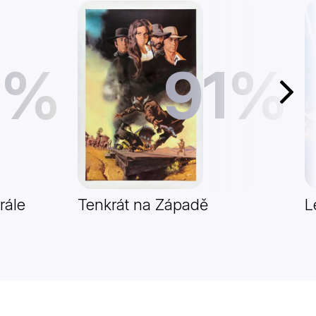
1%
91%
Další
rále
Tenkrát na Západě
L