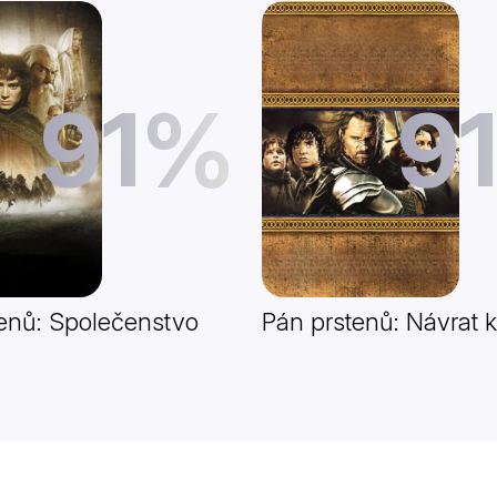
91%
9
enů: Společenstvo
Pán prstenů: Návrat k