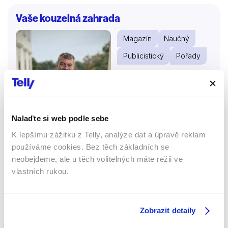
Vaše kouzelná zahrada
Magazín
Naučný
Publicistický
Pořady
57 %
Nalaďte si web podle sebe
K lepšímu zážitku z Telly, analýze dat a úpravě reklam
používáme cookies. Bez těch základních se
neobejdeme, ale u těch volitelných máte režii ve
vlastních rukou.
2024 | Česká republika | 40 min
Stačí kousek půdy anebo terasa či balkon, abychom
Zobrazit detaily
si dokázali vypěstovat vlastní úrodu zeleniny, ovoce a
bylinek. Zahradník Roman Kváč ukáže, jak se starat o