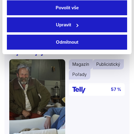
rostliny tak, aby se jim dobře dařilo. Pozveme vás na
Povolit vše
návštěvy do krásných zahrad, které potěší oko i duši.
A plody naší práce proměníme v kuchyni v úžasné
dobroty.
Upravit
Odmítnout
Nejen chajdy drnové
Magazín
Publicistický
Pořady
57 %