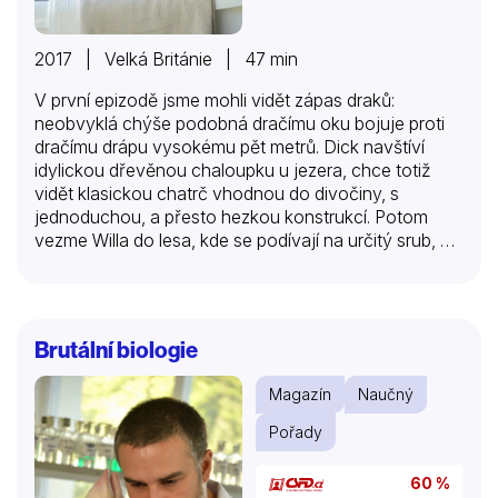
2017 | Velká Británie | 47 min
V první epizodě jsme mohli vidět zápas draků:
neobvyklá chýše podobná dračímu oku bojuje proti
dračímu drápu vysokému pět metrů. Dick navštíví
idylickou dřevěnou chaloupku u jezera, chce totiž
vidět klasickou chatrč vhodnou do divočiny, s
jednoduchou, a přesto hezkou konstrukcí. Potom
vezme Willa do lesa, kde se podívají na určitý srub, u
kterého je velice chytrá vychytávka. To jim vnukne
nápad použitelný i při stavbě jejich vlastní chaty… V
druhé epizodě se zaměříme na další dva účastníky
waleské soutěže chat, kteří se právě snaží realizovat
Brutální biologie
svoje návrhy a doufají, že se dostanou do velkého
finále, kde se mohou pokusit o dosažení prvenství a
Magazín
Naučný
získání titulu Nejlepší chata… V třetím pokračování
tohoto týdne se prastará lidová tradice setká s
Pořady
moderní technologií. Předvedeme…
60 %