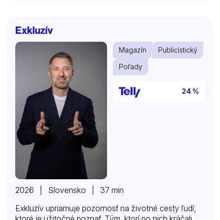
Exkluzív
Magazín
Publicistický
Pořady
24 %
2026 | Slovensko | 37 min
Exkluzív upriamuje pozornosť na životné cesty ľudí,
ktoré je užitočné poznať. Tým, ktorí po nich kráčali