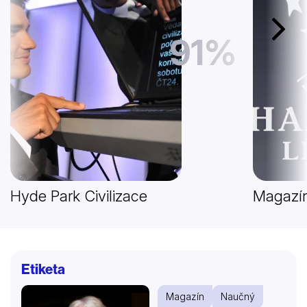
Další
91%
Hyde Park Civilizace
Magazín
Etiketa
Magazín
Naučný