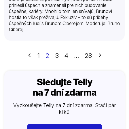
priniesli úspech a znamenali pre nich budovanie
úspešnej kariéry. Mnohí o tom len snívajú, Brunovi
hostia to však prežívajú. Exkluzív – to sú príbehy
úspešných ľudí s Brunom Ciberejom. Moderuje: Bruno
Ciberej
Předchozí
Další
1
2
3
4
…
28
Sledujte Telly
na 7 dní zdarma
Vyzkoušejte Telly na 7 dní zdarma. Stačí pár
kliků.