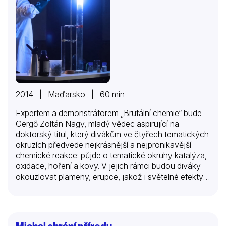
2014 | Maďarsko | 60 min
Expertem a demonstrátorem „Brutální chemie“ bude
Gergő Zoltán Nagy, mladý vědec aspirující na
doktorský titul, který divákům ve čtyřech tematických
okruzích předvede nejkrásnější a nejpronikavější
chemické reakce: půjde o tematické okruhy katalýza,
oxidace, hoření a kovy. V jejich rámci budou diváky
okouzlovat plameny, erupce, jakož i světelné efekty
reakcí. Bude se vyrábět obří zápalka z trámu, uvidíme
spontánní samovznícení, ohňostroj s hořící pěnou,
začnou vybuchovat sudy i čokoláda. S urychlenými
reakcemi přichází brutální stránka chemie!