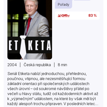
Pořady
83 %
2004 | Česká republika | 8 min
Seriál Etiketa nabízí jednoduchou, přehlednou,
poučnou, vtipnou, ale nezesměšňující formou
základní orientaci při společenských událostech
všech úrovní – od soukromé návštěvy přátel po
večeři u hlavy státu, tudíž od každodenních aktivit až
k „výjimečným“ událostem, na které by však měl být
každý alespoň trochu připraven. V posledních letech