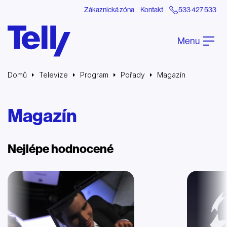
Zákaznická zóna
Kontakt
533 427 533
Menu
Domů
Televize
Program
Pořady
Magazín
Magazín
Nejlépe hodnocené