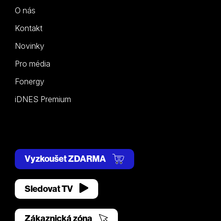
O nás
Kontakt
Novinky
Pro média
Fonergy
iDNES Premium
Vyzkoušet ZDARMA
Sledovat TV
Zákaznická zóna