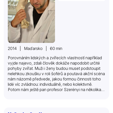
2014 | Maďarsko | 60 min
Porovnáním lidských a zvířecích vlastností například
vyjde najevo, zdali člověk dokáže napodobit určité
pohyby zvířat. Muži i ženy budou muset podstoupit
nelehkou zkoušku v roli šoférů a poutavá akční scéna
nám názorně předvede, jakou formou činnosti toho
lidé víc zvládnou: individuálně, nebo kolektivně.
Potom nám ještě pan profesor Szerényi na několika
optických klamech objasní vztah mezi lidským zrakem
a mozkem, načež přistoupí k detailnímu výkladu
brutální biologie rostlin.