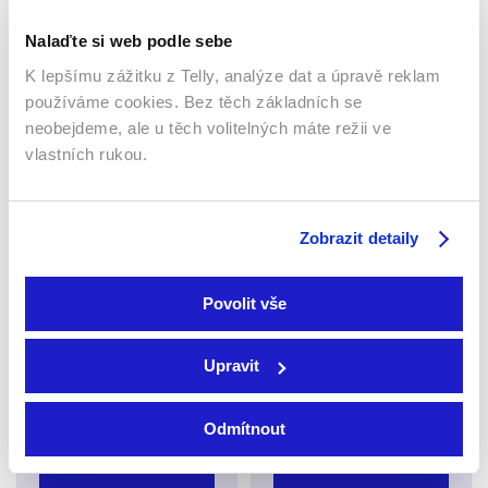
Nalaďte si web podle sebe
K lepšímu zážitku z Telly, analýze dat a úpravě reklam
používáme cookies. Bez těch základních se
neobejdeme, ale u těch volitelných máte režii ve
vlastních rukou.
Jágr není takový dříč,
jak se říká, tvrdí Jelínek.
Společnost DIGI CZ
Plíšková má podle něho
spustila nové webové
na víc
stránky
Zobrazit detaily
19. 7. 2017
18. 7. 2017
Povolit vše
Upravit
Odmítnout