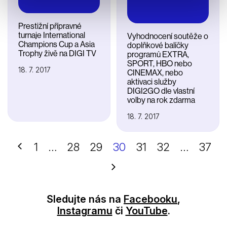
Prestižní přípravné
turnaje International
Vyhodnocení soutěže o
Champions Cup a Asia
doplňkové balíčky
Trophy živě na DIGI TV
programů EXTRA,
SPORT, HBO nebo
18. 7. 2017
CINEMAX, nebo
aktivaci služby
DIGI2GO dle vlastní
volby na rok zdarma
18. 7. 2017
Předchozí
1
…
28
29
30
31
32
…
37
Další
Sledujte nás na
Facebooku
,
Instagramu
či
YouTube
.