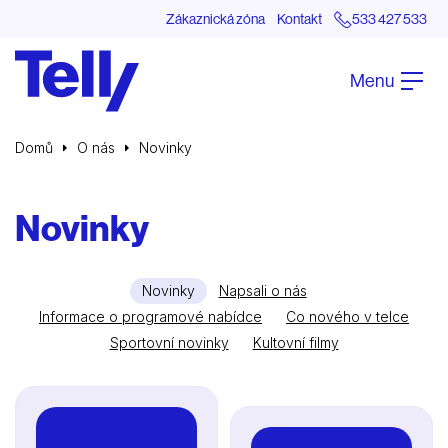
Zákaznická zóna
Kontakt
533 427 533
Menu
Domů
O nás
Novinky
Novinky
Novinky
Napsali o nás
Informace o programové nabídce
Co nového v telce
Sportovní novinky
Kultovní filmy