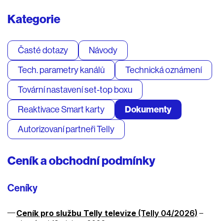
Kategorie
Časté dotazy
Návody
Tech. parametry kanálů
Technická oznámení
Tovární nastavení set-top boxu
Reaktivace Smart karty
Dokumenty
Autorizovaní partneři Telly
Ceník a obchodní podmínky
Ceníky
Ceník pro službu Telly televize
(Telly 04/2026)
–