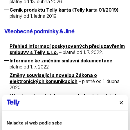
platný od 13. dubna 2026.
Ceník produktu Telly karta (
Telly karta 01/2019
)
–
platný od 1. ledna 2019.
Všeobecné podmínky & Jiné
Přehled informací poskytovaných před uzavřením
smlouvy s Telly s.r.o.
– platné od 1. 7. 2022.
Informace ke změnám smluvní dokumentace
–
platné od 1. 7. 2022.
Změny související s novelou Zákona o
elektronických komunikacích
– platné od 1. dubna
2020.
Všeobecné podmínky pro poskytování veřejně
dostupných služeb elektronických komunikací
–
platné od 1. července 2022.
Všeobecné podmínky pro poskytování veřejně
dostupných služeb elektronických komunikací
–
Nalaďte si web podle sebe
platné od 1. srpna 2019 (zákonné změny k 1. 7. 2022).