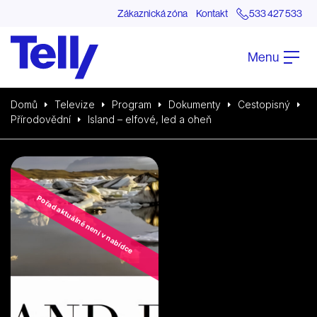
Zákaznická zóna
Kontakt
533 427 533
Menu
Domů
Televize
Program
Dokumenty
Cestopisný
Přírodovědní
Island – elfové, led a oheň
Pořad aktuálně není v nabídce