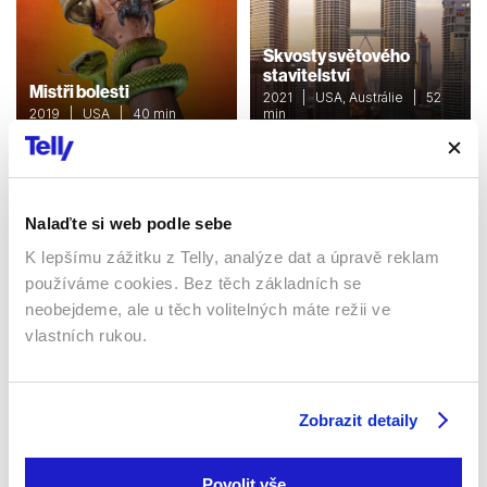
Skvosty světového
stavitelství
Mistři bolesti
2021 | USA, Austrálie | 52
2019 | USA | 40 min
min
Dokumenty / Přírodovědní
Dokumenty / Cestopisný
Nalaďte si web podle sebe
Sledujte kdekoliv až na 6 zařízeních
K lepšímu zážitku z Telly, analýze dat a úpravě reklam
používáme cookies. Bez těch základních se
Sledovat internetovou televizi jde odkudkoliv
neobejdeme, ale u těch volitelných máte režii ve
po celé EU, a to až na 6 zařízeních.
vlastních rukou.
Zobrazit detaily
Povolit vše