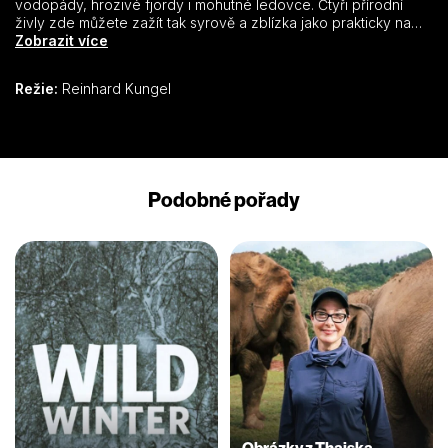
vodopády, hrozivé fjordy i mohutné ledovce. Čtyři přírodní
živly zde můžete zažít tak syrově a zblízka jako prakticky na
žádném jiném místě na Zemi. A nikde na severní polokouli není
Zobrazit více
možné zažít vznik života, růst a rozpad tak dramaticky jako na
Islandu.
Režie:
Reinhard Kungel
Podobné pořady