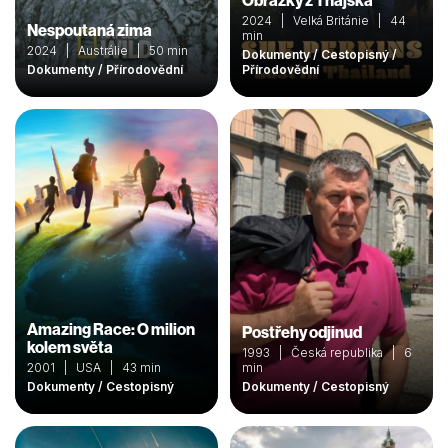
Obrázky z Thajska
2024 | Velká Británie | 44
Nespoutaná zima
min
2024 | Austrálie | 50 min
Dokumenty / Cestopisný /
Dokumenty / Přírodovědní
Přírodovědní
Amazing Race: O milion
Postřehy odjinud
kolem světa
1993 | Česká republika | 6
2001 | USA | 43 min
min
Dokumenty / Cestopisný
Dokumenty / Cestopisný