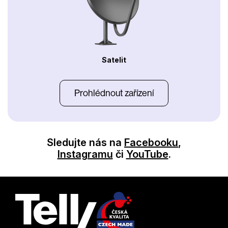
Satelit
Prohlédnout zařízení
Sledujte nás na
Facebooku
,
Instagramu
či
YouTube
.