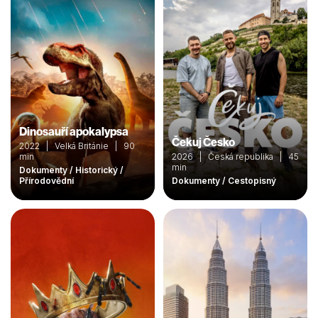
Dinosauří apokalypsa
Čekuj Česko
2022 | Velká Británie | 90
min
2026 | Česká republika | 45
min
Dokumenty / Historický /
Přírodovědní
Dokumenty / Cestopisný