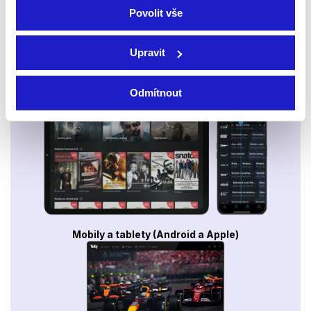
Povolit vše
Upravit
Smart TV - Android, Google, Samsung, LG, VIDAA
Odmítnout
Mobily a tablety (Android a Apple)