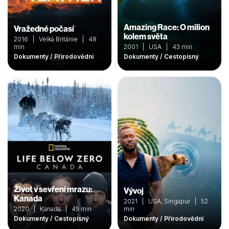
Amazing Race: O milion
Vražedné počasí
kolem světa
2016 | Velká Británie | 48
min
2001 | USA | 43 min
Dokumenty / Přírodovědní
Dokumenty / Cestopisný
Život v sevření mrazu:
Vývoj
Kanada
2021 | USA, Singapur | 52
2020 | Kanada | 45 min
min
Dokumenty / Cestopisný
Dokumenty / Přírodovědní