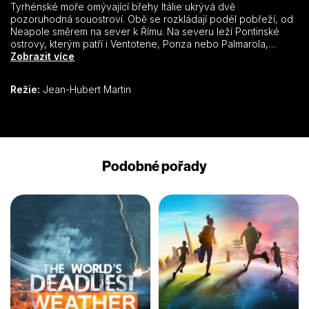
Tyrhénské moře omývající břehy Itálie ukrývá dvě
pozoruhodná souostroví. Obě se rozkládají podél pobřeží, od
Neapole směrem na sever k Římu. Na severu leží Pontinské
ostrovy, kterým patří i Ventotene, Ponza nebo Palmarola,
neposkvrněné ráje hýřící bujnou přírodou. Na jihu pak ostrovy
Zobrazit více
jako mýtické Capri, krásná Ischia se svým nádherným hradem
vysoko nad mořem, zářivá Procida jiskřící tisíci barvami a další
Režie:
Jean-Hubert Martin
ostrůvky tvoří Kampánské souostroví. Všechny ostrovy jsou
oslavou síly a krásy přírody. Zdobí je nádherné pláže, zajímavé
vily a barvami hýřící vesnice. Jsou naplněným snem všech
milovníků Itálie.
Podobné pořady