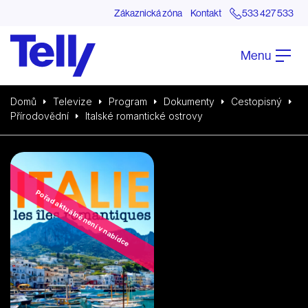
Zákaznická zóna
Kontakt
533 427 533
Menu
Domů
Televize
Program
Dokumenty
Cestopisný
Přírodovědní
Italské romantické ostrovy
Pořad aktuálně není v nabídce