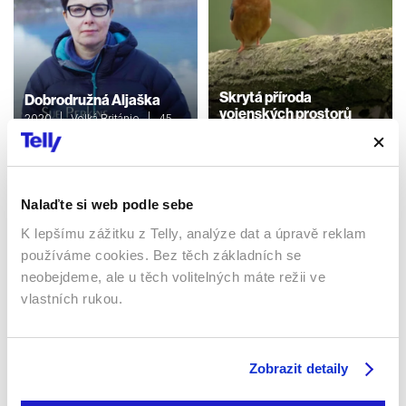
Skrytá příroda
Dobrodružná Aljaška
vojenských prostorů
2020 | Velká Británie | 45
min
2019 | Německo | 45 min
Dokumenty / Přírodovědní
Dokumenty / Přírodovědní
Nalaďte si web podle sebe
K lepšímu zážitku z Telly, analýze dat a úpravě reklam
Sledujte kdekoliv až na 6 zařízeních
používáme cookies. Bez těch základních se
neobejdeme, ale u těch volitelných máte režii ve
Sledovat internetovou televizi jde odkudkoliv
vlastních rukou.
po celé EU, a to až na 6 zařízeních.
Zobrazit detaily