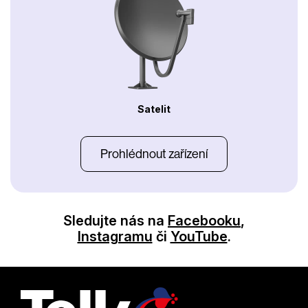
Satelit
Prohlédnout zařízení
Sledujte nás na
Facebooku
,
Instagramu
či
YouTube
.