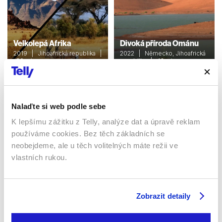
Velkolepá Afrika
Divoká příroda Ománu
2019 | Jihoafrická republika |
2022 | Německo, Jihoafrická
50 min
republika | 43 min
Dokumenty / Přírodovědní
Dokumenty / Přírodovědní
Nalaďte si web podle sebe
Sledujte kdekoliv až na 6 zařízeních
K lepšímu zážitku z Telly, analýze dat a úpravě reklam
používáme cookies. Bez těch základních se
Sledovat internetovou televizi jde odkudkoliv
neobejdeme, ale u těch volitelných máte režii ve
po celé EU, a to až na 6 zařízeních.
vlastních rukou.
Zobrazit detaily