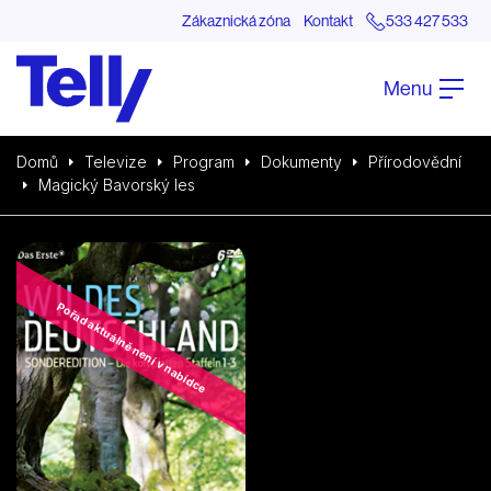
Zákaznická zóna
Kontakt
533 427 533
Menu
Domů
Televize
Program
Dokumenty
Přírodovědní
Magický Bavorský les
Pořad aktuálně není v nabídce