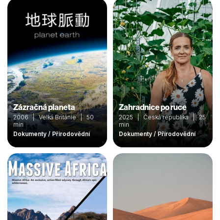
Zázračná planeta
Zahradnice po ruce
2006 | Velká Británie | 50
2025 | Česká republika | 25
min
min
Dokumenty / Přírodovědní
Dokumenty / Přírodovědní