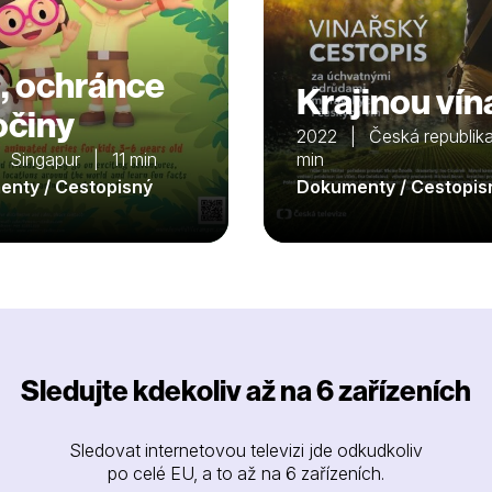
, ochránce
Krajinou vín
očiny
2022 | Česká republik
 Singapur | 11 min
min
nty / Cestopisný
Dokumenty / Cestopis
Sledujte kdekoliv až na 6 zařízeních
Sledovat internetovou televizi jde odkudkoliv
po celé EU, a to až na 6 zařízeních.