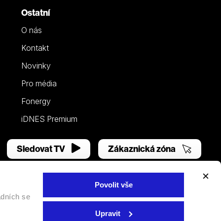
Ostatní
O nás
Kontakt
Novinky
Pro média
Fonergy
iDNES Premium
Sledovat TV
Zákaznická zóna
Povolit vše
adních se
Facebook
YouTube
Instagram
Upravit