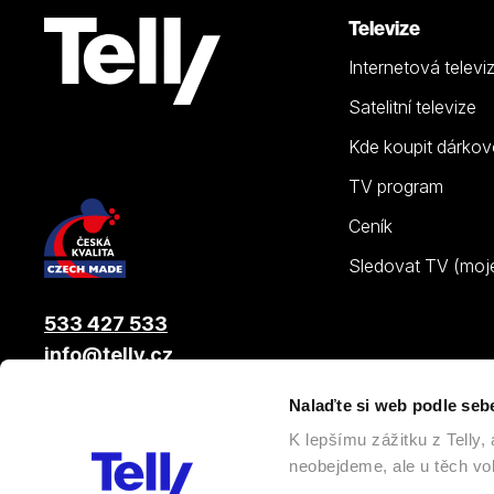
Televize
Internetová televi
Satelitní televize
Kde koupit dárkov
TV program
Ceník
Sledovat TV (moje.
533 427 533
info@telly.cz
Nalaďte si web podle seb
© 2026 |
Telly s.r.o.
, člen skupiny LAMA ENERGY GROUP
K lepšímu zážitku z Telly
neobejdeme, ale u těch vol