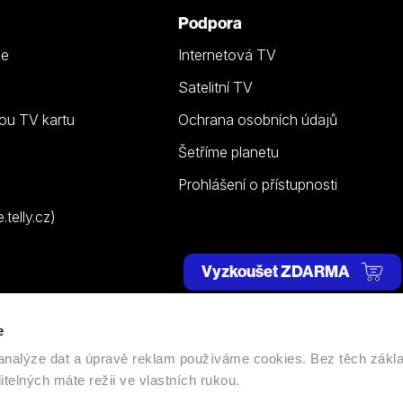
Podpora
ze
Internetová TV
Satelitní TV
ou TV kartu
Ochrana osobních údajů
Šetříme planetu
Prohlášení o přístupnosti
telly.cz)
Vyzkoušet ZDARMA
e
 | Všechna práva vyhrazena. |
Nastavení cookies
, analýze dat a úpravě reklam používáme cookies. Bez těch zákl
itelných máte režii ve vlastních rukou.