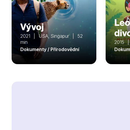
Leo
Vývoj
div
2021 | USA, Singapur | 52
min
2015 |
Dokumenty / Přírodovědní
Dokume