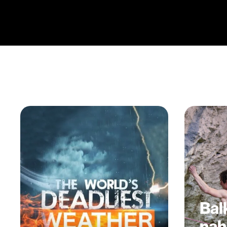
Bal
nah