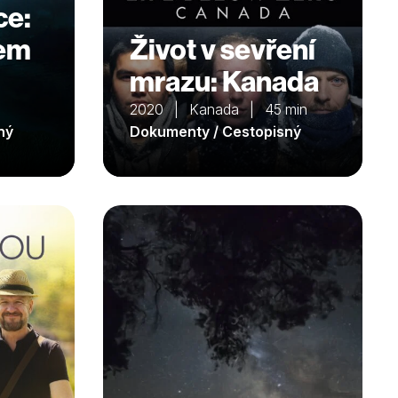
ce:
lem
Život v sevření
mrazu: Kanada
2020 | Kanada | 45 min
ný
Dokumenty / Cestopisný