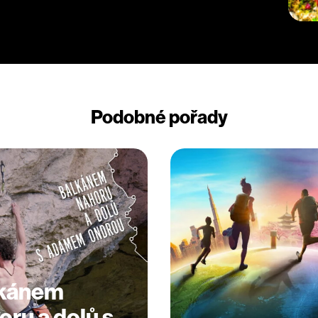
Podobné pořady
kánem
oru a dolů s