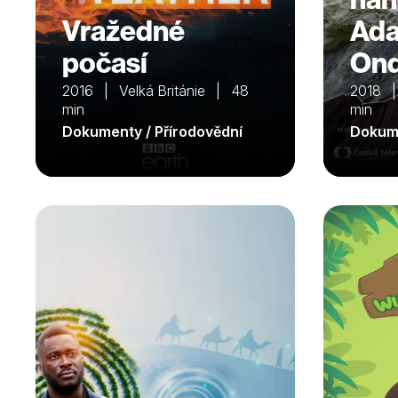
Vražedné
Ad
počasí
On
2016 | Velká Británie | 48
2018 |
min
min
Dokumenty / Přírodovědní
Dokume