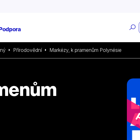
O
Podpora
v
sný
Přírodovědní
Markézy, k pramenům Polynésie
amenům