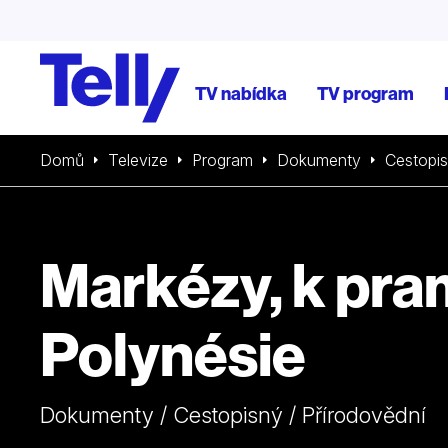
TV nabídka
TV program
Domů
Televize
Program
Dokumenty
Cestopi
Markézy, k pr
Polynésie
Dokumenty / Cestopisný / Přírodovědní