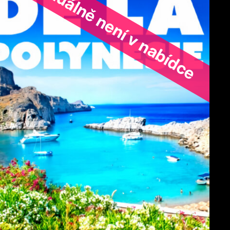
ořad aktuálně není v nabídce