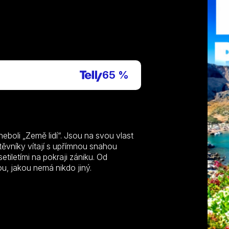
P
65 %
eboli „Země lidí“. Jsou na svou vlast
vštěvníky vítají s upřímnou snahou
etiletími na pokraji zániku. Od
ou, jakou nemá nikdo jiný.