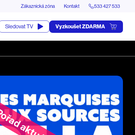
Zákaznická zóna
Kontakt
533 427 533
tevřít
Vyzkoušet ZDARMA
Sledovat TV
yhledávání