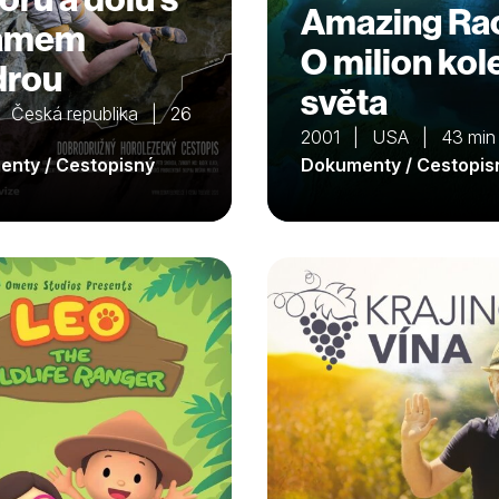
Amazing Ra
amem
O milion ko
drou
světa
 Česká republika | 26
2001 | USA | 43 min
nty / Cestopisný
Dokumenty / Cestopis