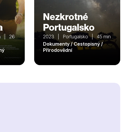
Nezkrotné
a
Portugalsko
a | 26
2023 | Portugalsko | 45 min
Dokumenty / Cestopisný /
ný
Přírodovědní