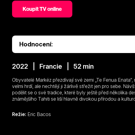
Koupit TV online
Hodnocení:
2022 | Francie | 52 min
Obyvatelé Markéz přezdívají své zemi „Te Fenua Enata“, n
velmi hrdí, ale nechtějí ji žárlivě střežit jen pro sebe. Ná
podělit se o své tradice, které byly ještě před několika des
známějšího Tahiti se liší hlavně divokou přírodou a kultur
Režie:
Eric Bacos