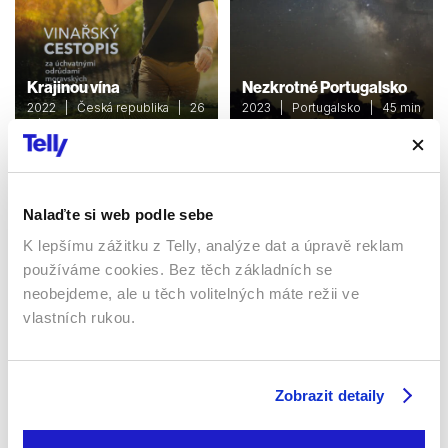
Krajinou vína
Nezkrotné Portugalsko
2022 | Česká republika | 26
2023 | Portugalsko | 45 min
min
Dokumenty / Cestopisný /
Dokumenty / Cestopisný
Přírodovědní
Nalaďte si web podle sebe
Sledujte kdekoliv až na 6 zařízeních
K lepšímu zážitku z Telly, analýze dat a úpravě reklam
používáme cookies. Bez těch základních se
Sledovat internetovou televizi jde odkudkoliv
neobejdeme, ale u těch volitelných máte režii ve
po celé EU, a to až na 6 zařízeních.
vlastních rukou.
Zobrazit detaily