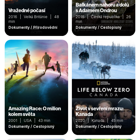
Balkánem nahoru a dolů
Vražedné počasí
s Adamem Ondrou
2016 | Velká Británie | 48
2018 | Česká republika | 26
min
min
Dokumenty / Přírodovědní
Dokumenty / Cestopisný
Amazing Race: O milion
Život v sevření mrazu:
kolem světa
Kanada
2001 | USA | 43 min
2020 | Kanada | 45 min
Dokumenty / Cestopisný
Dokumenty / Cestopisný