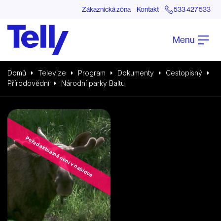
Zákaznická zóna
Kontakt
533 427 533
Menu
Domů
Televize
Program
Dokumenty
Cestopisný
Přírodovědní
Národní parky Baltu
Pořad aktuálně není v nabídce