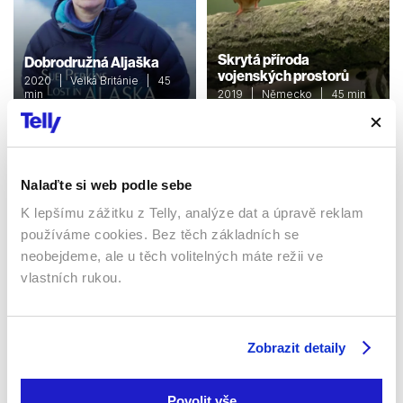
Skrytá příroda
Dobrodružná Aljaška
vojenských prostorů
2020 | Velká Británie | 45
min
2019 | Německo | 45 min
Dokumenty / Přírodovědní
Dokumenty / Přírodovědní
Nalaďte si web podle sebe
Sledujte kdekoliv až na 6 zařízeních
K lepšímu zážitku z Telly, analýze dat a úpravě reklam
používáme cookies. Bez těch základních se
Sledovat internetovou televizi jde odkudkoliv
neobejdeme, ale u těch volitelných máte režii ve
po celé EU, a to až na 6 zařízeních.
vlastních rukou.
Zobrazit detaily
Povolit vše