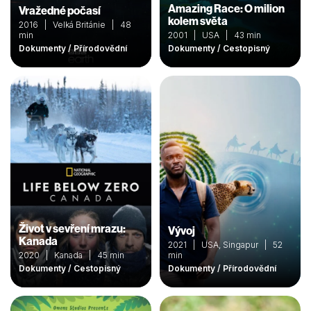
Amazing Race: O milion
Vražedné počasí
kolem světa
2016 | Velká Británie | 48
min
2001 | USA | 43 min
Dokumenty / Přírodovědní
Dokumenty / Cestopisný
Život v sevření mrazu:
Vývoj
Kanada
2021 | USA, Singapur | 52
2020 | Kanada | 45 min
min
Dokumenty / Cestopisný
Dokumenty / Přírodovědní