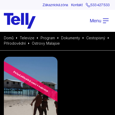
Zákaznická zóna
Kontakt
533 427 533
Menu
Domů
Televize
Program
Dokumenty
Cestopisný
Přírodovědní
Ostrovy Malajsie
Pořad aktuálně není v nabídce