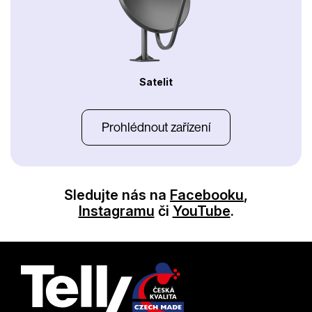
Satelit
Prohlédnout zařízení
Sledujte nás na
Facebooku
,
Instagramu
či
YouTube
.