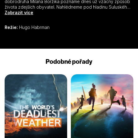
dobrodruha Milana Boržika poznáme dnes už vzácný způsob
života zdejších obyvatel. Nahlédneme pod hladinu Suluského
moře a do jedné z nejkrásnějších podmořských rezervací na
Zobrazit více
světě – Sipadan.
Režie:
Hugo Habrman
Podobné pořady