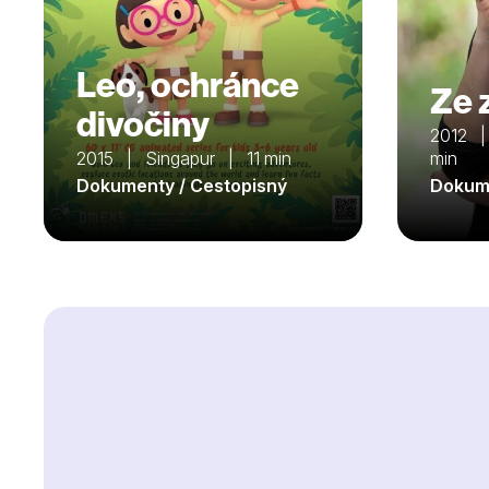
Leo, ochránce
Ze 
divočiny
2012 |
2015 | Singapur | 11 min
min
Dokumenty / Cestopisný
Dokume