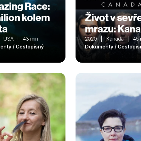
zing Race:
ilion kolem
Život v sevř
ta
mrazu: Kan
| USA | 43 min
2020 | Kanada | 45 
nty / Cestopisný
Dokumenty / Cestopis