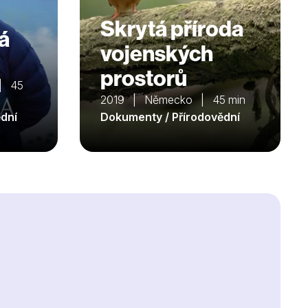
Skrytá příroda
á
vojenských
prostorů
 | 45
2019 | Německo | 45 min
dní
Dokumenty / Přírodovědní