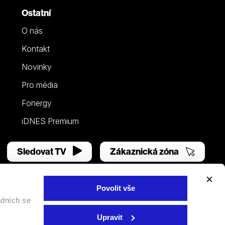
Ostatní
O nás
Kontakt
Novinky
Pro média
Fonergy
iDNES Premium
Sledovat TV
Zákaznická zóna
Povolit vše
adních se
Facebook
YouTube
Instagram
Upravit