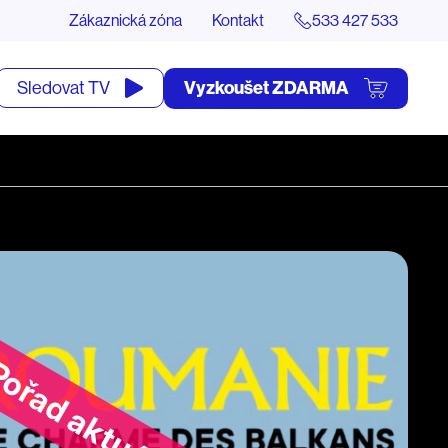
Zákaznická zóna
Kontakt
533 427 533
tevřít
Vyzkoušet ZDARMA
Sledovat TV
yhledávání