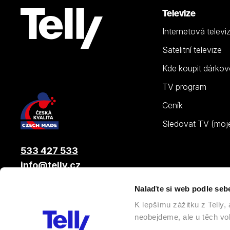
Televize
Internetová televi
Satelitní televize
Kde koupit dárkov
TV program
Ceník
Sledovat TV (moje.
533 427 533
info@telly.cz
Nalaďte si web podle seb
© 2026 |
Telly s.r.o.
, člen skupiny LAMA ENERGY GROUP
K lepšímu zážitku z Telly
neobejdeme, ale u těch vol