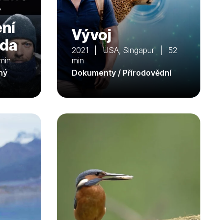
ení
Vývoj
ada
2021 | USA, Singapur | 52
min
min
ný
Dokumenty / Přírodovědní