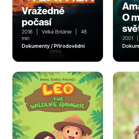
Ama
Vražedné
O m
počasí
svě
2016 | Velká Británie | 48
min
2001 
Dokumenty / Přírodovědní
Dokume