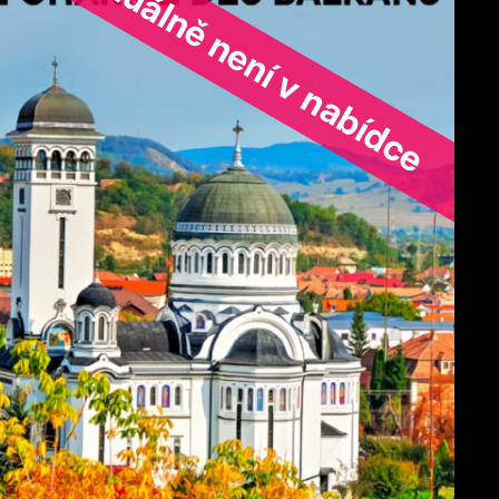
ořad aktuálně není v nabídce