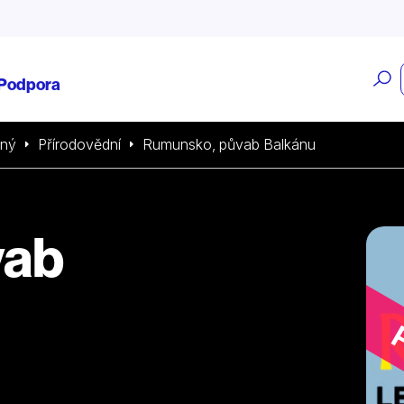
O
Podpora
v
sný
Přírodovědní
Rumunsko, půvab Balkánu
vab