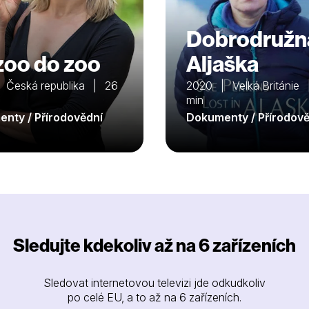
Dobrodružn
zoo do zoo
Aljaška
 Česká republika | 26
2020 | Velká Británie
min
nty / Přírodovědní
Dokumenty / Přírodově
Sledujte kdekoliv až na 6 zařízeních
Sledovat internetovou televizi jde odkudkoliv
po celé EU, a to až na 6 zařízeních.