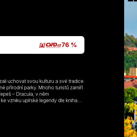
P
76 %
li uchovat svou kulturu a své tradice.
é přírodní parky. Mnoho turistů zamíří
 Tepeš – Dracula, v něm
 ke vzniku upírské legendy dle kniha
tradicím a zručnosti obyvatel co
ických budov zůstávají i stavby, které