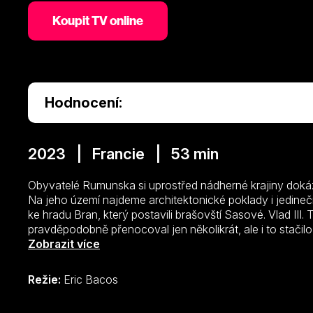
Koupit TV online
Hodnocení:
2023 | Francie | 53 min
Obyvatelé Rumunska si uprostřed nádherné krajiny dokáza
Na jeho území najdeme architektonické poklady i jedinečn
ke hradu Bran, který postavili brašovští Sasové. Vlad III.
pravděpodobně přenocoval jen několikrát, ale i to stačilo
Brama Stokera. Ale i malebné vesnice v horách mají díky 
Zobrazit více
nabídnout. V hlavním městě – Bukurešti – pak mimo histor
jsou připomínkou nedávné těžké historie.
Režie:
Eric Bacos