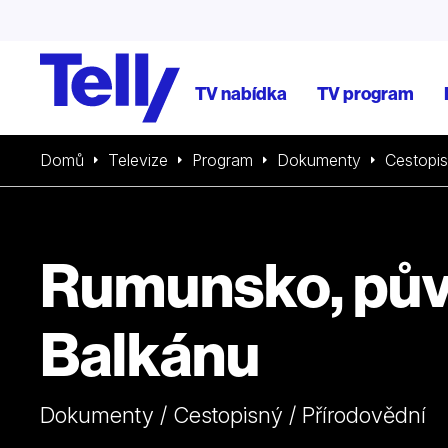
TV nabídka
TV program
Domů
Televize
Program
Dokumenty
Cestopi
Rumunsko, pů
Balkánu
Dokumenty / Cestopisný / Přírodovědní