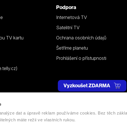
Podpora
ze
Internetová TV
Satelitní TV
ou TV kartu
Ochrana osobních údajů
Šetříme planetu
Prohlášení o přístupnosti
telly.cz)
Vyzkoušet ZDARMA
e
 | Všechna práva vyhrazena. |
Nastavení cookies
, analýze dat a úpravě reklam používáme cookies. Bez těch zákl
itelných máte režii ve vlastních rukou.