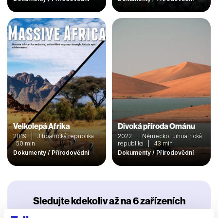
Velkolepá Afrika
Divoká příroda Ománu
2019 | Jihoafrická republika |
2022 | Německo, Jihoafrická
50 min
republika | 43 min
Dokumenty / Přírodovědní
Dokumenty / Přírodovědní
Sledujte kdekoliv až na 6 zařízeních