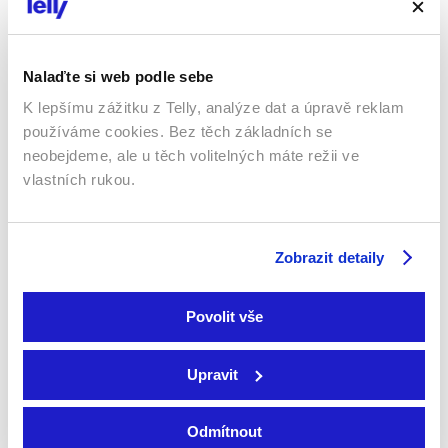
Sledovat internetovou televizi jde odkudkoliv
po celé EU, a to až na 6 zařízeních.
Nalaďte si web podle sebe
K lepšímu zážitku z Telly, analýze dat a úpravě reklam
používáme cookies. Bez těch základních se
neobejdeme, ale u těch volitelných máte režii ve
vlastních rukou.
Zobrazit detaily
Smart TV - Android, Google, Samsung, LG, VIDAA
Povolit vše
Upravit
Odmítnout