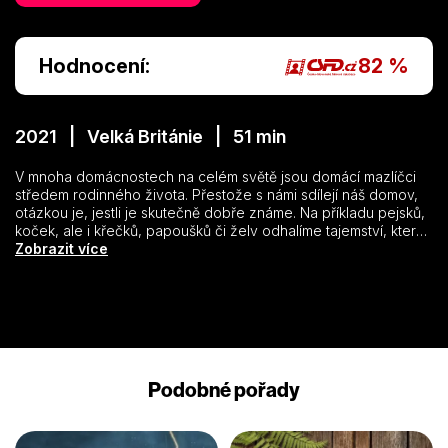
Hodnocení:
82 %
2021 | Velká Británie | 51 min
V mnoha domácnostech na celém světě jsou domácí mazlíčci
středem rodinného života. Přestože s námi sdílejí náš domov,
otázkou je, jestli je skutečně dobře známe. Na příkladu pejsků,
koček, ale i křečků, papoušků či želv odhalíme tajemství, která
až dosud zůstávala skryta – jejich dokonalé smysly,
Zobrazit více
mimořádnou inteligenci a podivuhodné schopnosti. V tomto
seriálu se pokusíme proniknout do vnitřního světa našich
domácích mazlíčků. Vydáme se do různých koutů planety a
potkáme úžasné tvory s neobyčejnými vlastnostmi a
schopnostmi, které odhalili nejen jejich majitelé, ale i nové
technologie.
Podobné pořady