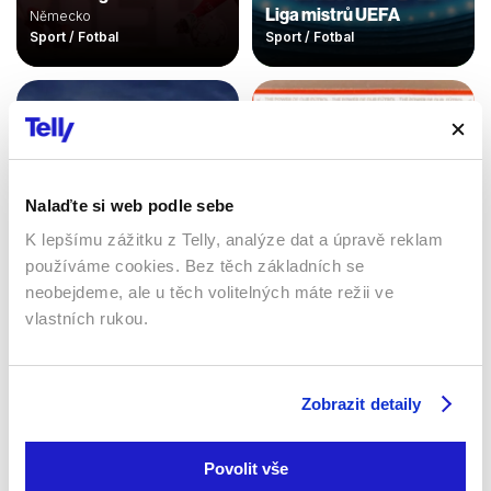
Liga mistrů UEFA
Německo
Sport / Fotbal
Sport / Fotbal
Nalaďte si web podle sebe
K lepšímu zážitku z Telly, analýze dat a úpravě reklam
používáme cookies. Bez těch základních se
neobejdeme, ale u těch volitelných máte režii ve
vlastních rukou.
FA Cup
LaLiga EA Sports
Velká Británie
Španělsko
Sport / Fotbal
Sport / Fotbal
Zobrazit detaily
Povolit vše