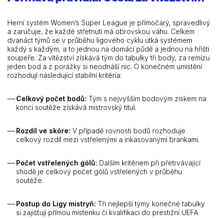
Herní systém Women’s Super League je přímočarý, spravedlivý
a zaručuje, že každé střetnutí má obrovskou váhu. Celkem
dvanáct týmů se v průběhu ligového cyklu utká systémem
každý s každým, a to jednou na domácí půdě a jednou na hřišti
soupeře. Za vítězství získává tým do tabulky tři body, za remízu
jeden bod a z porážky si neodnáší nic. O konečném umístění
rozhodují následující stabilní kritéria:
Celkový počet bodů:
Tým s nejvyšším bodovým ziskem na
konci soutěže získává mistrovský titul.
Rozdíl ve skóre:
V případě rovnosti bodů rozhoduje
celkový rozdíl mezi vstřelenými a inkasovanými brankami.
Počet vstřelených gólů:
Dalším kritériem při přetrvávající
shodě je celkový počet gólů vstřelených v průběhu
soutěže.
Postup do Ligy mistryň:
Tři nejlepší týmy konečné tabulky
si zajišťují přímou místenku či kvalifikaci do prestižní UEFA