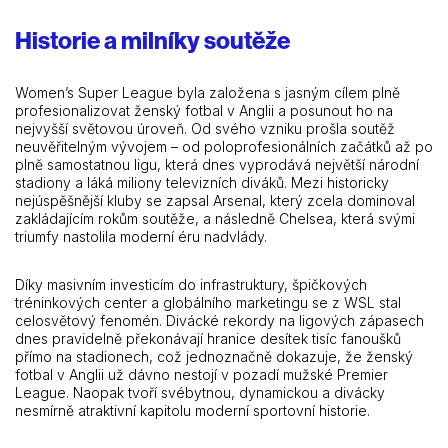
Historie a milníky soutěže
Women’s Super League byla založena s jasným cílem plně
profesionalizovat ženský fotbal v Anglii a posunout ho na
nejvyšší světovou úroveň. Od svého vzniku prošla soutěž
neuvěřitelným vývojem – od poloprofesionálních začátků až po
plně samostatnou ligu, která dnes vyprodává největší národní
stadiony a láká miliony televizních diváků. Mezi historicky
nejúspěšnější kluby se zapsal Arsenal, který zcela dominoval
zakládajícím rokům soutěže, a následně Chelsea, která svými
triumfy nastolila moderní éru nadvlády.
Díky masivním investicím do infrastruktury, špičkových
tréninkových center a globálního marketingu se z WSL stal
celosvětový fenomén. Divácké rekordy na ligových zápasech
dnes pravidelně překonávají hranice desítek tisíc fanoušků
přímo na stadionech, což jednoznačně dokazuje, že ženský
fotbal v Anglii už dávno nestojí v pozadí mužské Premier
League. Naopak tvoří svébytnou, dynamickou a divácky
nesmírně atraktivní kapitolu moderní sportovní historie.