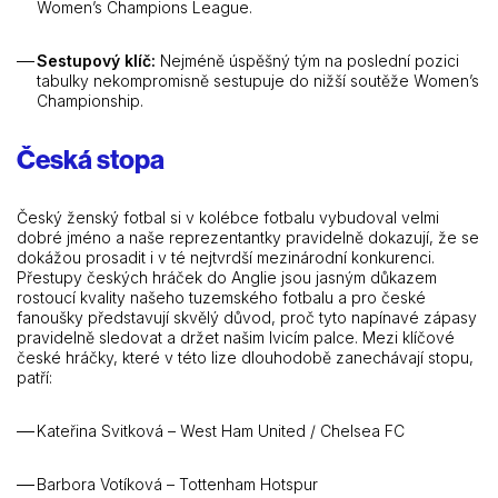
Women’s Champions League.
Sestupový klíč:
Nejméně úspěšný tým na poslední pozici
tabulky nekompromisně sestupuje do nižší soutěže Women’s
Championship.
Česká stopa
Český ženský fotbal si v kolébce fotbalu vybudoval velmi
dobré jméno a naše reprezentantky pravidelně dokazují, že se
dokážou prosadit i v té nejtvrdší mezinárodní konkurenci.
Přestupy českých hráček do Anglie jsou jasným důkazem
rostoucí kvality našeho tuzemského fotbalu a pro české
fanoušky představují skvělý důvod, proč tyto napínavé zápasy
pravidelně sledovat a držet našim lvicím palce. Mezi klíčové
české hráčky, které v této lize dlouhodobě zanechávají stopu,
patří:
Kateřina Svitková – West Ham United / Chelsea FC
Barbora Votíková – Tottenham Hotspur