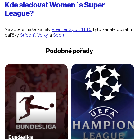
Kde sledovat Women´s Super
League?
Nalaďte si naše kanály
Premier Sport 1 HD.
Tyto kanály obsahují
balíčky
Střední
,
Velký
a
Sport
.
Podobné pořady
Bundesliga