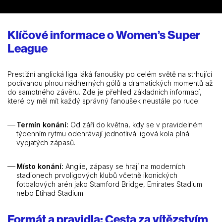
nelítostné konkurenci plné světových gigantů prosadit i české
fotbalistky a dovést své týmy k vytouženým trofejím, nebo lize
budou neochvějně vládnout tradiční angličtí velkokluby?
Klíčové informace o Women’s Super
League
Prestižní anglická liga láká fanoušky po celém světě na strhující
podívanou plnou nádherných gólů a dramatických momentů až
do samotného závěru. Zde je přehled základních informací,
které by měl mít každý správný fanoušek neustále po ruce:
Termín konání:
Od září do května, kdy se v pravidelném
týdenním rytmu odehrávají jednotlivá ligová kola plná
vypjatých zápasů.
Místo konání:
Anglie, zápasy se hrají na moderních
stadionech prvoligových klubů včetně ikonických
fotbalových arén jako Stamford Bridge, Emirates Stadium
nebo Etihad Stadium.
Formát a pravidla: Cesta za vítězstvím