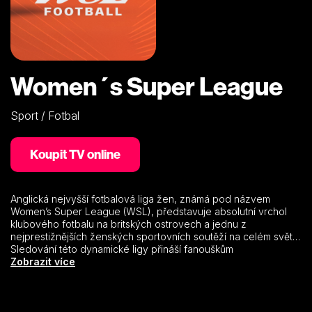
Women´s Super League
Sport / Fotbal
Koupit TV online
Anglická nejvyšší fotbalová liga žen, známá pod názvem
Women’s Super League (WSL), představuje absolutní vrchol
klubového fotbalu na britských ostrovech a jednu z
nejprestižnějších ženských sportovních soutěží na celém světě.
Sledování této dynamické ligy přináší fanouškům
neopakovatelnou kombinaci nekompromisního ostrovního
Zobrazit více
důrazu, taktické vyspělosti a přítomnosti těch největších
globálních fotbalových hvězd. Každé střetnutí nabízí obrovské
emoce, vyprodané stadiony a strhující bitvy o každý metr
hřiště, které zvedají diváky ze židlí. Dokážou se v této