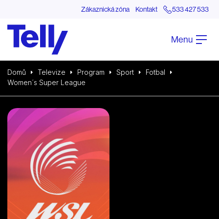
Zákaznická zóna
Kontakt
533 427 533
Menu
Domů
Televize
Program
Sport
Fotbal
Women´s Super League