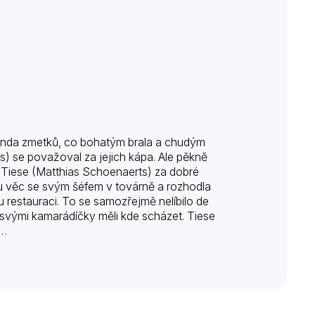
 banda zmetků, co bohatým brala a chudým
s) se považoval za jejich kápa. Ale pěkně
Tiese (Matthias Schoenaerts) za dobré
 tu věc se svým šéfem v továrně a rozhodla
 restauraci. To se samozřejmě nelíbilo de
e svými kamarádíčky měli kde scházet. Tiese
m…