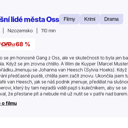
íšní lidé města Oss
Filmy
Krimi
Drama
 | Nizozemsko | 110 min
68 %
lo se jim honosně Gang z Oss, ale ve skutečnosti to byla jen
la. Když se jim zrovna chtělo. A Wim de Kuyper (Marcel Muster
řádku.Jmenuju se Johanna van Heesch (Sylvia Hoeks). Když 
ání předčasně pustili, chtěla jsem začít znovu. Ukončila jsem
afé van Heesch, jak se náš podnik jmenuje, předělat na slušnou
erovi, který by tam nejradši viděl pajzl s kulečníkem, aby se s
oval, že přestane pít a nebude mě už nutit se v patře nad bare
 o filmu