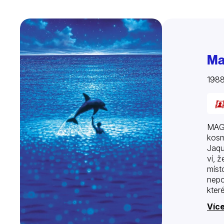
Ma
1988
MAGI
kosm
Jaqu
ví, 
míst
nepo
kter
Více