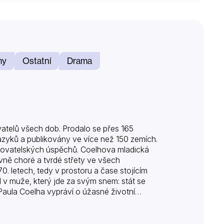
my
Ostatní
Drama
vatelů všech dob. Prodalo se přes 165
azyků a publikovány ve více než 150 zemích.
isovatelských úspěchů. Coelhova mladická
vně choré a tvrdé střety ve všech
 70. letech, tedy v prostoru a čase stojícím
 v muže, který jde za svým snem: stát se
Paula Coelha vypráví o úžasné životní