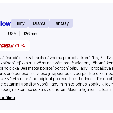
llow
Filmy
Drama
Fantasy
8 | USA | 126 min
71 %
zlá čarodějnice zabránila dávnému proroctví, které říká, že d
 způsobí její zkázu, uvězní na svém hradě všechny těhotné ženy, k
dí holčička. Její matka poprosí porodní bábu, aby ji propašova
rozeně odnese, ale v lese ji napadnou divocí psi, které za ní p
ku z větví a nechá ho odplout po řece. Proud odnese dítě do blízk
je ostatními trpaslíky vybrán, aby miminko odnesl zpátky k lide
zpečí, na které se setká s žoldnéřem Madmartiganem i s lesní
 o filmu