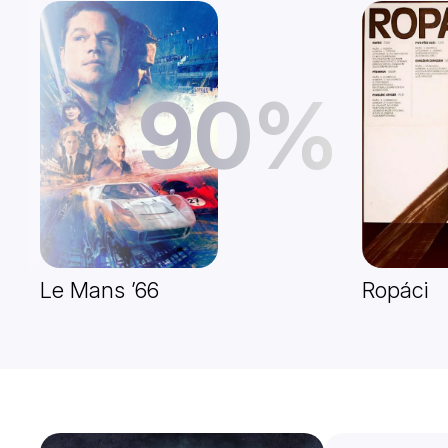
90%
Le Mans ’66
Ropáci