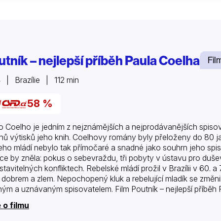
utník – nejlepší příběh Paula Coelha
Fil
 | Brazílie | 112 min
58 %
o Coelho je jedním z nejznámějších a nejprodávanějších spiso
onů výtisků jeho knih. Coelhovy romány byly přeloženy do 80 j
jeho mládí nebylo tak přímočaré a snadné jako souhrn jeho sp
nce by zněla: pokus o sebevraždu, tři pobyty v ústavu pro duše
stavitelných konfliktech. Rebelské mládí prožil v Brazílii v 60. a
 dobrem a zlem. Nepochopený kluk a rebelující mladík se změnil
ným a uznávaným spisovatelem. Film Poutník – nejlepší příběh 
i…
 o filmu