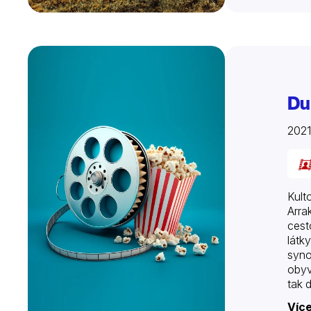
Du
202
Kult
Arra
cest
látk
syno
obyv
tak 
Více