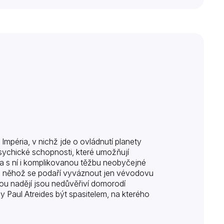
 Impéria, v nichž jde o ovládnutí planety
psychické schopnosti, které umožňují
 a s ní i komplikovanou těžbu neobyčejné
í, z něhož se podaří vyváznout jen vévodovu
nou nadějí jsou nedůvěřiví domorodí
by Paul Atreides být spasitelem, na kterého