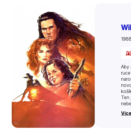
Wi
198
Aby 
ruce
naro
novo
koší
Ten 
nebe
Více