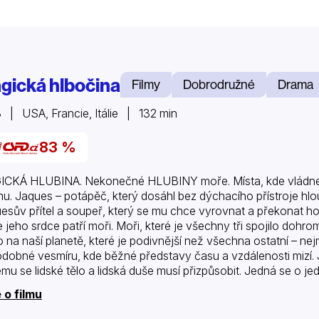
gická hlbočina
Filmy
Dobrodružné
Drama
 | USA, Francie, Itálie | 132 min
83 %
CKÁ HLUBINA. Nekonečné HLUBINY moře. Místa, kde vládne 
u. Jaques – potápěč, který dosáhl bez dýchacího přístroje hlo
esův přítel a soupeř, který se mu chce vyrovnat a překonat ho.
že jeho srdce patří moři. Moři, které je všechny tři spojilo dohr
o na naší planetě, které je podivnější než všechna ostatní – 
dobné vesmíru, kde běžné představy času a vzdálenosti mizí
ému se lidské tělo a lidská duše musí přizpůsobit. Jedná se o
 o filmu