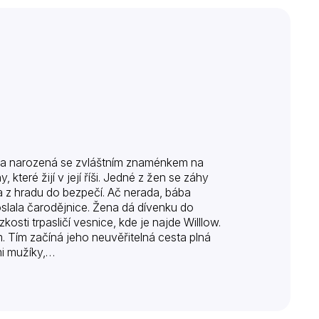
ívka narozená se zvláštním znaménkem na
teré žijí v její říši. Jedné z žen se záhy
la z hradu do bezpečí. Ač nerada, bába
oslala čarodějnice. Žena dá dívenku do
osti trpasličí vesnice, kde je najde Willlow.
m. Tím začíná jeho neuvěřitelná cesta plná
mi mužíky,…