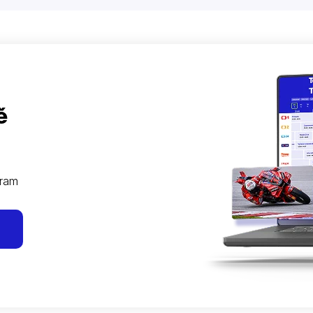
ě
gram