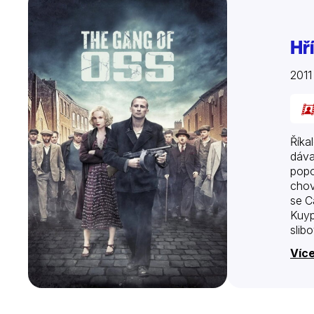
Hř
2011
Říka
dáva
popo
chov
se C
Kuyp
slib
Více