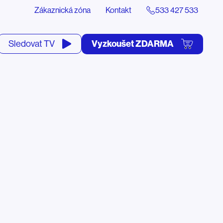
Zákaznická zóna
Kontakt
533 427 533
tevřít
Vyzkoušet ZDARMA
Sledovat TV
yhledávání