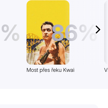
6%
86%
Další
Most přes řeku Kwai
V