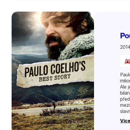
Po
2014
Paul
mili
Ale 
bila
před
mezi
slav
pout
Více