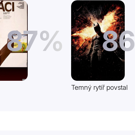
87%
8
Temný rytíř povstal