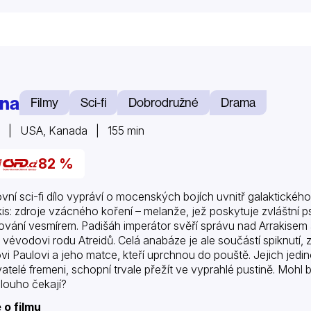
na
Filmy
Sci-fi
Dobrodružné
Drama
1 | USA, Kanada | 155 min
82 %
ovní sci-fi dílo vypráví o mocenských bojích uvnitř galaktického
kis: zdroje vzácného koření – melanže, jež poskytuje zvláštní 
ování vesmírem. Padišáh imperátor svěří správu nad Arrakisem
y vévodovi rodu Atreidů. Celá anabáze je ale součástí spiknut
vi Paulovi a jeho matce, kteří uprchnou do pouště. Jejich jedi
atelé fremeni, schopní trvale přežít ve vyprahlé pustině. Mohl 
dlouho čekají?
 o filmu