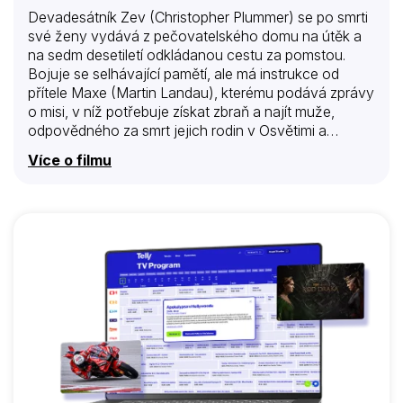
Devadesátník Zev (Christopher Plummer) se po smrti
své ženy vydává z pečovatelského domu na útěk a
na sedm desetiletí odkládanou cestu za pomstou.
Bojuje se selhávající pamětí, ale má instrukce od
přítele Maxe (Martin Landau), kterému podává zprávy
o misi, v níž potřebuje získat zbraň a najít muže,
odpovědného za smrt jejich rodin v Osvětimi a
skrývajícího se pod cizí identitou. Zevovo urputné
Více o filmu
odhodlání ho vede na dobrodružnou cestu plnou
neočekávaných zvratů při hledání toho správného
viníka. Napětí, otázky morálky a šokujících odhalení v
netradičně pojaté road-movie o stínech nacismu.