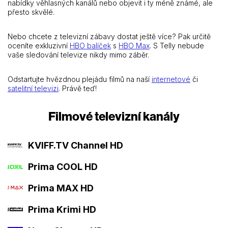
nabídky věhlasných kanálů nebo objevit i ty méně známé, ale
přesto skvělé.
Nebo chcete z televizní zábavy dostat ještě více? Pak určitě
oceníte exkluzivní
HBO balíček
s
HBO Max
. S Telly nebude
vaše sledování televize nikdy mimo záběr.
Odstartujte hvězdnou plejádu filmů na naší
internetové
či
satelitní televizi
. Právě teď!
Filmové televizní kanály
KVIFF.TV Channel HD
Prima COOL HD
Prima MAX HD
Prima Krimi HD