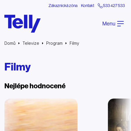
Zákaznická zóna
Kontakt
533 427 533
Menu
Domů
Televize
Program
Filmy
Filmy
Nejlépe hodnocené