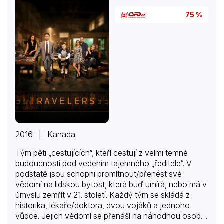
75 %
2016 | Kanada
Tým pěti „cestujících“, kteří cestují z velmi temné
budoucnosti pod vedením tajemného „ředitele“. V
podstatě jsou schopni promítnout/přenést své
vědomí na lidskou bytost, která buď umírá, nebo má v
úmyslu zemřít v 21. století. Každý tým se skládá z
historika, lékaře/doktora, dvou vojáků a jednoho
vůdce. Jejich vědomí se přenáší na náhodnou osobu