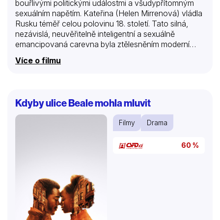
bouřlivými politickými událostmi a všudypřítomným
sexuálním napětím. Kateřina (Helen Mirrenová) vládla
Rusku téměř celou polovinu 18. století. Tato silná,
nezávislá, neuvěřitelně inteligentní a sexuálně
emancipovaná carevna byla ztělesněním moderní
ženy. Minisérie pojednává o závěru jejího
Více o filmu
vladařského života, kdy udržovala vášnivý poměr s
ruským vojenským velitelem Grigorijem Potěmkinem
(Jason Clarke). Ve víru skandálů, intrik a konfliktů se
odehrává příběh posedlé lásky. Přestože se nemohli
Kdyby ulice Beale mohla mluvit
oficiálně vzít a byli proslulí svojí promiskuitou, zrodil se
mezi nimi jedinečný a oddaný vztah. Společně
Filmy
Drama
přemohli své protivníky a postavili základy
současného Ruska.
60 %