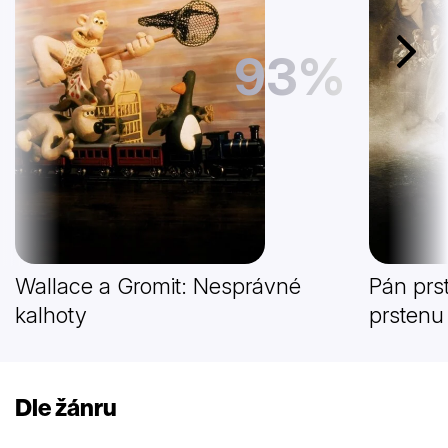
93%
Další
Wallace a Gromit: Nesprávné
Pán prs
kalhoty
prstenu
Dle žánru