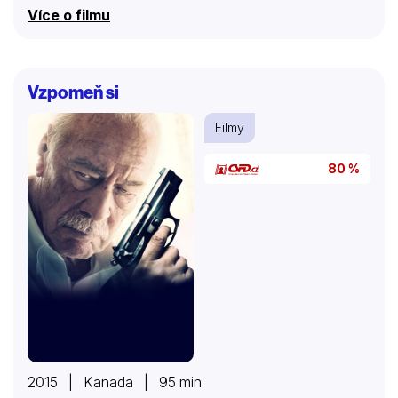
stejného pohlaví, jako je osoba z budoucnosti. Žijí v
Více o filmu
těle svého hostitele, zatímco pracují na svém poslání.
Historik je také schopen informovat a přednášet
události, které se stanou v 21. století, a tak je možné
tyto události ovlivnit nebo změnit.
Vzpomeň si
Filmy
80 %
2015 | Kanada | 95 min