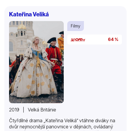
diagnózu. Po dlouhodobém pobytu v nemocnici se
konečně najde lékař, který doslova na poslední chvíli
Kateřina Veliká
objeví skutečnou příčinu nemoci. Pomůže jí krůček po
krůčku vyléčit se a začít znovu žít jako plnohodnotný
Filmy
člověk.
64 %
2019 | Velká Británie
Čtyřdílné drama „Kateřina Veliká“ vtáhne diváky na
dvůr nejmocnější panovnice v dějinách, ovládaný