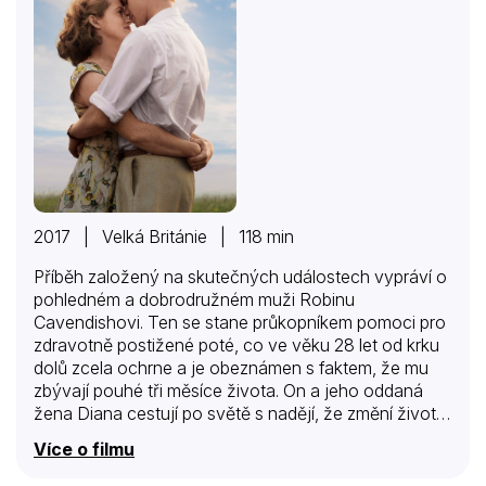
2017 | Velká Británie | 118 min
Příběh založený na skutečných událostech vypráví o
pohledném a dobrodružném muži Robinu
Cavendishovi. Ten se stane průkopníkem pomoci pro
zdravotně postižené poté, co ve věku 28 let od krku
dolů zcela ochrne a je obeznámen s faktem, že mu
zbývají pouhé tři měsíce života. On a jeho oddaná
žena Diana cestují po světě s nadějí, že změní životy
druhých jako je on sám.
Více o filmu