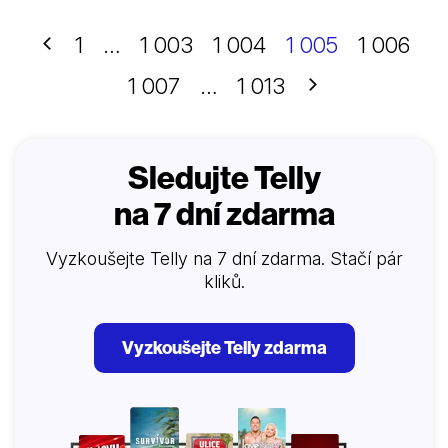
Předchozí
1
…
1 003
1 004
1 005
1 006
Další
1 007
…
1 013
Sledujte Telly
na 7 dní zdarma
Vyzkoušejte Telly na 7 dní zdarma. Stačí pár
kliků.
Vyzkoušejte Telly zdarma