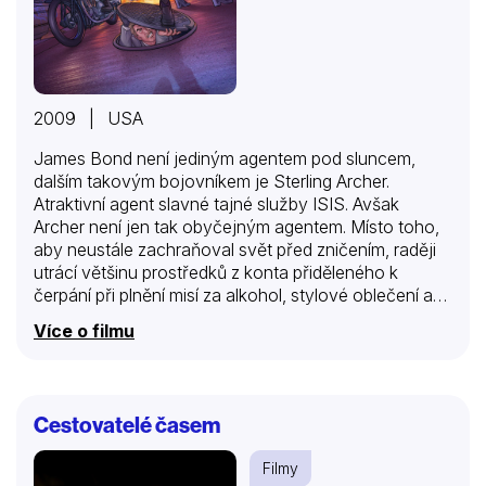
2009 | USA
James Bond není jediným agentem pod sluncem,
dalším takovým bojovníkem je Sterling Archer.
Atraktivní agent slavné tajné služby ISIS. Avšak
Archer není jen tak obyčejným agentem. Místo toho,
aby neustále zachraňoval svět před zničením, raději
utrácí většinu prostředků z konta přiděleného k
čerpání při plnění misí za alkohol, stylové oblečení a
hlavně za luxusní lehké děvy. Vše mu prochází jenom
Více o filmu
díky tomu, že jeho matka je šéfkou celé tajné
organizace ISIS.
Cestovatelé časem
Filmy