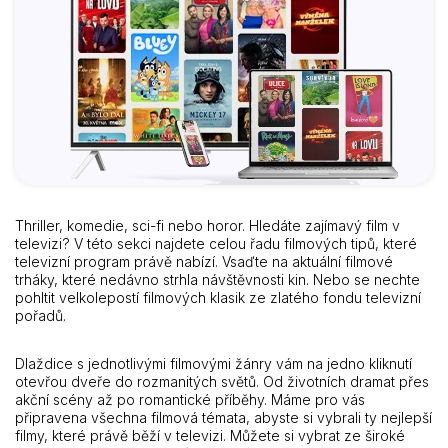
Thriller, komedie, sci-fi nebo horor. Hledáte zajímavý film v
televizi? V této sekci najdete celou řadu filmových tipů, které
televizní program právě nabízí. Vsaďte na aktuální filmové
trháky, které nedávno strhla návštěvnosti kin. Nebo se nechte
pohltit velkolepostí filmových klasik ze zlatého fondu televizní
pořadů.
Dlaždice s jednotlivými filmovými žánry vám na jedno kliknutí
otevřou dveře do rozmanitých světů. Od životních dramat přes
akční scény až po romantické příběhy. Máme pro vás
připravena všechna filmová témata, abyste si vybrali ty nejlepší
filmy, které právě běží v televizi. Můžete si vybrat ze široké