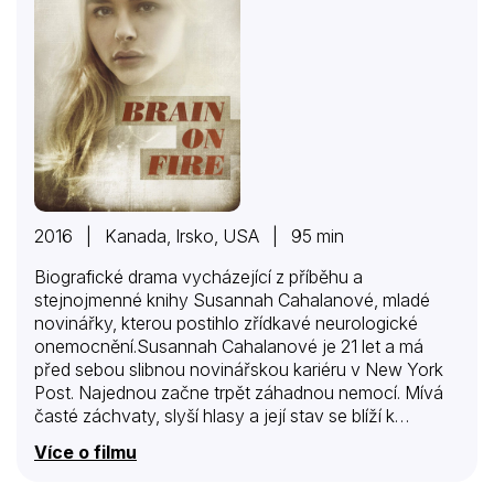
2016 | Kanada, Irsko, USA | 95 min
Biografické drama vycházející z příběhu a
stejnojmenné knihy Susannah Cahalanové, mladé
novinářky, kterou postihlo zřídkavé neurologické
onemocnění.Susannah Cahalanové je 21 let a má
před sebou slibnou novinářskou kariéru v New York
Post. Najednou začne trpět záhadnou nemocí. Mívá
časté záchvaty, slyší hlasy a její stav se blíží k
šílenství. Jak ubíhají týdny, záchvaty se stupňují,
Více o filmu
nevysvětlitelně přechází od vzteku a násilí do stavu
katatonie a lékaři nejsou schopni stanovit správnou