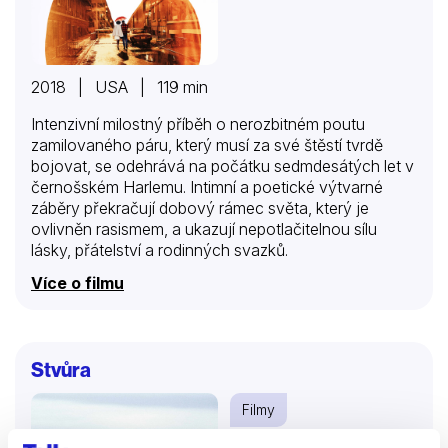
2018 | USA | 119 min
Intenzivní milostný příběh o nerozbitném poutu
zamilovaného páru, který musí za své štěstí tvrdě
bojovat, se odehrává na počátku sedmdesátých let v
černošském Harlemu. Intimní a poetické výtvarné
záběry překračují dobový rámec světa, který je
ovlivněn rasismem, a ukazují nepotlačitelnou sílu
lásky, přátelství a rodinných svazků.
Více o filmu
Stvůra
Filmy