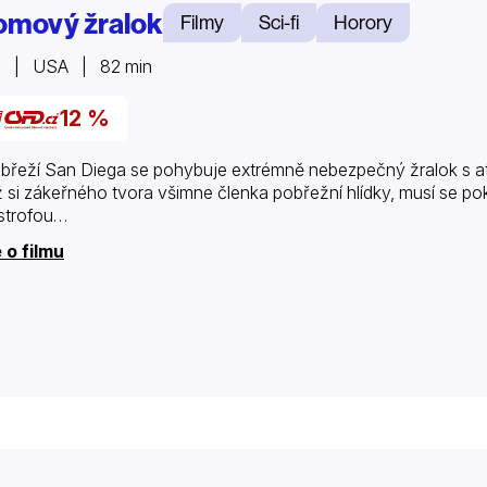
omový žralok
Filmy
Sci-fi
Horory
6 | USA | 82 min
12 %
břeží San Diega se pohybuje extrémně nebezpečný žralok s 
 si zákeřného tvora všimne členka pobřežní hlídky, musí se poku
strofou…
 o filmu