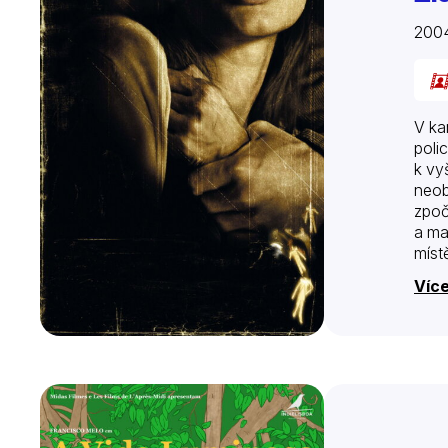
2004
V ka
poli
k vy
neob
zpoč
a ma
míst
všec
Více