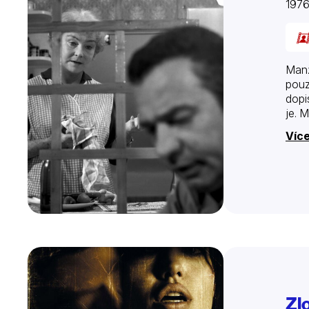
197
Manž
pouz
dopi
je. 
Více
Zl