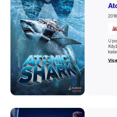
At
201
U po
Když
kata
Více