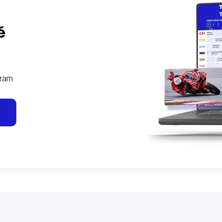
ě
gram