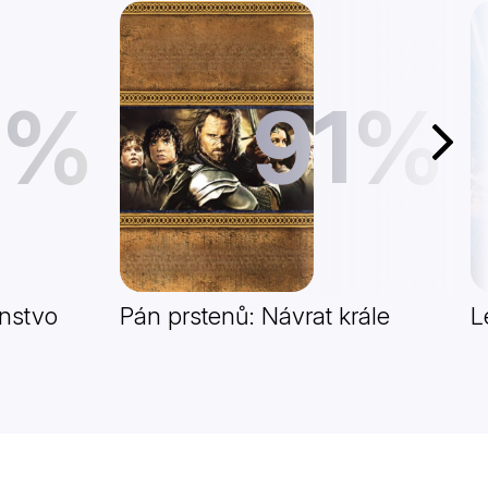
1%
91%
Další
nstvo
Pán prstenů: Návrat krále
L