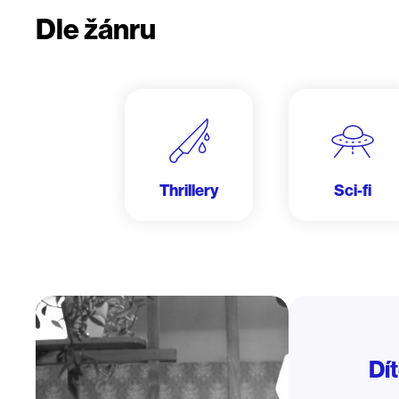
Dle žánru
Thrillery
Sci-fi
Dí