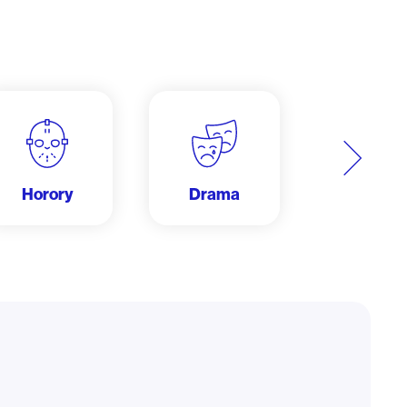
Další
Horory
Drama
Dobrodru