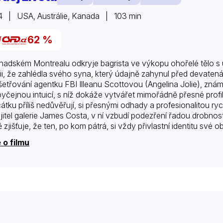
 | USA, Austrálie, Kanada | 103 min
62 %
nadském Montrealu odkryje bagrista ve výkopu ohořelé tělo s
cii, že zahlédla svého syna, který údajně zahynul před devatenác
šetřování agentku FBI Illeanu Scottovou (Angelina Jolie), zná
yčejnou intuicí, s níž dokáže vytvářet mimořádně přesné profi
átku příliš nedůvěřují, si přesnými odhady a profesionalitou ryc
jitel galerie James Costa, v ní vzbudí podezření řadou drobností,
ě zjišťuje, že ten, po kom pátrá, si vždy přivlastní identitu své
hny stopy. Jak si agentka poradí s…
 o filmu