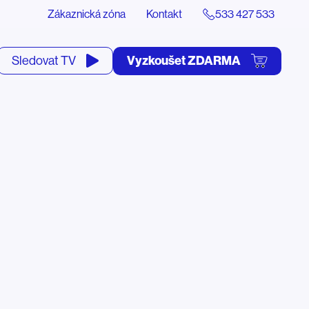
Zákaznická zóna
Kontakt
533 427 533
tevřít
Vyzkoušet ZDARMA
Sledovat TV
yhledávání