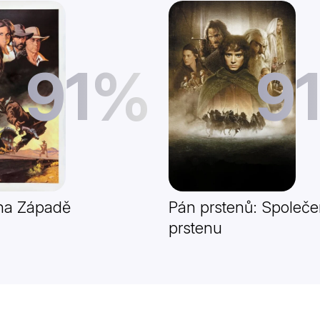
91%
9
 na Západě
Pán prstenů: Společe
prstenu