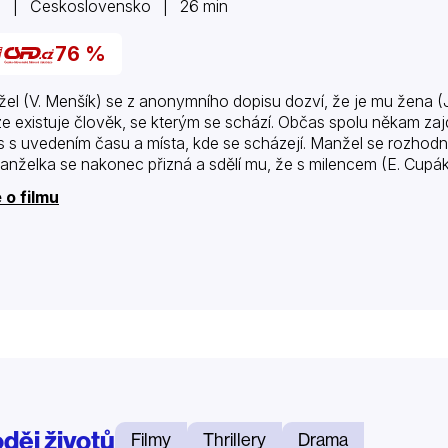
6 | Československo | 26 min
76 %
el (V. Menšík) se z anonymního dopisu dozví, že je mu žena (J
e existuje člověk, se kterým se schází. Občas spolu někam zajdo
s s uvedením času a místa, kde se scházejí. Manžel se rozhodne
Manželka se nakonec přizná a sdělí mu, že s milencem (E. Cupá
 o filmu
oděj životů
Filmy
Thrillery
Drama