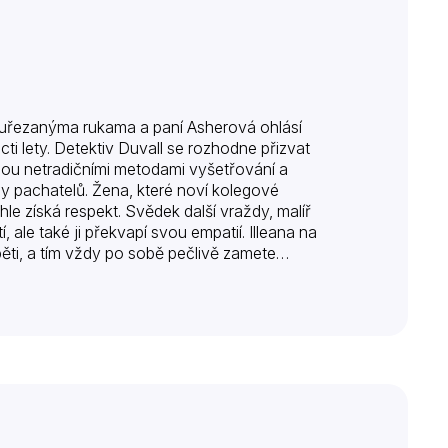
 uřezanýma rukama a paní Asherová ohlásí
ti lety. Detektiv Duvall se rozhodne přizvat
mou netradičními metodami vyšetřování a
ly pachatelů. Žena, které noví kolegové
hle získá respekt. Svědek další vraždy, malíř
 ale také ji překvapí svou empatií. Illeana na
 oběti, a tím vždy po sobě pečlivě zamete