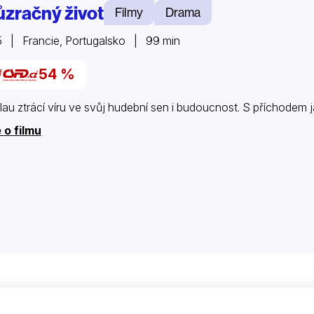
ůzračný život
Filmy
Drama
 | Francie, Portugalsko | 99 min
54 %
lau ztrácí víru ve svůj hudební sen i budoucnost. S příchodem j
 o filmu