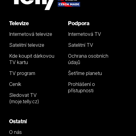
Televize
Podpora
Internetová televize
Internetová TV
Satelitní televize
Satelitní TV
Kde koupit dárkovou
Ochrana osobních
TV kartu
údajů
TV program
Šetříme planetu
Ceník
Prohlášení o
přístupnosti
Sledovat TV
(moje.telly.cz)
Ostatní
O nás