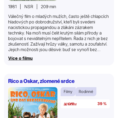
1981 | NSR | 209 min
Válečný film o mladých mužích, často ještě chlapcích
hladových po dobrodružství, kteří byli svedeni
nacistickou propagandou a zlákáni zázrakem
techniky. Na moři musí čelit krutým silám přírody a
bojovat s neviditelným nepřítelem. Řada z nich je bez
zkušeností. Zažívají hrůzy války, samotu a zoufalství.
Jejich možnosti jsou děsivé: buď se vynoří bez
škrábnutí nebo zemřou. Pod hladinou moře nemají
Více o filmu
zranění šanci. Za II. světové války se ze 40 000 mužů
bojujících na palubách německých ponorek vrátilo
zpět pouhých 10 000.
Rico a Oskar, zlomené srdce
Filmy
Rodinné
39 %