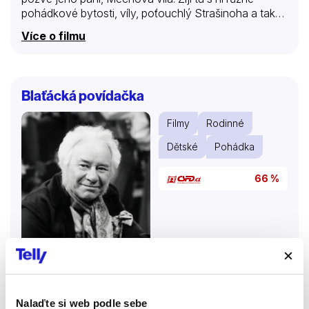
pohádkové bytosti, víly, poťouchlý Strašinoha a také
dvě sestřičky Sněženka a Růženka. V lese pracují
Více o filmu
dva mladíci a dívky jim chtějí doma poklidit a uvařit.
Mechová víla to však povolí jen případě, že se dívky
před mládenci neobjeví…
Blaťácká povídačka
Filmy
Rodinné
Dětské
Pohádka
66 %
Nalaďte si web podle sebe