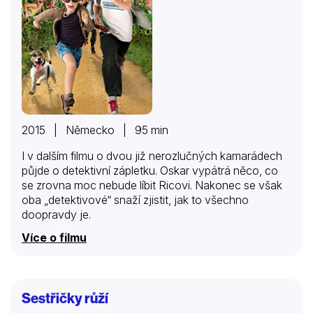
2015 | Německo | 95 min
I v dalším filmu o dvou již nerozlučných kamarádech
půjde o detektivní zápletku. Oskar vypátrá něco, co
se zrovna moc nebude líbit Ricovi. Nakonec se však
oba „detektivové“ snaží zjistit, jak to všechno
doopravdy je.
Více o filmu
Sestřičky růží