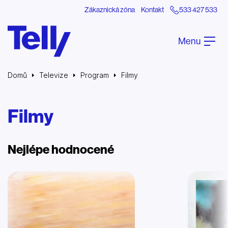
Zákaznická zóna
Kontakt
533 427 533
Menu
Domů
Televize
Program
Filmy
Filmy
Nejlépe hodnocené