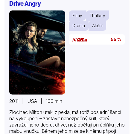
Drive Angry
Ferda se vsadí s Krakonošem, že svou chytrostí
přelstí každého v kraji. Není těžké oklamat hloupého
Filmy
Thrillery
zámeckého pána. Ten snadno uvěří, že Ferda je…
Drama
Akční
55 %
2011 | USA | 100 min
Zločinec Milton utekl z pekla, má totiž poslední šanci
na vykoupení – zastavit nebezpečný kult, který
zavraždil jeho dceru, dříve, než obětují při úplňku jeho
malou vnučku. Během jeho mise se k němu připojí