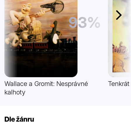
93%
Další
Wallace a Gromit: Nesprávné
Tenkrát
kalhoty
Dle žánru