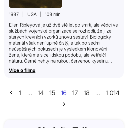
1997 | USA | 109 min
Ellen Ripleyová je už dvě stě let po smrti, ale vědci ve
službách vojenské organizace se rozhodli, že ji ze
starých krevních vzorků znovu sestaví. Biologický
materiál však není úplně čistý, a tak po sedmi
neúspěšných pokusech je výsledkem klonování
žena, která má sice lidskou podobu, ale vetřelčí
náturu. Černé nehty na rukou, červenou kyselinu
místo krve, nadpozemskou sílu a šestý smysl – každý
Více o filmu
tuší, kde se příslušníci jejího druhu nacházejí a co mají
za lubem. A také dobře ví, že Vetřelci v útrobách
kosmické lodi připravují lidem strašnou pomstu. Na
kterou stranu se legendární bojovnice přidá?
Předchozí
1
…
14
15
16
17
18
…
1 014
Další