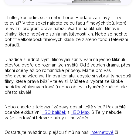
Thriller, komedie, sci-fi nebo horor. Hledáte zajímavý film v
televizi? V této sekci najdete celou řadu filmových tipů, které
televizní program právě nabízí. Vsaďte na aktuální filmové
trháky, které nedávno strhla návštěvnosti kin. Nebo se nechte
pohltit velkolepostí filmových klasik ze zlatého fondu televizní
pořadů.
Dlaždice s jednotlivými filmovými žánry vám na jedno kliknutí
otevřou dveře do rozmanitých světů. Od životních dramat přes
akční scény až po romantické příběhy. Máme pro vás
připravena všechna filmová témata, abyste si vybrali ty nejlepší
filmy, které právě běží v televizi. Můžete si vybrat ze široké
nabídky věhlasných kanálů nebo objevit i ty méně známé, ale
přesto skvělé.
Nebo chcete z televizní zábavy dostat ještě více? Pak určitě
oceníte exkluzivní
HBO balíček
s
HBO Max
. S Telly nebude
vaše sledování televize nikdy mimo záběr.
Odstartujte hvězdnou plejádu filmů na naší
internetové
či