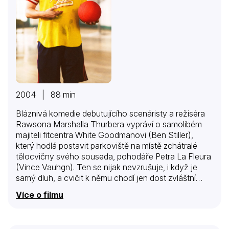
2004 | 88 min
Bláznivá komedie debutujícího scenáristy a režiséra
Rawsona Marshalla Thurbera vypráví o samolibém
majiteli fitcentra White Goodmanovi (Ben Stiller),
který hodlá postavit parkoviště na místě zchátralé
tělocvičny svého souseda, pohodáře Petra La Fleura
(Vince Vauhgn). Ten se nijak nevzrušuje, i když je
samý dluh, a cvičit k němu chodí jen dost zvláštní
existence: prostoduchý mladík Owen, snaživý táta od
Více o filmu
rodiny Gordon, černoch Dwight, podivín Steve, který
se považuje za piráta, a zakomplexovaný
středoškolák Justin. Petr se však přece jenom musí