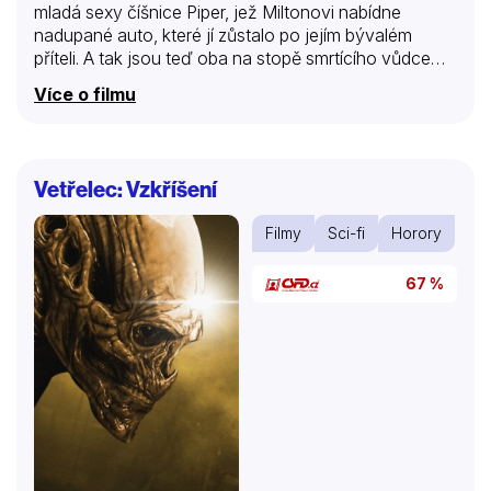
mladá sexy číšnice Piper, jež Miltonovi nabídne
nadupané auto, které jí zůstalo po jejím bývalém
příteli. A tak jsou teď oba na stopě smrtícího vůdce
kultu, Jonaha Kinga, který je přesvědčen o tom, že je
Více o filmu
jeho osudem, aby obětoval dítě Satanovi a pomohl
tak rozpoutat peklo na zemi. Jenže Milton má v
patách nejen policii, ale také tajemného vraha, který
si říká Účetní. Toho poslal sám ďábel, aby přivedl
Vetřelec: Vzkříšení
Miltona zpět do pekla. Milton se tak bude muset
pokusit o nemožné a zajít až za hranice…
Filmy
Sci-fi
Horory
67 %