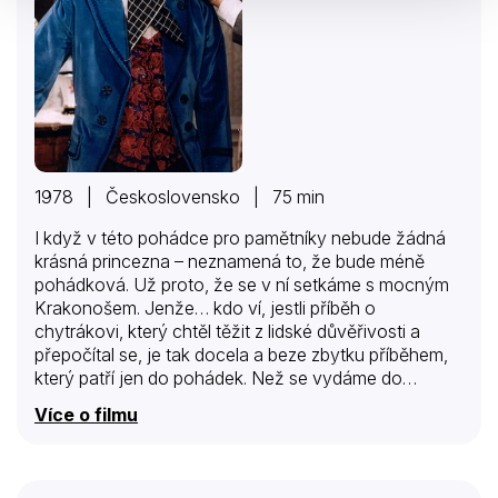
1978 | Československo | 75 min
I když v této pohádce pro pamětníky nebude žádná
krásná princezna – neznamená to, že bude méně
pohádková. Už proto, že se v ní setkáme s mocným
Krakonošem. Jenže… kdo ví, jestli příběh o
chytrákovi, který chtěl těžit z lidské důvěřivosti a
přepočítal se, je tak docela a beze zbytku příběhem,
který patří jen do pohádek. Než se vydáme do
Krakonošovy zahrádky, připomeňme, že pohádku s
Více o filmu
půvabnými písničkami natočil v roce 1978 podle
scénáře B. Šimkové režisér P. Kraus, který do
hlavních rolí obsadil L. Mrkvičku, J. Sováka, R.
Hrušínského, D. Veškrnovou a J. Hartla. Mládenec