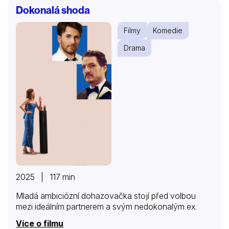
Goodmanovu tlaku bránit a jediná možnost jak
Dokonalá shoda
vydělat peníze, je vyhrát turnaj ve vybíjené. Ve hře je
nejen splacení dluhů, ale i láska k půvabné právničce
Filmy
Komedie
Kate (Christine Taylorová).
Drama
2025 | 117 min
Mladá ambiciózní dohazovačka stojí před volbou
mezi ideálním partnerem a svým nedokonalým ex.
Více o filmu