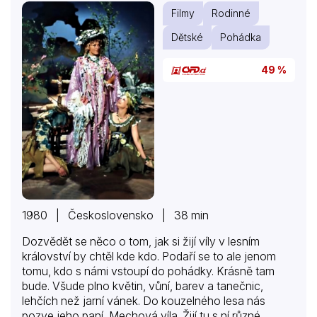
Filmy
Rodinné
Dětské
Pohádka
49 %
1980 | Československo | 38 min
Dozvědět se něco o tom, jak si žijí víly v lesním
království by chtěl kde kdo. Podaří se to ale jenom
tomu, kdo s námi vstoupí do pohádky. Krásně tam
bude. Všude plno květin, vůní, barev a tanečnic,
lehčích než jarní vánek. Do kouzelného lesa nás
pozve jeho paní, Mechová víla. Žijí tu s ní různé