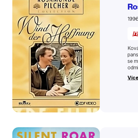
Ro
199
Ková
pans
se m
odmí
Více