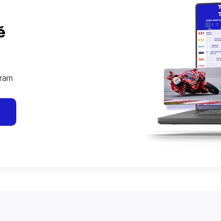
ě
gram