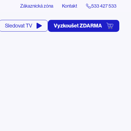
Zákaznická zóna
Kontakt
533 427 533
tevřít
Vyzkoušet ZDARMA
Sledovat TV
yhledávání