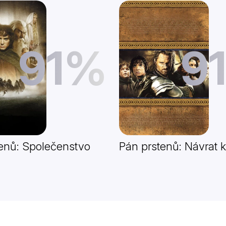
91%
9
enů: Společenstvo
Pán prstenů: Návrat k