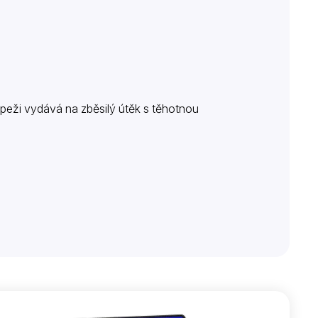
peži vydává na zběsilý útěk s těhotnou