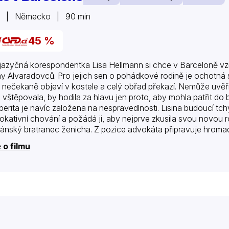
5 | Německo | 90 min
45 %
jazyčná korespondentka Lisa Hellmann si chce v Barceloně vzí
ny Alvaradovců. Pro jejich sen o pohádkové rodině je ochotná se
 nečekaně objeví v kostele a celý obřad překazí. Nemůže uvěři
 vštěpovala, by hodila za hlavu jen proto, aby mohla patřit d
perita je navíc založena na nespravedlnosti. Lisina budoucí t
okativní chování a požádá ji, aby nejprve zkusila svou novou rod
lánský bratranec ženicha. Z pozice advokáta připravuje hroma
ia a požádá o pomoc právě Lisu. Mladá Němka najednou…
 o filmu