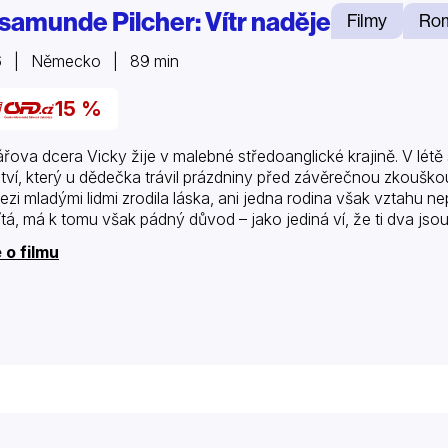
samunde Pilcher: Vítr naděje
Filmy
Rom
6 | Německo | 89 min
15 %
řova dcera Vicky žije v malebné středoanglické krajině. V lét
tví, který u dědečka trávil prázdniny před závěrečnou zkouško
ezi mladými lidmi zrodila láska, ani jedna rodina však vztahu 
tá, má k tomu však pádný důvod – jako jediná ví, že ti dva jso
 o filmu