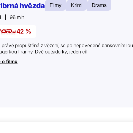
říbrná hvězda
Filmy
Krimi
Drama
4 | 98 min
42 %
ie, právě propuštěná z vězení, se po nepovedené bankovním lou
agerkou Franny. Dvě outsiderky, jeden cíl.
 o filmu