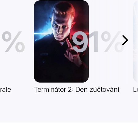
1%
91%
Další
rále
Terminátor 2: Den zúčtování
L