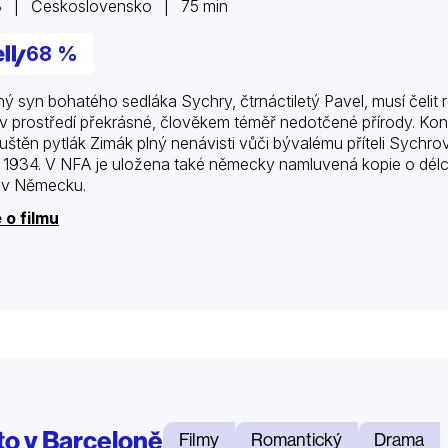
3 | Československo | 75 min
68 %
ný syn bohatého sedláka Sychry, čtrnáctiletý Pavel, musí čelit
 v prostředí překrásné, člověkem téměř nedotčené přírody. Konf
uštěn pytlák Zimák plný nenávisti vůči bývalému příteli Sychro
 1934. V NFA je uložena také německy namluvená kopie o délce
 v Německu.
 o filmu
to v Barceloně
Filmy
Romantický
Drama