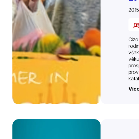
201
Cizo
rodi
však
věku
pros
prov
kata
Emil
Více