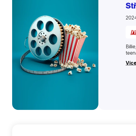
St
202
Bill
teen
Více