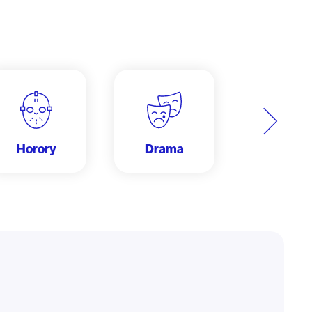
Další
Horory
Drama
Dobrodru