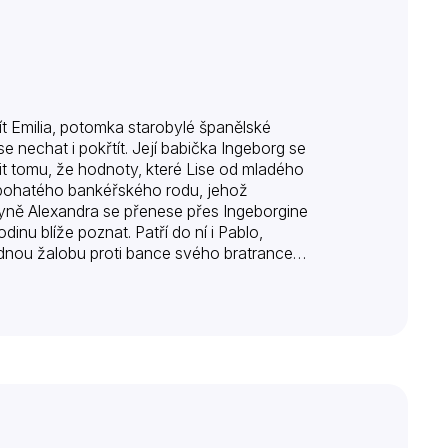
t Emilia, potomka starobylé španělské
 nechat i pokřtít. Její babička Ingeborg se
t tomu, že hodnoty, které Lise od mladého
o bohatého bankéřského rodu, jehož
chyně Alexandra se přenese přes Ingeborgine
inu blíže poznat. Patří do ní i Pablo,
dnou žalobu proti bance svého bratrance