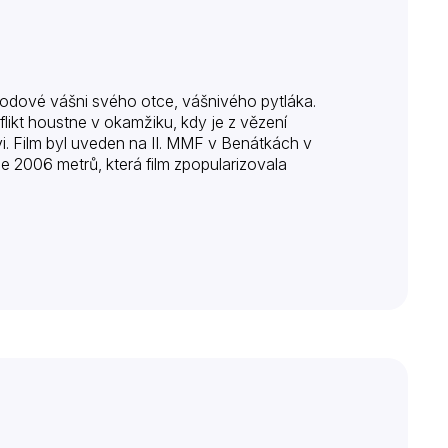
 rodové vášni svého otce, vášnivého pytláka.
likt houstne v okamžiku, kdy je z vězení
vi. Film byl uveden na II. MMF v Benátkách v
 2006 metrů, která film zpopularizovala