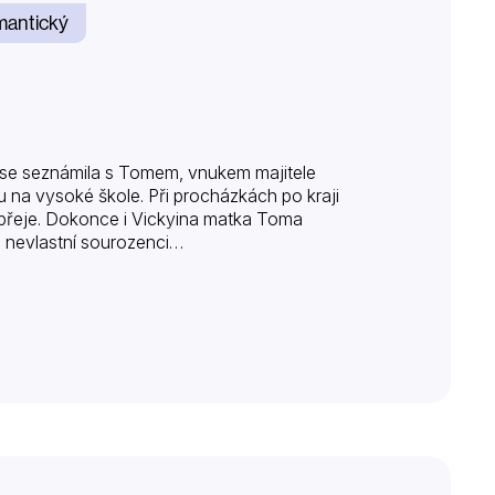
antický
ě se seznámila s Tomem, vnukem majitele
u na vysoké škole. Při procházkách po kraji
nepřeje. Dokonce i Vickyina matka Toma
u nevlastní sourozenci…