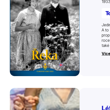
193
Jedi
A to
prop
roce
také
Více
Lé