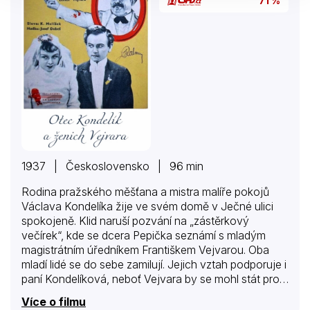
71 %
1937 | Československo | 96 min
Rodina pražského měšťana a mistra malíře pokojů
Václava Kondelíka žije ve svém domě v Ječné ulici
spokojeně. Klid naruší pozvání na „zástěrkový
večírek“, kde se dcera Pepička seznámí s mladým
magistrátním úředníkem Františkem Vejvarou. Oba
mladí lidé se do sebe zamilují. Jejich vztah podporuje i
paní Kondelíková, neboť Vejvara by se mohl stát pro
dceru vítaným ženichem. Pepiččina známost však
Více o filmu
naruší ustálený pořádek Kondelíkova života. Kondelík