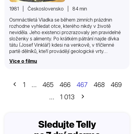
1981 | Československo | 84 min
Osmnáctiletá Vladka se během zimních prázdnin
rozhodne vyhledat otce, kterého nikdy v životě
neviděla. Jeho existenci prozrazovaly jen pravidelné
složenky s alimenty. Po krátkém pátrání najde dívka
tátu (Josef Vinklář) kdesi na venkově, v tříčlenné
partě dělníků, kteří provádějí geologické vrty…
Více o filmu
Předchozí
1
…
465
466
467
468
469
Další
…
1 013
Sledujte Telly