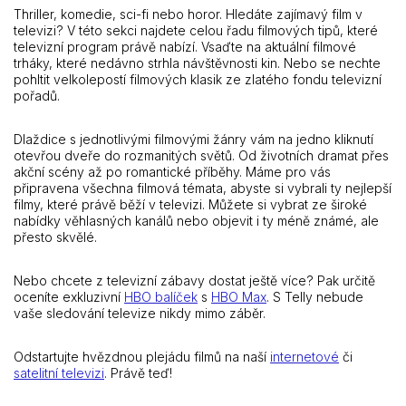
Thriller, komedie, sci-fi nebo horor. Hledáte zajímavý film v
televizi? V této sekci najdete celou řadu filmových tipů, které
televizní program právě nabízí. Vsaďte na aktuální filmové
trháky, které nedávno strhla návštěvnosti kin. Nebo se nechte
pohltit velkolepostí filmových klasik ze zlatého fondu televizní
pořadů.
Dlaždice s jednotlivými filmovými žánry vám na jedno kliknutí
otevřou dveře do rozmanitých světů. Od životních dramat přes
akční scény až po romantické příběhy. Máme pro vás
připravena všechna filmová témata, abyste si vybrali ty nejlepší
filmy, které právě běží v televizi. Můžete si vybrat ze široké
nabídky věhlasných kanálů nebo objevit i ty méně známé, ale
přesto skvělé.
Nebo chcete z televizní zábavy dostat ještě více? Pak určitě
oceníte exkluzivní
HBO balíček
s
HBO Max
. S Telly nebude
vaše sledování televize nikdy mimo záběr.
Odstartujte hvězdnou plejádu filmů na naší
internetové
či
satelitní televizi
. Právě teď!