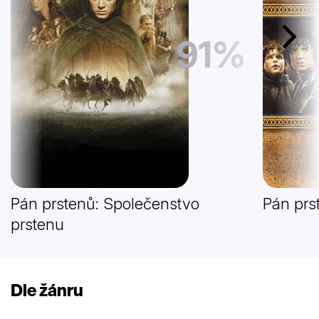
91%
Další
Pán prstenů: Společenstvo
Pán prs
prstenu
Dle žánru