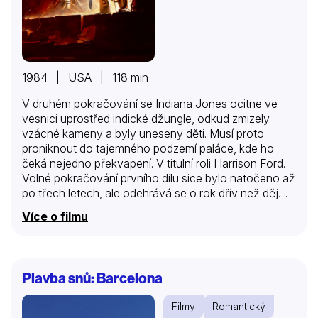
1984 | USA | 118 min
V druhém pokračování se Indiana Jones ocitne ve
vesnici uprostřed indické džungle, odkud zmizely
vzácné kameny a byly uneseny děti. Musí proto
proniknout do tajemného podzemí paláce, kde ho
čeká nejedno překvapení. V titulní roli Harrison Ford.
Volné pokračování prvního dílu sice bylo natočeno až
po třech letech, ale odehrává se o rok dřív než děj
filmu Indiana Jones a hledání ztracené archy. Proslulý
Více o filmu
dobrodruh se tentokrát zaplete v Šanghaji s čínským
bossem Lao Che a uprchne v letadle, jež se zřítí v
indické džungli. Spolu se zpěvačkou Willie a malým
chlapcem dorazí do vesnice, odkud byly ukradeny
Plavba snů: Barcelona
vzácné kameny a uneseny děti. Obyvatelé se
domnívají, že kameny jsou ukryty v paláci mladičkého
Filmy
Romantický
mahárádži z Pankotu, sloužícího kultu kruté bohyně…