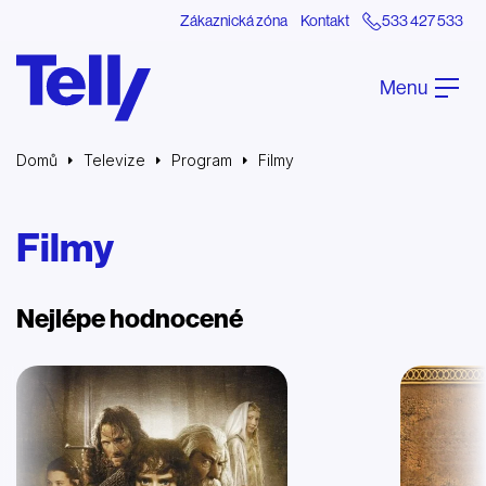
Zákaznická zóna
Kontakt
533 427 533
Menu
Domů
Televize
Program
Filmy
Filmy
Nejlépe hodnocené