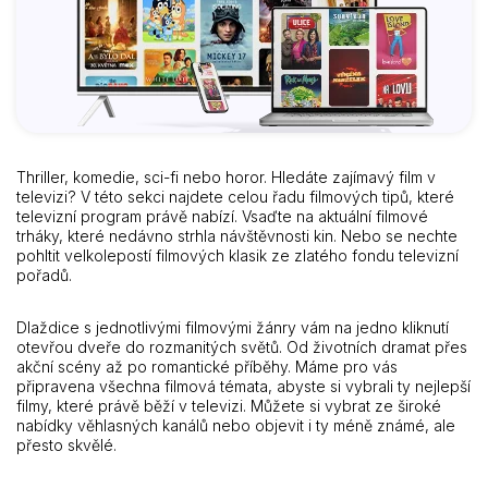
Thriller, komedie, sci-fi nebo horor. Hledáte zajímavý film v
televizi? V této sekci najdete celou řadu filmových tipů, které
televizní program právě nabízí. Vsaďte na aktuální filmové
trháky, které nedávno strhla návštěvnosti kin. Nebo se nechte
pohltit velkolepostí filmových klasik ze zlatého fondu televizní
pořadů.
Dlaždice s jednotlivými filmovými žánry vám na jedno kliknutí
otevřou dveře do rozmanitých světů. Od životních dramat přes
akční scény až po romantické příběhy. Máme pro vás
připravena všechna filmová témata, abyste si vybrali ty nejlepší
filmy, které právě běží v televizi. Můžete si vybrat ze široké
nabídky věhlasných kanálů nebo objevit i ty méně známé, ale
přesto skvělé.