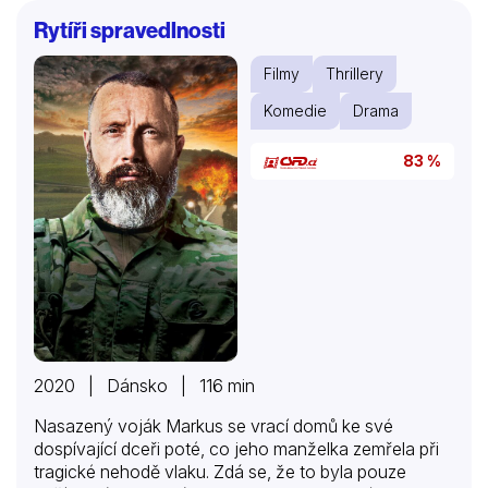
Rytíři spravedlnosti
Filmy
Thrillery
Komedie
Drama
83 %
2020 | Dánsko | 116 min
Nasazený voják Markus se vrací domů ke své
dospívající dceři poté, co jeho manželka zemřela při
tragické nehodě vlaku. Zdá se, že to byla pouze