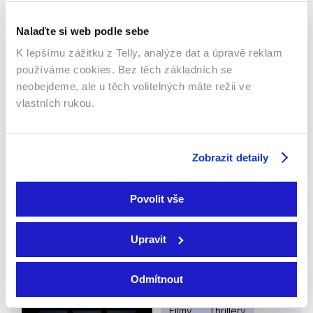
57 %
Nalaďte si web podle sebe
K lepšímu zážitku z Telly, analýze dat a úpravě reklam
používáme cookies. Bez těch základních se
neobejdeme, ale u těch volitelných máte režii ve
vlastních rukou.
Zobrazit detaily
2023 | 87 min
Příběh rodiny a obchodu se šampaňským Veuve
Clicquot, který začal na konci 18. století.
Povolit vše
Více o filmu
Upravit
Odmítnout
Equalizer 3: Poslední kapitola
Filmy
Thrillery