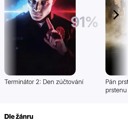
91%
Další
Terminátor 2: Den zúčtování
Pán prs
prstenu
Dle žánru