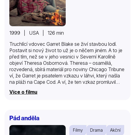
1999 | USA | 126 min
Truchlící vdovec Garret Blake se živí stavbou lodí.
Postavit si nový život to už je o něčem jiném. A to je
před tím, než se v jeho vesnici v Severní Karolíně
objeví Theresa Osbornová. Theresa – osamělá,
rozvedená, sbírá materiál pro noviny Chicago Tribune
ví, že Garret je pisatelem vzkazu v láhvi, který našla
na pláži na Cape Cod. A ví, že ten vzkaz promluvil
přímo k jejímu srdci. Kevin Costner v roli Garreta a
Více o filmu
Robin Wright Penn jako Theresa dodávají Vzkazu v
láhvi hvězdnou sílu. Je to příběh o ztracené a
nalezené lásce, který natočil Luis Mandoki (Když muž
miluje ženu) podle bestselleru Nicholase Sparka. Je
Pád anděla
na tobě, co si zvolíš minulost nebo budoucnost.
Jedno si vyber a drž…
Filmy
Drama
Akční