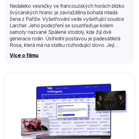
Nedaleko vesničky ve francouzských horách blízko
švýcarských hranic je zavražděna bohatá mladá
žena z Paříže. Vyšetřování vede vyšetřující soudce
Larcher. Jeho podezření se soustřeďuje kolem
samoty nazvané Spálené stodoly, kde žijí dvě
generace rodin. Ústřední postavou je padesátiletá
Rosa, která má na statku rozhodující slovo. Její
autoritu uznává celá vesnice, její děti se jí bojí a
Více o filmu
manžel se uzavřel před světem i před ní v dílně, kde
opravuje hodiny. Larchera Róza přitahuje, ví, že má
před sebou nejen tvrdého protivníka, ale především
silnou osobnost: „Silná, že by mohla krýt poklesky
svých děti, ale natolik přímá, že by to nebylo možné.“
Krizová situace, jakou je podezření z vraždy
obnažuje rodinné rozpory a věci nikdy nevyslovené.