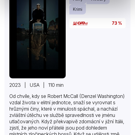
Krimi
73 %
2023 | USA | 110 min
Od chvíle, kdy se Robert McCall (Denzel Washington)
vzdal života v elitní jednotce, snaží se vyrovnat s
hrůznými činy, které v minulosti spáchal, a nachází
zvláštní útěchu ve službě spravedlnosti ve jménu
utlačovaných. Když překvapivě zdomácní v jižní Itálii,
zjistí, že jeho noví přátelé jsou pod dohledem
místních zločineckých bossů. Když se události změní