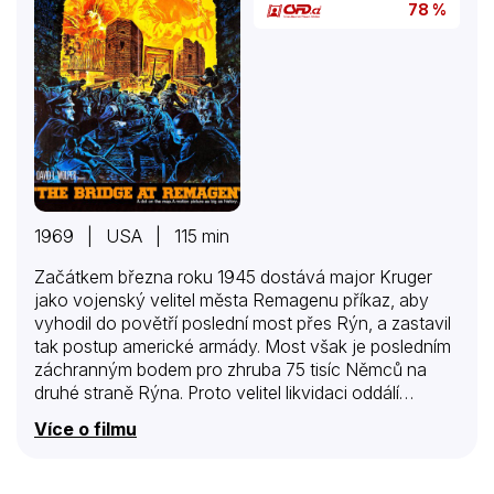
78 %
1969 | USA | 115 min
Začátkem března roku 1945 dostává major Kruger
jako vojenský velitel města Remagenu příkaz, aby
vyhodil do povětří poslední most přes Rýn, a zastavil
tak postup americké armády. Most však je posledním
záchranným bodem pro zhruba 75 tisíc Němců na
druhé straně Rýna. Proto velitel likvidaci oddálí…
Více o filmu