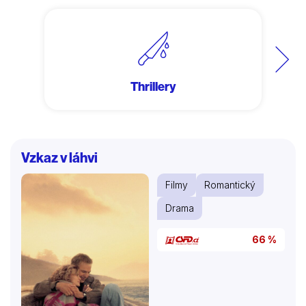
Další
Thrillery
Vzkaz v láhvi
Filmy
Romantický
Drama
66 %