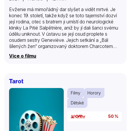
Evženie má mimořádný dar slyšet a vidět mrtvé. Je
konec 19. století, takže když se toto tajemství dozví
její rodina, otec s bratrem ji umístí do neurologické
kliniky La Pitié Salpêtrière, aniž by jí dali šanci svému
údělu uniknout. V ústavu se její osud proplete s
osudem sestry Geneviève. Jejich setkání a „Bál
šílených žen“ organizovaný doktorem Charcotem
oběma změní budoucnost.
Více o filmu
Tarot
Filmy
Horory
Dětské
50 %