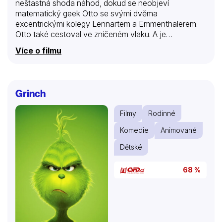
nešťastná shoda náhod, dokud se neobjeví
matematický geek Otto se svými dvěma
excentrickými kolegy Lennartem a Emmenthalerem.
Otto také cestoval ve zničeném vlaku. A je
přesvědčený, že za tím někdo musel být. Jak se
Více o filmu
hromadí stopy, Markusovi je jasné, že mohlo jít o
pečlivě naplánovaný atentát, jehož obětí se nakonec
náhodou stala jeho manželka. Komedie Anderse
Thomase Jensena je moderní bajkou o solidaritě,
Grinch
náhodnosti vesmíru… a, no, o smyslu života.
Filmy
Rodinné
Komedie
Animované
Dětské
68 %