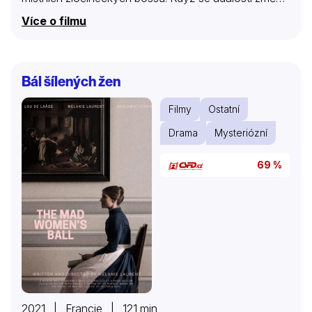
ve smrtící spád, McCall ví, co musí udělat: stát se
Více o filmu
ochráncem svých přátel a postavit se mafii.
Bál šílených žen
Filmy
Ostatní
Drama
Mysteriózní
69 %
2021 | Francie | 121 min