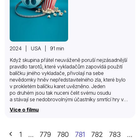
2024 | USA | 91 min
Když skupina přátel neuváženě poruší nejzásadnější
pravidlo tarotů, které vykladačům zapovídá použití
balíčku jiného vykladače, přivolají na sebe
nevědomky hněv nepředstavitelného zla, které bylo
v prokletém balíčku karet uvězněno. Jeden
po druhém jsou tak nuceni čelit svému osudu
a stávají se nedobrovolnými účastníky smrtící hry ve
snaze uniknout věštbě, kterou jim taroty
Více o filmu
předpověděly.
Předchozí
1
…
779
780
781
782
783
…