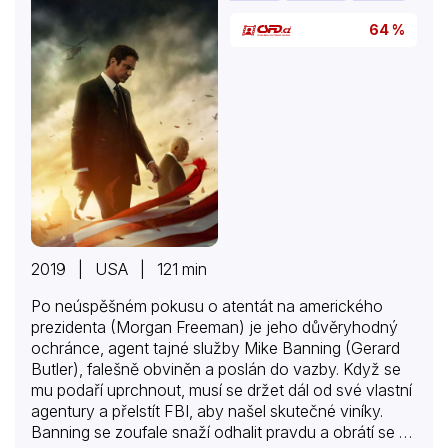
64 %
2019 | USA | 121 min
Po neúspěšném pokusu o atentát na amerického
prezidenta (Morgan Freeman) je jeho důvěryhodný
ochránce, agent tajné služby Mike Banning (Gerard
Butler), falešně obviněn a poslán do vazby. Když se
mu podaří uprchnout, musí se držet dál od své vlastní
agentury a přelstít FBI, aby našel skutečné viníky.
Banning se zoufale snaží odhalit pravdu a obrátí se na