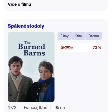
ty nejméně pravděpodobné spojence, aby s jejich
Více o filmu
pomocí očistil své jméno, ochránil rodinu a zabránil
hrozícímu nebezpečí pro celou zemi.
Spálené stodoly
Filmy
Krimi
Drama
72 %
1973 | Francie, Itálie | 95 min