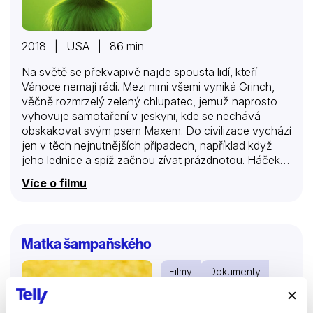
2018 | USA | 86 min
Na světě se překvapivě najde spousta lidí, kteří
Vánoce nemají rádi. Mezi nimi všemi vyniká Grinch,
věčně rozmrzelý zelený chlupatec, jemuž naprosto
vyhovuje samotaření v jeskyni, kde se nechává
obskakovat svým psem Maxem. Do civilizace vychází
jen v těch nejnutnějších případech, například když
jeho lednice a spíž začnou zívat prázdnotou. Háček
je v tom, že ve vesničce Kdosice, kam za nákupy
Více o filmu
vyráží, žijí samí nechutně pozitivní obyvatelé, které
jsou tím nadšenější a dychtivější, čím víc se blíží
Štědrý den. Domy jsou obsypané světly, koledy zní
na každém kroku, děti si připravují seznamy dárků, ve
Matka šampaňského
vzduchu voní cukroví a to všechno působí na
Grinche jako červený hadr na býka. A když se pak
Filmy
Dokumenty
ještě dozví, že letošní vánoční svátky by měly…
Drama
Historický