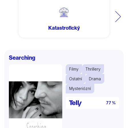
Další
Katastrofický
Searching
Filmy
Thrillery
Ostatní
Drama
Mysteriózní
77 %