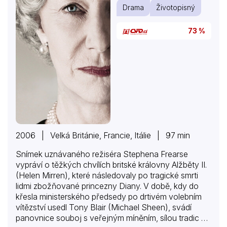
Drama
Životopisný
73 %
2006 | Velká Británie, Francie, Itálie | 97 min
Snímek uznávaného režiséra Stephena Frearse
vypráví o těžkých chvílích britské královny Alžběty II.
(Helen Mirren), které následovaly po tragické smrti
lidmi zbožňované princezny Diany. V době, kdy do
křesla ministerského předsedy po drtivém volebním
vítězství usedl Tony Blair (Michael Sheen), svádí
panovnice souboj s veřejným míněním, sílou tradic a