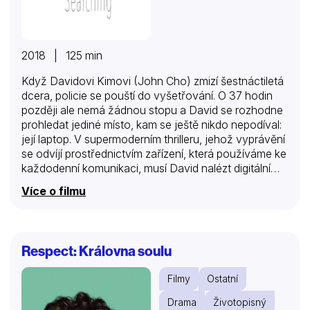
2018 | 125 min
Když Davidovi Kimovi (John Cho) zmizí šestnáctiletá
dcera, policie se pouští do vyšetřování. O 37 hodin
později ale nemá žádnou stopu a David se rozhodne
prohledat jediné místo, kam se ještě nikdo nepodíval:
její laptop. V supermoderním thrilleru, jehož vyprávění
se odvíjí prostřednictvím zařízení, která používáme ke
každodenní komunikaci, musí David nalézt digitální
stopy jeho dcery dřív, než nadobro zmizí.
Více o filmu
Respect: Královna soulu
Filmy
Ostatní
Drama
Životopisný