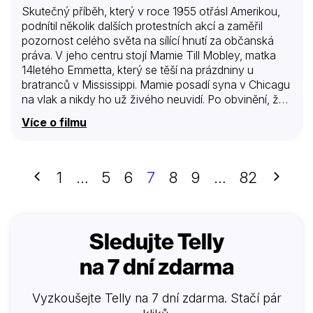
Skutečný příběh, který v roce 1955 otřásl Amerikou,
podnítil několik dalších protestních akcí a zaměřil
pozornost celého světa na sílící hnutí za občanská
práva. V jeho centru stojí Mamie Till Mobley, matka
14letého Emmetta, který se těší na prázdniny u
bratranců v Mississippi. Mamie posadí syna v Chicagu
na vlak a nikdy ho už živého neuvidí. Po obvinění, že
zapískal na bílou ženu v obchodě, ho unesou a
Více o filmu
brutálně zavraždí dva místní muži. Na Emmettově
pohřbu Mamie trvala na tom, že rakev s jeho tělem
musí zůstat otevřená, aby „svět viděl, co udělali jejímu
dítěti“. Byl to bezprecedentní akt vzdoru proti útlaku a
Předchozí
Další
1
…
5
6
7
8
9
…
82
nenávisti, který vyslal jasný signál o tom, že
spravedlnost nebyla určena pro všechny obyvatele
Spojených států. Mamie…
Sledujte Telly
na 7 dní zdarma
Vyzkoušejte Telly na 7 dní zdarma. Stačí pár