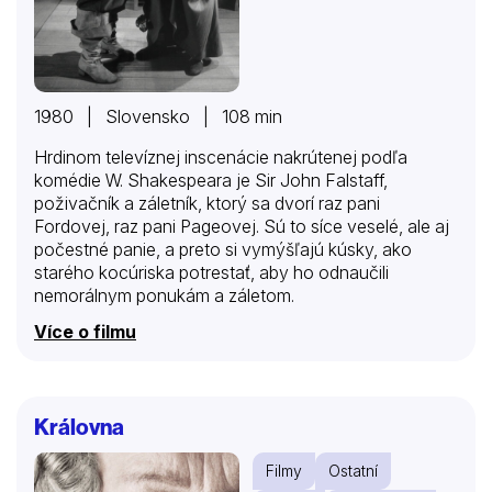
1980 | Slovensko | 108 min
Hrdinom televíznej inscenácie nakrútenej podľa
komédie W. Shakespeara je Sir John Falstaff,
poživačník a záletník, ktorý sa dvorí raz pani
Fordovej, raz pani Pageovej. Sú to síce veselé, ale aj
počestné panie, a preto si vymýšľajú kúsky, ako
starého kocúriska potrestať, aby ho odnaučili
nemorálnym ponukám a záletom.
Více o filmu
Královna
Filmy
Ostatní