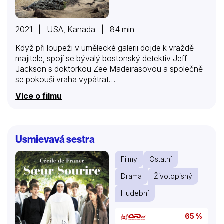
2021 | USA, Kanada | 84 min
Když při loupeži v umělecké galerii dojde k vraždě
majitele, spojí se bývalý bostonský detektiv Jeff
Jackson s doktorkou Zee Madeirasovou a společně
se pokouší vraha vypátrat…
Více o filmu
Usmievavá sestra
Filmy
Ostatní
Drama
Životopisný
Hudební
65 %