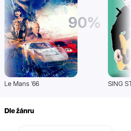
Další
90%
Le Mans ’66
SING S
Dle žánru