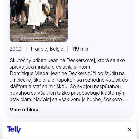
2009 | Francie, Belgie | 119 min
Skutočný príbeh Jeanine Deckersovej, ktorá sa ako
spievajúca mníška preslávila s hitom
Dominique.Mladá Jeanine Deckers túži po štúdiu na
umeleckej škole, ale napokon sa rozhodne vstúpiť do
kláštora a stať sa mníškou. So svojou nespútanou
povahou sa však len ťažko prispôsobuje kláštorným
pravidlám. Naďalej sa však venuje hudbe, čoskoro sa
preslávi so svojou pesničkou Dominique a stane sa z
Více o filmu
nej medzinárodná senzácia…
Smolný den pro Skopce