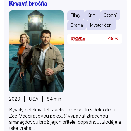
Krvavá brošňa
Filmy
Krimi
Ostatní
Drama
Mysteriózní
48 %
2020 | USA | 84 min
Bývalý detektiv Jeff Jackson se spolu s doktorkou
Zee Madeirasovou pokouší vypátrat ztracenou
smaragdovou brož jejich přítele, dopadnout zloděje a
také vraha…