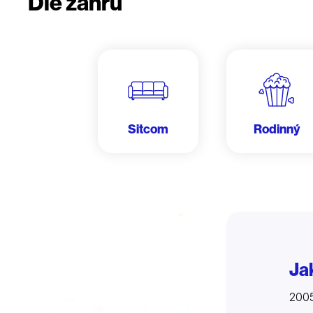
Dle žánru
Sitcom
Rodinný
Ja
200