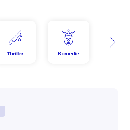
Další
Thriller
Komedie
Krimi
e