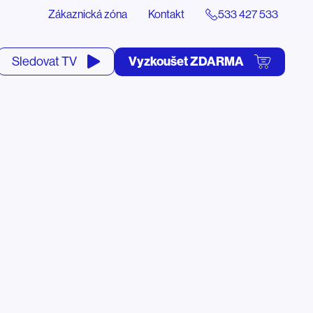
Zákaznická zóna
Kontakt
533 427 533
tevřít
Vyzkoušet ZDARMA
Sledovat TV
yhledávání