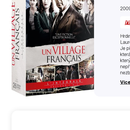
200
Hrdi
Laur
Je p
kter
kter
nepř
nezb
jako
Více