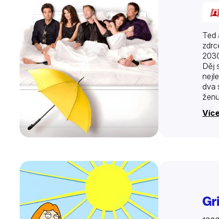
Ted 
zdrc
2030
Děj 
nejl
dva 
ženu
Více
Gri