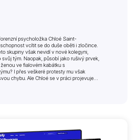
á forenzní psycholožka Chloé Saint-
hopnost vcítit se do duše oběti i zločince.
éto skupiny však nevidí v nové kolegyni,
o svůj tým. Naopak, působí jako rušivý prvek,
u ženou ve fialovém kabátku s
 týmu? I přes veškeré protesty mu však
svou chybu. Ale Chloé se v práci projevuje