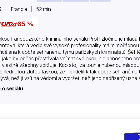
9 | Francie | 52 min
65 %
nkou francouzského kriminálního seriálu Profil zločinu je mlad
entová, která vedle své vysoké profesionality má mimořádnou sc
řidělena k dobře sehranému týmu pařížských kriminalistů. Šéf t
á jako by občas přestávala vnímat své okolí, nic přínosného pr
ý vlastně všechny zdržuje. Kdo stojí za touhle hubenou mlado
ehlédnutou žlutou taškou, že ji přidělili k tak dobře sehranému
ývá, než ji vzít na vědomí a vydržet, než jeho nadřízený uzná 
 výrazná osobnost, která dokonale zvládá svou…
 o seriálu