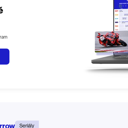
ě
gram
rrow
Seriály