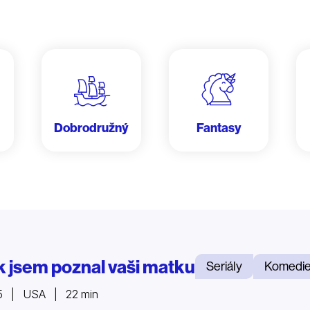
Dobrodružný
Fantasy
k jsem poznal vaši matku
Seriály
Komedi
5 | USA | 22 min