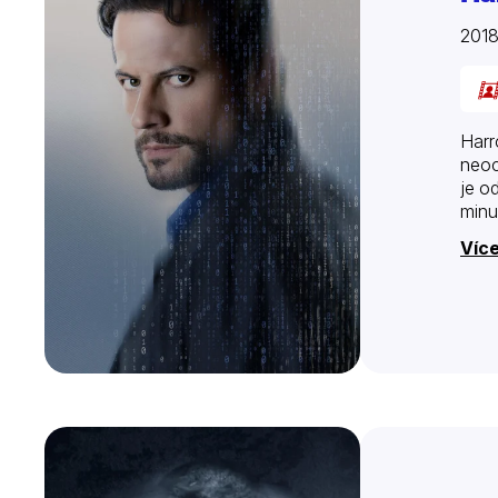
2018
Harr
neoc
je o
minul
Více