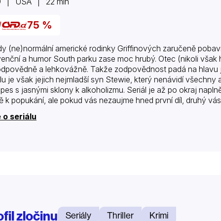
9 | USA | 22 min
75 %
y (ne)normální americké rodinky Griffinových zaručeně pobav
enční a humor South parku zase moc hrubý. Otec (nikoli však 
dpovědně a lehkovážně. Takže zodpovědnost padá na hlavu j
álu je však jejich nejmladší syn Stewie, který nenávidí všechny 
 pes s jasnými sklony k alkoholizmu. Seriál je až po okraj nap
ě k popukání, ale pokud vás nezaujme hned první díl, druhý vás
 o seriálu
fil zločinu
Seriály
Thriller
Krimi