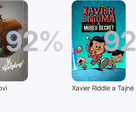
92%
9
ovi
Xavier Riddle a Taj