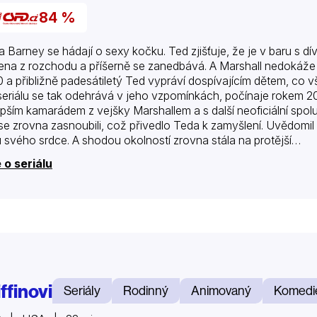
84 %
a Barney se hádají o sexy kočku. Ted zjišťuje, že je v baru s dív
ena z rozchodu a příšerně se zanedbává. A Marshall nedokáže p
 a přibližně padesátiletý Ted vypráví dospívajícím dětem, co v
seriálu se tak odehrává v jeho vzpomínkách, počínaje rokem 2005
epším kamarádem z vejšky Marshallem a s další neoficiální spolub
se zrovna zasnoubili, což přivedlo Teda k zamyšlení. Uvědomil si
 svého srdce. A shodou okolností zrovna stála na protější…
 o seriálu
ffinovi
Seriály
Rodinný
Animovaný
Komedi