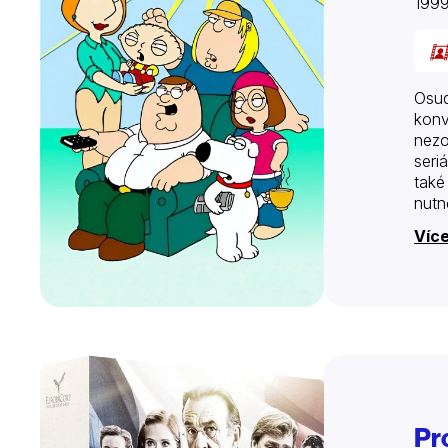
199
Osud
konv
nezo
seri
také
nutn
Více
Pro