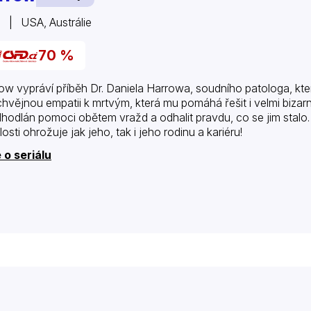
 | USA, Austrálie
70 %
ow vypráví příběh Dr. Daniela Harrowa, soudního patologa, kte
hvějnou empatii k mrtvým, která mu pomáhá řešit i velmi bizarn
dhodlán pomoci obětem vražd a odhalit pravdu, co se jim stalo. 
osti ohrožuje jak jeho, tak i jeho rodinu a kariéru!
 o seriálu