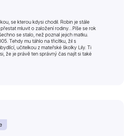
kou, se kterou kdysi chodil. Robin je stále
řestat mluvit o založení rodiny…Píše se rok
šechno se stalo, než poznal jejich matku.
. Tehdy mu táhlo na třicítku, žil s
ydlící, učitelkou z mateřské školky Lily. Ti
, že je právě ten správný čas najít si také
e