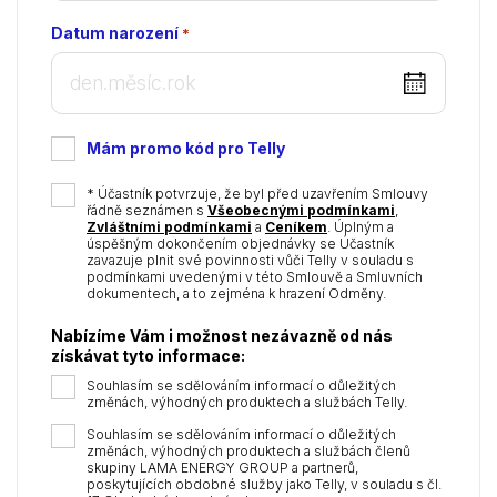
Datum narození
*
DD
dot
MM
Mám promo kód pro Telly
dot
YYYY
*
* Účastník potvrzuje, že byl před uzavřením Smlouvy
řádně seznámen s
Všeobecnými podmínkami
,
Zvláštními podmínkami
a
Ceníkem
. Úplným a
úspěšným dokončením objednávky se Účastník
zavazuje plnit své povinnosti vůči Telly v souladu s
podmínkami uvedenými v této Smlouvě a Smluvních
dokumentech, a to zejména k hrazení Odměny.
Nabízíme Vám i možnost nezávazně od nás
získávat tyto informace:
Souhlasím se sdělováním informací o důležitých
změnách, výhodných produktech a službách Telly.
Souhlasím se sdělováním informací o důležitých
změnách, výhodných produktech a službách členů
skupiny LAMA ENERGY GROUP a partnerů,
poskytujících obdobné služby jako Telly, v souladu s čl.