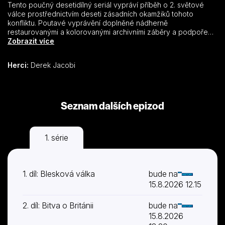
Tento poučný desetidílný seriál vypráví příběh o 2. světové
válce prostřednictvím deseti zásadních okamžiků tohoto
konfliktu. Poutavé vyprávění doplněné nádherně
restaurovanými a kolorovanými archivními záběry a podpořené
řadou světových historiků oživuje nesmírně důležitou dobu v
Zobrazit více
našich dějinách. Takto uvidíte 2. světovou válku zcela poprvé.
Herci:
Derek Jacobi
Seznam dalších epizod
1. série
1. díl: Blesková válka
bude na
15.8.2026 12.15
2. díl: Bitva o Británii
bude na
15.8.2026