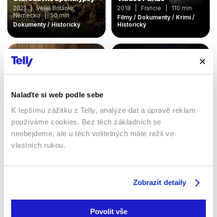
2021 | Velká Británie,
2018 | Francie | 110 min
Německo | 50 min
Filmy / Dokumenty / Krimi /
Dokumenty / Historický
Historický
Nalaďte si web podle sebe
K lepšímu zážitku z Telly, analýze dat a úpravě reklam
používáme cookies. Bez těch základních se
neobejdeme, ale u těch volitelných máte režii ve
vlastních rukou.
Ramses: Velký egyptský
Zakázaná historie
král
2013 | Velká Británie | 44
2024 | Francie | 41 min
min
Dokumenty / Historický
Dokumenty / Historický
Zobrazit detaily
Povolit vše