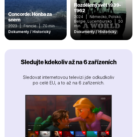
Rozdělený svět 1939-
1962
Concorde: Honba za
2024 | Německo, Polsko,
snem
Belgie, Lucembursko | 50
2023 | Francie | 70 min
min
Dokumenty / Historický
Dokumenty / Historický
Sledujte kdekoliv až na 6 zařízeních
Sledovat internetovou televizi jde odkudkoliv
po celé EU, a to až na 6 zařízeních.