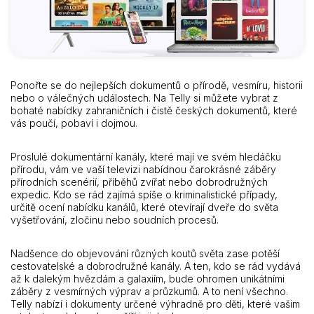
Ponořte se do nejlepších dokumentů o přírodě, vesmíru, historii
nebo o válečných událostech. Na Telly si můžete vybrat z
bohaté nabídky zahraničních i čistě českých dokumentů, které
vás poučí, pobaví i dojmou.
Proslulé dokumentární kanály, které mají ve svém hledáčku
přírodu, vám ve vaší televizi nabídnou čarokrásné záběry
přírodních scenérií, příběhů zvířat nebo dobrodružných
expedic. Kdo se rád zajímá spíše o kriminalistické případy,
určitě ocení nabídku kanálů, které otevírají dveře do světa
vyšetřování, zločinu nebo soudních procesů.
Nadšence do objevování různých koutů světa zase potěší
cestovatelské a dobrodružné kanály. A ten, kdo se rád vydává
až k dalekým hvězdám a galaxiím, bude ohromen unikátními
záběry z vesmírných výprav a průzkumů. A to není všechno.
Telly nabízí i dokumenty určené výhradně pro děti, které vašim