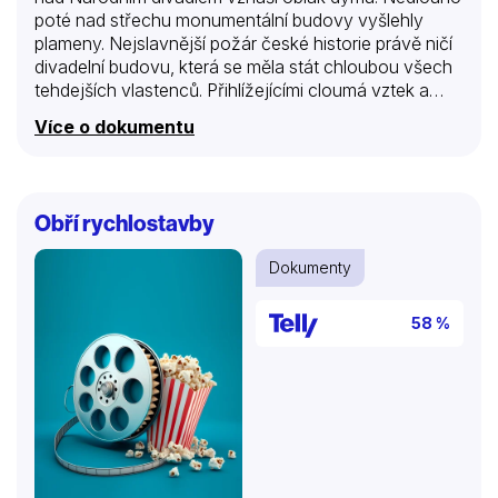
poté nad střechu monumentální budovy vyšlehly
plameny. Nejslavnější požár české historie právě ničí
divadelní budovu, která se měla stát chloubou všech
tehdejších vlastenců. Přihlížejícími cloumá vztek a
bezmoc, mnohé opanovalo podezření, že požár byl
Více o dokumentu
založen záměrně. Dodnes jsou příčiny tohoto
neštěstí obestřeny řadou dohadů a spekulací. Po sto
čtyřiceti letech se o případ začali zajímat také ti
nejpovolanější – požární experti z Hasičského
Obří rychlostavby
záchranného sboru ČR. Za pomoci nejnovějších
vyšetřovacích metod se pokusili zjistit, co tenkrát
Dokumenty
požár způsobilo. Budeme mít v celé kauze konečně
jasno?
58 %