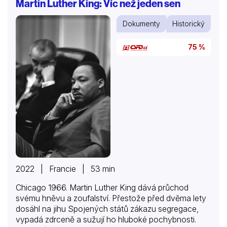
Martin Luther King: Víc než jeden sen
potřebným k přežití.
Dokumenty
Historický
75 %
2022 | Francie | 53 min
Chicago 1966. Martin Luther King dává průchod
svému hněvu a zoufalství. Přestože před dvěma lety
dosáhl na jihu Spojených států zákazu segregace,
vypadá zdrceně a sužují ho hluboké pochybnosti.