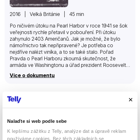
2016 | Velká Británie | 45 min
Po ničivém útoku na Pearl Harbor v roce 1941 se šok
veřejnosti rychle přetavil v pobouření. Při útoku
zahynulo 2403 Američanů. Jak je možné, že bylo
námořnictvo tak nepřipravené? Je potřeba co
nejdříve nalézt viníka, a to se také stalo. Pořad
Pravda o Pearl Harboru zkoumá skutečnost, že
armáda ve Washingtonu a úřad prezident Roosevelta
nalezly obětního beránka v admirálovi Husbandu
Více o dokumentu
Kimmelovi – veliteli pacifické flotily. Kimmelova kariéra
byla nemilosrdně zničena v zoufalé snaze ututlat
přešlapy tajné služby a řadu jiných chyb. Kimmelova
rodina však stále trvá na jeho nevině. Rozhovory s
Romy & Alain, věční milenci
odborníky zpravodajské služby, bývalými americkými
admirály a předními historiky spolu s odkrytými
Dokumenty
dokumenty poodhalují fakta za tragédií v Pearl
Nalaďte si web podle sebe
Harboru. Kimmelova rodina usiluje o vrácení jeho
86 %
hodnosti. Uvidíte…
K lepšímu zážitku z Telly, analýze dat a úpravě reklam
používáme cookies. Bez těch základních se