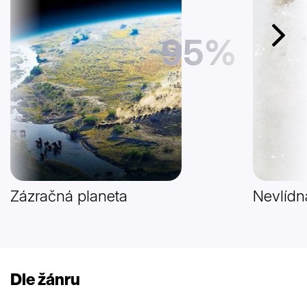
95%
Další
Zázračná planeta
Nevlídn
Dle žánru