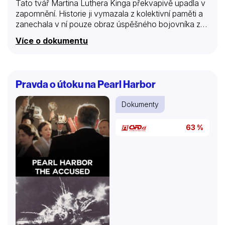
Tato tvář Martina Luthera Kinga překvapivě upadla v
zapomnění. Historie ji vymazala z kolektivní paměti a
zanechala v ní pouze obraz úspěšného bojovníka za
občanská práva, autora slavného projevu „Mám sen“.
Více o dokumentu
Tato slavná slova ale zastínila skutečnost, že Kingův
skutečný sen se nikdy neomezoval jen na občanská
práva. Vždycky přál spravedlivou Ameriku, kde už
nebudou chudí. Jako revolucionář se socialistickými
Pravda o útoku na Pearl Harbor
sklony byl přesvědčen, že dokud budou žít lidé černé
pleti v bídě, nemohou se stát rovnoprávnými a
Dokumenty
svobodnými občany. Poslední roky svého života
zasvětil boji za sociální rovnost, byly to bezpochyby…
63 %