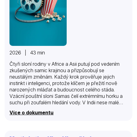
2026 | 43 min
Čtyři sloní rodiny v Africe a Asii putují pod vedením
zkušených samic krajinou a přizpůsobují se
neustálým změnám. Každý krok prověřuje jejich
instinkt i inteligenci, protože klíčem je přežití nově
narozených mláďat a budoucnost celého stáda.
Vzácní pouštní sloni Samas čelí extrémnímu horku a
suchu při zoufalém hledání vody. V Indii nese malé
slůně naději stáda v dynamicky se měnících lesích. Na
Více o dokumentu
keňské savaně se rodina Tembo snaží ochránit mládě
před nebezpečnými predátory. A na Borneu se stádo
Gaja přizpůsobuje proměnlivému pralesu, měnícím se
migračním trasám a učí mladé jedince dovednostem