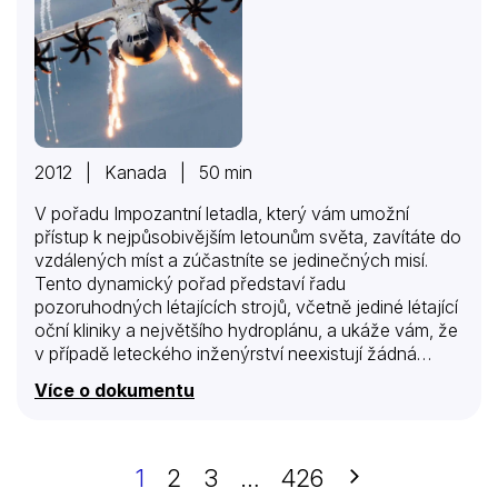
2012 | Kanada | 50 min
V pořadu Impozantní letadla, který vám umožní
přístup k nejpůsobivějším letounům světa, zavítáte do
vzdálených míst a zúčastníte se jedinečných misí.
Tento dynamický pořad představí řadu
pozoruhodných létajících strojů, včetně jediné létající
oční kliniky a největšího hydroplánu, a ukáže vám, že
v případě leteckého inženýrství neexistují žádná
omezení.
Více o dokumentu
Další
1
2
3
…
426