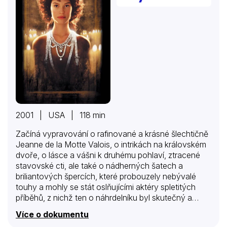
2001 | USA | 118 min
Začíná vypravování o rafinované a krásné šlechtičně
Jeanne de la Motte Valois, o intrikách na královském
dvoře, o lásce a vášni k druhému pohlaví, ztracené
stavovské cti, ale také o nádherných šatech a
briliantových špercích, které probouzely nebývalé
touhy a mohly se stát oslňujícími aktéry spletitých
příběhů, z nichž ten o náhrdelníku byl skutečný a
začal takto: Milované dítě hraběte a hraběnky z
Více o dokumentu
Valois, malá Jeanne, si žila jako v bavlnce až do