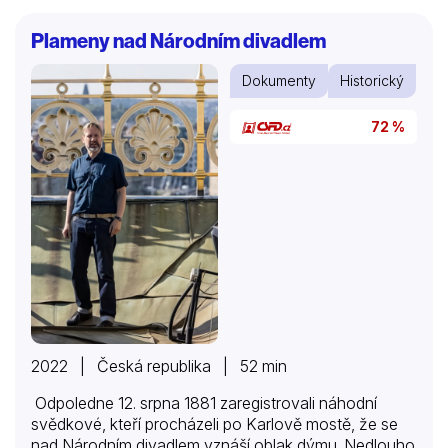
když tragicky přišla o čtrnáctiletého syna, kterého
měla s německým hercem Harry Meyenem. A byl to
Plameny nad Národním divadlem
také on, kdo jí o rok později, kdy zemřela žalem,
vypravil pohřeb. Přežil ji o dvaačtyřicet let.
Dokumenty
Historický
72 %
2022 | Česká republika | 52 min
Odpoledne 12. srpna 1881 zaregistrovali náhodní
svědkové, kteří procházeli po Karlově mostě, že se
nad Národním divadlem vznáší oblak dýmu. Nedlouho