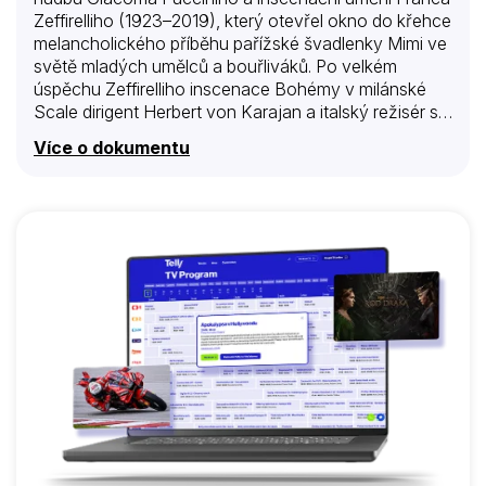
Zeffirelliho (1923–2019), který otevřel okno do křehce
melancholického příběhu pařížské švadlenky Mimi ve
světě mladých umělců a bouřliváků. Po velkém
úspěchu Zeffirelliho inscenace Bohémy v milánské
Scale dirigent Herbert von Karajan a italský režisér se
rozhodli převést toto představení do filmové podoby.
Více o dokumentu
Tato adaptace Pucciniho mistrovského díla představí
sbor a orchestr milánské Scaly a především sólisty:
Mirellu Freni, Gianniho Raimondiho a Rolanda
Paneraie. Mladá Mirella Freni, která roli Mimi zpívala
přes půl století, za ni získala světovou proslulost, a to
nejen pro svůj přirozený a čistě znějící hlas.
Jihoafrická sopranistka Pretty Yende, která u Freni
studovala a později také zpívala v Zeffirelliho
inscenaci Bohémy, vypráví o zkušenostech…