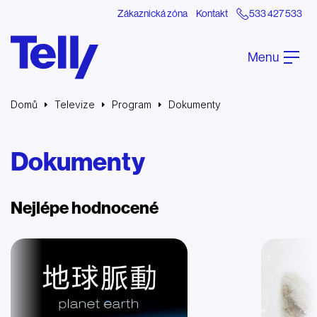
Zákaznická zóna
Kontakt
533 427 533
Menu
Domů
Televize
Program
Dokumenty
Dokumenty
Nejlépe hodnocené