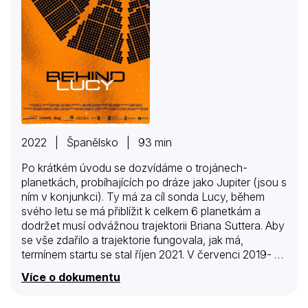
2022 | Španělsko | 93 min
Po krátkém úvodu se dozvídáme o trojánech-
planetkách, probíhajících po dráze jako Jupiter (jsou s
ním v konjunkci). Ty má za cíl sonda Lucy, během
svého letu se má přiblížit k celkem 6 planetkám a
dodržet musí odvážnou trajektorii Briana Suttera. Aby
se vše zdařilo a trajektorie fungovala, jak má,
termínem startu se stal říjen 2021. V červenci 2019- 2
roky a 3 měsíce do startu byl zkompletován tento
Více o dokumentu
plán, museli tedy vytvořit sondu s velkými solárními
panely, 3 přístroji, vše celkem o váze 1500 kg. V