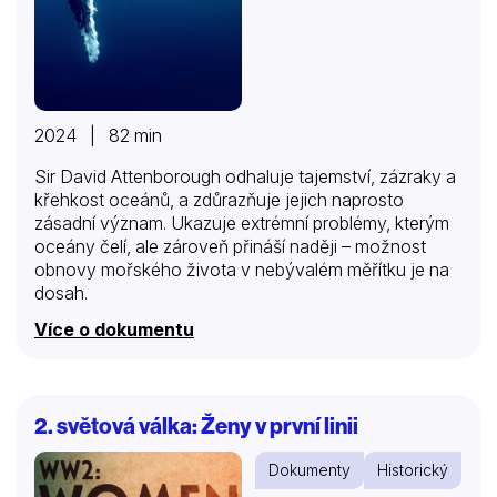
2024 | 82 min
Sir David Attenborough odhaluje tajemství, zázraky a
křehkost oceánů, a zdůrazňuje jejich naprosto
zásadní význam. Ukazuje extrémní problémy, kterým
oceány čelí, ale zároveň přináší naději – možnost
obnovy mořského života v nebývalém měřítku je na
dosah.
Více o dokumentu
2. světová válka: Ženy v první linii
Dokumenty
Historický