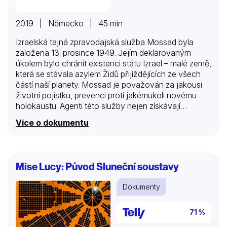
2019 | Německo | 45 min
Izraelská tajná zpravodajská služba Mossad byla
založena 13. prosince 1949. Jejím deklarovaným
úkolem bylo chránit existenci státu Izrael – malé země,
která se stávala azylem Židů přijíždějících ze všech
částí naší planety. Mossad je považován za jakousi
životní pojistku, prevenci proti jakémukoli novému
holokaustu. Agenti této služby nejen získávají
informace, ale jsou oprávněni i k zabíjení. Nebezpečí
Více o dokumentu
ohrožující Izrael několikrát donutila Mossad k
riskantním operacím, které bylo obtížné skrýt před
veřejností. Zřejmě neexistuje jiná tajná služba, která
by z blahodárného stínu utajení vystoupila do popředí
Mise Lucy: Původ Sluneční soustavy
tolikrát jako Mossad. Izraelská vláda nic nepotvrzuje,
ani nedementuje. Řada legend, díky kterým tato tajná
Dokumenty
služba dost neblaze proslula, se šíří proto, aby
vyvolaly strach, a to zejména v muslimském světě;
Izrael si chce nepřátele…
71 %