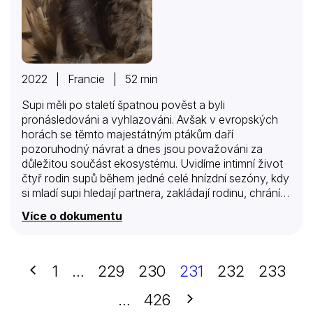
2022 | Francie | 52 min
Supi měli po staletí špatnou pověst a byli
pronásledováni a vyhlazováni. Avšak v evropských
horách se těmto majestátným ptákům daří
pozoruhodný návrat a dnes jsou považováni za
důležitou součást ekosystému. Uvidíme intimní život
čtyř rodin supů během jedné celé hnízdní sezóny, kdy
si mladí supi hledají partnera, zakládají rodinu, chrání
své potomky před nepřáteli, odolávají živlům a
Více o dokumentu
připravují svá mláďata na největší zkoušku: jejich
první let. Jedná se o neuvěřitelný příběh o dospívání,
který se natáčel čtyři roky a který změní váš pohled
na supy.
Předchozí
1
…
229
230
231
232
233
Další
…
426