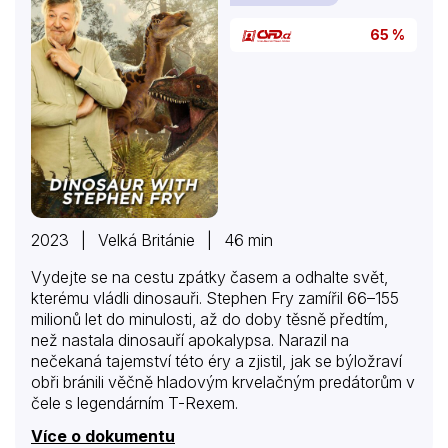
hogy saját, bizalmas megfigyelő-hálózatot szerveztet
a magyarországi közhangulat, elsősorban a városok
65 %
belviszonyai pontosabb szondázására. Ám…
2023 | Velká Británie | 46 min
Vydejte se na cestu zpátky časem a odhalte svět,
kterému vládli dinosauři. Stephen Fry zamířil 66–155
milionů let do minulosti, až do doby těsně předtím,
než nastala dinosauří apokalypsa. Narazil na
nečekaná tajemství této éry a zjistil, jak se býložraví
obři bránili věčně hladovým krvelačným predátorům v
čele s legendárním T-Rexem.
Více o dokumentu