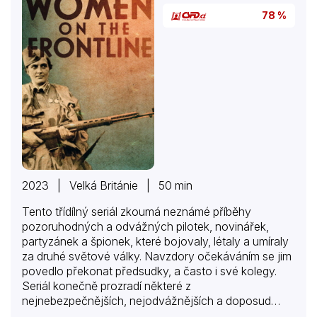
78 %
2023 | Velká Británie | 50 min
Tento třídílný seriál zkoumá neznámé příběhy
pozoruhodných a odvážných pilotek, novinářek,
partyzánek a špionek, které bojovaly, létaly a umíraly
za druhé světové války. Navzdory očekáváním se jim
povedlo překonat předsudky, a často i své kolegy.
Seriál konečně prozradí některé z
nejnebezpečnějších, nejodvážnějších a doposud
nesepsaných příběhů žen, které se ujaly velení.