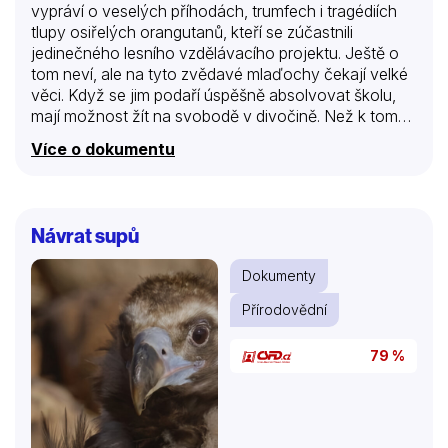
vypráví o veselých příhodách, trumfech i tragédiích
tlupy osiřelých orangutanů, kteří se zúčastnili
jedinečného lesního vzdělávacího projektu. Ještě o
tom neví, ale na tyto zvědavé mlaďochy čekají velké
věci. Když se jim podaří úspěšně absolvovat školu,
mají možnost žít na svobodě v divočině. Než k tomu
dojde, musí si projít mnoha trapnými chvilkami, přežít
Více o dokumentu
všechny slzy, špatné nálady i náctileté lásky, kterým
se nevyhne žádný dospívající orangutan.
Návrat supů
Dokumenty
Přírodovědní
79 %