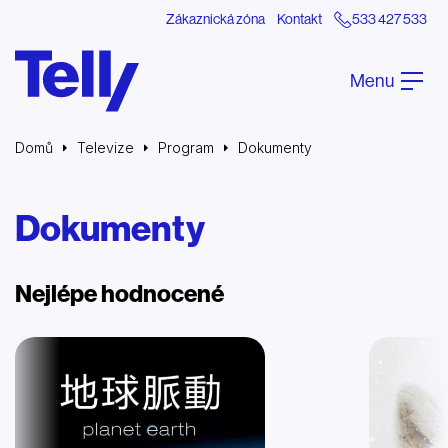
Zákaznická zóna
Kontakt
533 427 533
Menu
Domů
Televize
Program
Dokumenty
Dokumenty
Nejlépe hodnocené