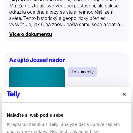
Ma. Země ztratila své vedoucí postavení, ale pak se
odrazila ode dna a brzy se stala nejmocnější zemí
světa. Tento historický a geopolitický přehled
vysvětluje, jak Čína znovu našla samu sebe a vrátila
se ke své někdejší velikosti díky působení klíčových
Více o dokumentu
politických osobností, ale také díky pomoci těch, kteří
zůstali ve stínu. Tento dvoudílný dokument
prostřednictvím kombinace výjimečných archivních
záběrů, jedinečných animací a výkladů mezinárodních
Az újító József nádor
historiků mění pohled Západu na Čínu.
Dokumenty
Nalaďte si web podle sebe
K lepšímu zážitku z Telly, analýze dat a úpravě reklam
používáme cookies. Bez těch základních se