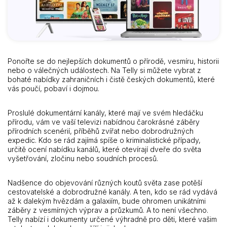
Ponořte se do nejlepších dokumentů o přírodě, vesmíru, historii
nebo o válečných událostech. Na Telly si můžete vybrat z
bohaté nabídky zahraničních i čistě českých dokumentů, které
vás poučí, pobaví i dojmou.
Proslulé dokumentární kanály, které mají ve svém hledáčku
přírodu, vám ve vaší televizi nabídnou čarokrásné záběry
přírodních scenérií, příběhů zvířat nebo dobrodružných
expedic. Kdo se rád zajímá spíše o kriminalistické případy,
určitě ocení nabídku kanálů, které otevírají dveře do světa
vyšetřování, zločinu nebo soudních procesů.
Nadšence do objevování různých koutů světa zase potěší
cestovatelské a dobrodružné kanály. A ten, kdo se rád vydává
až k dalekým hvězdám a galaxiím, bude ohromen unikátními
záběry z vesmírných výprav a průzkumů. A to není všechno.
Telly nabízí i dokumenty určené výhradně pro děti, které vašim