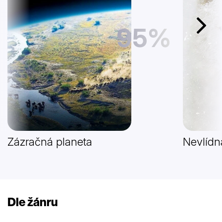
95%
Další
Zázračná planeta
Nevlídn
Dle žánru