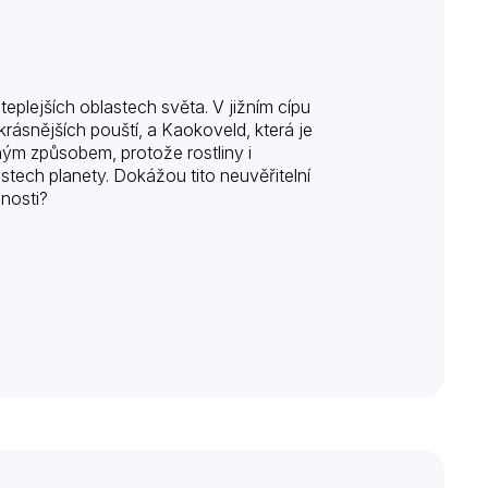
jteplejších oblastech světa. V jižním cípu
jkrásnějších pouští, a Kaokoveld, která je
ným způsobem, protože rostliny i
astech planety. Dokážou tito neuvěřitelní
snosti?