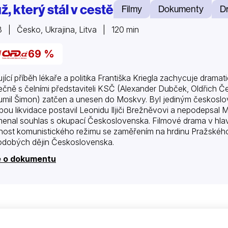
, který stál v cestě
Filmy
Dokumenty
D
 | Česko, Ukrajina, Litva | 120 min
69 %
ující příběh lékaře a politika Františka Kriegla zachycuje dramat
ečně s čelními představiteli KSČ (Alexander Dubček, Oldřich Č
mil Šimon) zatčen a unesen do Moskvy. Byl jediným českosloven
bou likvidace postavil Leonidu Iljiči Brežněvovi a nepodepsal
enal souhlas s okupací Československa. Filmové drama v hla
nost komunistického režimu se zaměřením na hrdinu Pražského 
dobých dějin Československa.
e o dokumentu