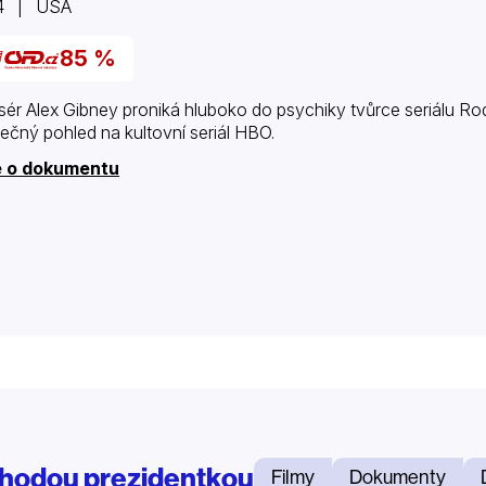
4 | USA
85 %
sér Alex Gibney proniká hluboko do psychiky tvůrce seriálu R
nečný pohled na kultovní seriál HBO.
e o dokumentu
hodou prezidentkou
Filmy
Dokumenty