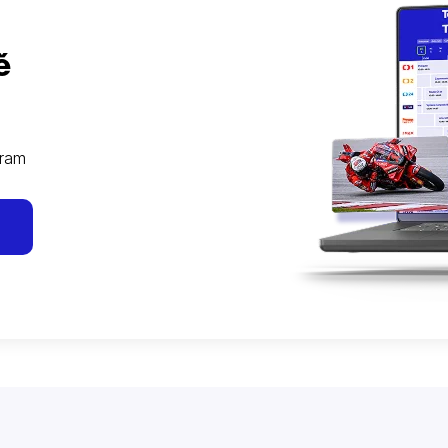
ě
gram