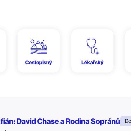
Cestopisný
Lékařský
fián: David Chase a Rodina Sopránů
Do