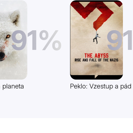
91%
9
 planeta
Peklo: Vzestup a pád