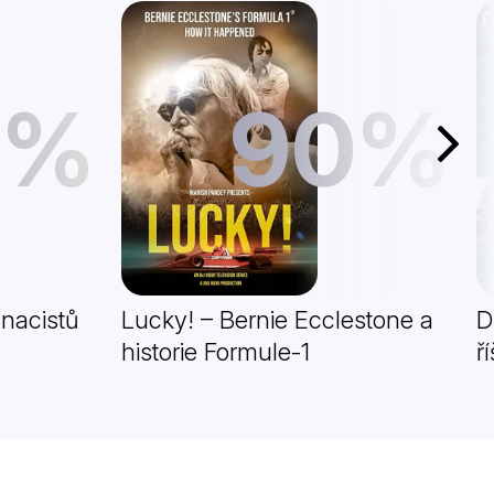
1%
90%
Další
 nacistů
Lucky! – Bernie Ecclestone a
D
historie Formule-1
ř