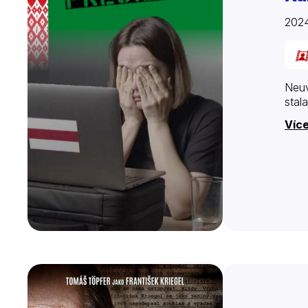
2024
Neuv
stal
Víc