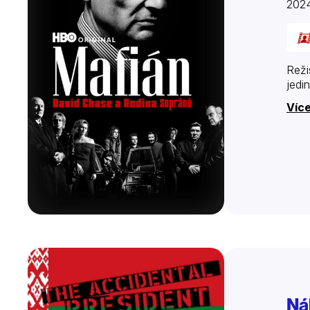
202
Reži
jedi
Víc
Ná