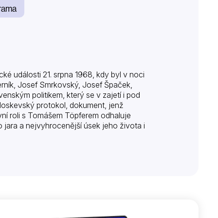
rama
ické události 21. srpna 1968, kdy byl v noci
erník, Josef Smrkovský, Josef Špaček,
ským politikem, který se v zajetí i pod
 Moskevský protokol, dokument, jenž
vní roli s Tomášem Töpferem odhaluje
jara a nejvyhrocenější úsek jeho života i