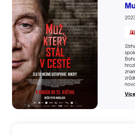
Muž
2023
Strh
spol
Bohu
hroz
znam
zrůd
novo
Víc