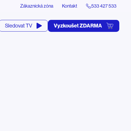
Zákaznická zóna
Kontakt
533 427 533
tevřít
Vyzkoušet ZDARMA
Sledovat TV
yhledávání