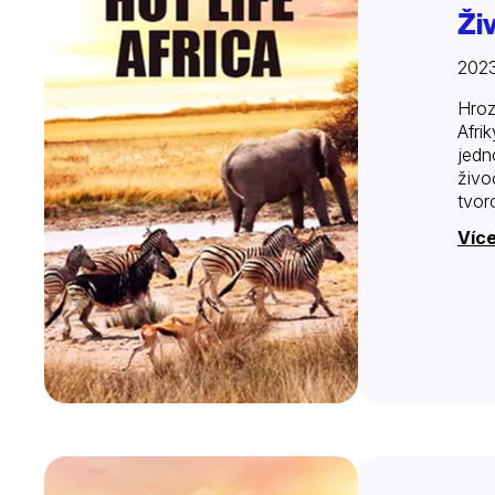
Ži
2023
Hroz
Afri
jedn
živo
tvor
Víc