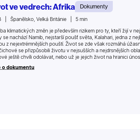
vot ve vedrech: Afrika
Dokumenty
 | Španělsko, Velká Británie | 5 min
ba klimatických změn je především rizikem pro ty, kteří žijí v ne
ky se nachází Namib, nejstarší poušť světa, Kalahari, jedna z ne
ou z nejextrémnějších pouští. Život se zde však rozmáhá úžas
čichové se přizpůsobili životu v nejsušších a nejdrsnějších obl
ové ještě chvíli odolávat, nebo už je jejich život na hranici úno
e o dokumentu